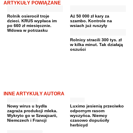
ARTYKUŁY POWIĄZANE
Rolnik osierocił troje
Aż 50 000 zł kary za
dzieci. KRUS wypłaca im
szambo. Kontrole na
po 660 zł miesięcznie.
wsiach już ruszyły
Wdowa w potrzasku
Rolnicy stracili 300 tys. zł
w kilka minut. Tak działają
oszuści
INNE ARTYKUŁY AUTORA
Nowy wirus u bydła
Luximo jesienią przeciwko
zagraża produkcji mleka.
odpornym rasom
Wykryto go w Szwajcarii,
wyczyńca. Niemcy
Niemczech i Francji
czasowo dopuściły
herbicyd