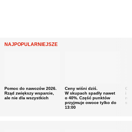
NAJPOPULARNIEJSZE
Pomoc do nawozów 2026.
Ceny wiśni dziś.
Cen
Rząd zwiększy wsparcie,
W skupach spadły nawet
i s
ale nie dla wszystkich
o 40%. Część punktów
naw
przyjmuje owoce tylko do
sku
13:00