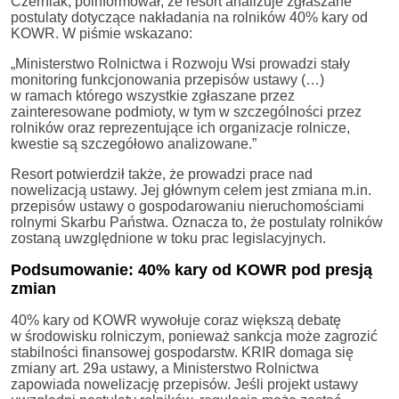
Czerniak, poinformował, że resort analizuje zgłaszane
postulaty dotyczące nakładania na rolników 40% kary od
KOWR. W piśmie wskazano:
„Ministerstwo Rolnictwa i Rozwoju Wsi prowadzi stały
monitoring funkcjonowania przepisów ustawy (…)
w ramach którego wszystkie zgłaszane przez
zainteresowane podmioty, w tym w szczególności przez
rolników oraz reprezentujące ich organizacje rolnicze,
kwestie są szczegółowo analizowane.”
Resort potwierdził także, że prowadzi prace nad
nowelizacją ustawy. Jej głównym celem jest zmiana m.in.
przepisów ustawy o gospodarowaniu nieruchomościami
rolnymi Skarbu Państwa. Oznacza to, że postulaty rolników
zostaną uwzględnione w toku prac legislacyjnych.
Podsumowanie: 40% kary od KOWR pod presją
zmian
40% kary od KOWR wywołuje coraz większą debatę
w środowisku rolniczym, ponieważ sankcja może zagrozić
stabilności finansowej gospodarstw. KRIR domaga się
zmiany art. 29a ustawy, a Ministerstwo Rolnictwa
zapowiada nowelizację przepisów. Jeśli projekt ustawy