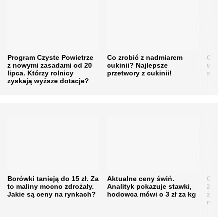
Program Czyste Powietrze
Co zrobić z nadmiarem
Cen
z nowymi zasadami od 20
cukinii? Najlepsze
w h
lipca. Którzy rolnicy
przetwory z cukinii!
się
zyskają wyższe dotacje?
Borówki tanieją do 15 zł. Za
Aktualne ceny świń.
Cen
to maliny mocno zdrożały.
Analityk pokazuje stawki,
202
Jakie są ceny na rynkach?
hodowca mówi o 3 zł za kg
żni
nie