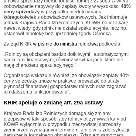
umowa sprzedaży nieruchomości rolnej z Zasobu zawiera
zobowiązanie nabywcy do zapłaty kwoty w wysokości
40%
ceny sprzedaży
w przypadku niedotrzymania
któregokolwiek z obowiązków ustawowych. Jak informuje
jednak Krajowa Rada Izb Rolniczych, KOWR nalicza karę
nawet wtedy, gdy rolnik nie działał spekulacyjnie, lecz np.
ustanowił hipotekę bez uprzedniej zgody Ośrodka.
Zarząd
KRIR w piśmie do ministra rolnictwa
podkreśla:
„Rolnicy są obciążani bardzo dotkliwymi i automatycznymi
sankcjami finansowymi, również w sytuacjach, które nie
mają charakteru spekulacyjnego.”
Organizacja wskazuje również, że obowiązek zapłaty 40%
ceny sprzedaży „może w praktyce prowadzić do utraty
płynności finansowej gospodarstw rolnych oraz zagrażać
ich dalszemu funkcjonowaniu”.
KRIR apeluje o zmianę art. 29a ustawy
Krajowa Rada Izb Rolniczych domaga się zmiany
przepisów w taki sposób, aby rolnicy otrzymywali kary od
KOWR wyłącznie w przypadku rzeczywistej sprzedaży
ziemi przed wymaganym terminem, a nie w każdej sytuacji
naruszenia formalnego obowiązku. Zdaniem samorządu