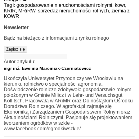
Tagi:
gospodarowanie nieruchomościami rolnymi,
kowr,
KRIR,
MRiRW,
sprzedaż nieruchomości rolnych,
ziemia z
KOWR
Newsletter
Bądź na bieżąco z informacjami z rynku rolnego
Zapisz się
Autor artykułu:
mgr inż. Ewelina Marciniak-Czerniatowicz
Ukończyła Uniwersytet Przyrodniczy we Wrocławiu na
kierunku rolnictwo o specjalności agronomia.
Doświadczenie rolnicze zdobywała gospodarstwie rolnym
położonym w Gminie Milicz i w Lehr- und Versuchsgut
Köllitsch. Pracowała w ARiMR oraz Dolnośląskim Ośrodku
Doradztwa Rolniczego. W agrofakt.pl zajmuje się
Ekonomiką i Zarządzaniem Gospodarstwem Rolnym oraz
Aktualnościami Rolniczymi. Pasjonuje się projektowaniem i
tworzeniem ogródków w szkle -
www.facebook.com/ogrodkiwszkle/