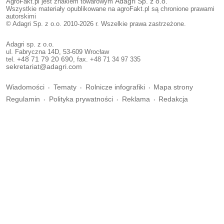
AgroFakt.pl jest znakiem towarowym
Adagri Sp. z o.o.
Wszystkie materiały opublikowane na agroFakt.pl są chronione prawami
autorskimi
© Adagri Sp. z o.o. 2010-2026 r. Wszelkie prawa zastrzeżone.
Adagri sp. z o.o.
ul. Fabryczna 14D, 53-609 Wrocław
tel.
+48 71 79 20 690
, fax. +48 71 34 97 335
sekretariat@adagri.com
Wiadomości
Tematy
Rolnicze infografiki
Mapa strony
Regulamin
Polityka prywatności
Reklama
Redakcja