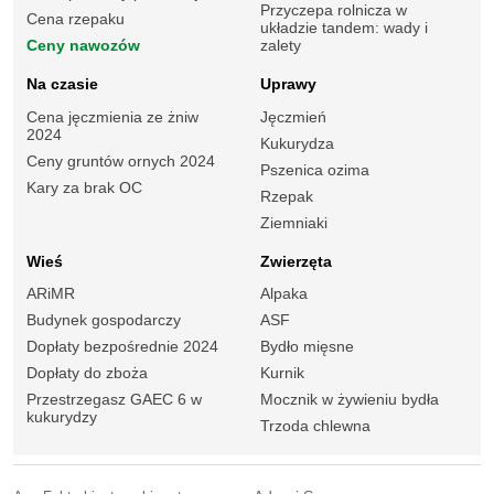
Przyczepa rolnicza w
Cena rzepaku
układzie tandem: wady i
Ceny nawozów
zalety
Na czasie
Uprawy
Cena jęczmienia ze żniw
Jęczmień
2024
Kukurydza
Ceny gruntów ornych 2024
Pszenica ozima
Kary za brak OC
Rzepak
Ziemniaki
Wieś
Zwierzęta
ARiMR
Alpaka
Budynek gospodarczy
ASF
Dopłaty bezpośrednie 2024
Bydło mięsne
Dopłaty do zboża
Kurnik
Przestrzegasz GAEC 6 w
Mocznik w żywieniu bydła
kukurydzy
Trzoda chlewna