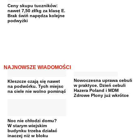
Ceny skupu tuczników:
nawet 7,50 zł/kg za klasę E.
Brak świń napędza kolejne
podwyżki
NAJNOWSZE WIADOMOŚCI
Nowoczesna uprawa cebuli
Kleszcze czają się nawet
w praktyce. Dzień cebuli
na podwórku. Tych miejsc
Hazera Poland i MDM
na ciele nie wolno pominąć
Zdrowe Plony już wkrótce
Noc nie chłodzi domu?
W starym wiejskim
budynku trzeba działać
inaczej niż w bloku