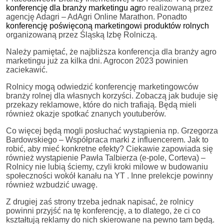
konferencję dla branży marketingu agr
o realizowaną przez
agencję Adagri – AdAgri Online Marathon. Ponadto
konferencję poświęconą marketingowi produktów rolnych
organizowaną przez Śląską Izbę Rolniczą.
Należy pamiętać, że najbliższa konferencja dla branży agro
marketingu już za kilka dni. Agrocon 2023 powinien
zaciekawić.
Rolnicy mogą odwiedzić konferencję marketingowców
branży rolnej dla własnych korzyści. Zobaczą jak buduje się
przekazy reklamowe, które do nich trafiają. Będą mieli
również okazje spotkać znanych youtuberów.
Co więcej będą mogli posłuchać wystąpienia np. Grzegorza
Bardowskiego – Współpraca marki z influencerem. Jak to
robić, aby mieć konkretne efekty? Ciekawie zapowiada się
również wystąpienie Pawła Talbierza (e-pole, Corteva) –
Rolnicy nie lubią ściemy, czyli kroki milowe w budowaniu
społeczności wokół kanału na YT . Inne prelekcje powinny
również wzbudzić uwagę.
Z drugiej zaś strony trzeba jednak napisać, że rolnicy
powinni przyjść na tę konferencję, a to dlatego, że ci co
kształtują reklamy do nich skierowane na pewno tam będą.