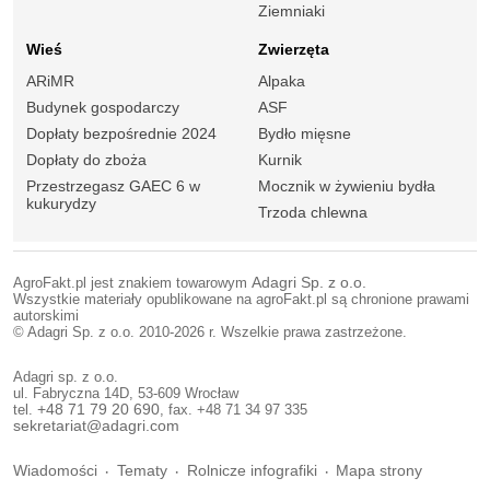
Ziemniaki
Wieś
Zwierzęta
ARiMR
Alpaka
Budynek gospodarczy
ASF
Dopłaty bezpośrednie 2024
Bydło mięsne
Dopłaty do zboża
Kurnik
Przestrzegasz GAEC 6 w
Mocznik w żywieniu bydła
kukurydzy
Trzoda chlewna
AgroFakt.pl jest znakiem towarowym
Adagri Sp. z o.o.
Wszystkie materiały opublikowane na agroFakt.pl są chronione prawami
autorskimi
© Adagri Sp. z o.o. 2010-2026 r. Wszelkie prawa zastrzeżone.
Adagri sp. z o.o.
ul. Fabryczna 14D, 53-609 Wrocław
tel.
+48 71 79 20 690
, fax. +48 71 34 97 335
sekretariat@adagri.com
Wiadomości
Tematy
Rolnicze infografiki
Mapa strony