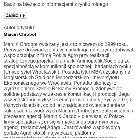
Bądź na bieżąco z informacjami z rynku rolnego
Zapisz się
Autor artykułu:
Marcin Chrobot
Marcin Chrobot związany jest z rolnictwem od 1999 roku.
Pierwsze doświadczenia w marketingu rolniczym zdobywał,
współpracując z firmą Rokita Agro przy realizacji
strategicznego projektu dla marki Aminopielik.Socjolog ze
specjalnością w komunikacji społecznej i badaniach rynku
(Uniwersytet Wrocławski). Posiada tytuł MBA uzyskany na
Magisterskich Studiach Menedżerskich Uniwersytetu
Ekonomicznego we Wrocławiu. Ponadto ukończył z
wyróżnieniem Szkołę Reklamy Promocja, zdobywając
solidne podstawy w zakresie komunikacji i promocji. Jego
wszechstronne wykształcenie pozwala mu łączyć wiedzę z
różnych dziedzin, co od lat znajduje odzwierciedlenie w
sukcesach zawodowych.Marcin Chrobot jest założycielem i
prezesem agencji Martin & Jacob – pierwszej w Polsce
firmy specjalizującej się w marketingu agrarnym oraz
agencji reklamowej Adagri. Jest również współtwórcą
portalu AgroFoto.pl, największej platformy