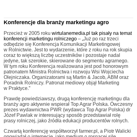
Konferencje dla branży marketingu agro
Przecież w 2005 roku
wirtulanemedia.pl tak pisały na temat
konferencji marketingu rolniczego
– „Już po raz trzeci
odbędzie się Konferencja Komunikacji Marketingowej
w Rolnictwie. Jest to wydarzenie, które z roku na rok skupia
coraz to większą liczbę uczestników i pozostaje nadal
jedyne, tak szerokie, skierowane do segmentu agrarnego.
W tym roku Konferencja realizowana jest pod honorowym
patronatem Ministra Rolnictwa i rozwoju Wsi Wojciecha
Olejniczaka. Organizatorami są Martin & Jacob, ABM oraz
Poradnik Rolniczy. Patronat mediowy objął Marketing
w Praktyce.”
Prawdę powiedziawszy, drugą konferencję marketingu dla
branży agro aktywnie wspierał Top Agrar Polska. Ówczesny
prezes wydawnictwa PWR (wydawca Top Agrar Polska) dr
Józef Pawlak w interesujący sposób przedstawiał rolę
prasy rolniczej, jako źródła edukacji producentów rolnych.
Czwartą konferencję współtworzył farmer.pl, a Piotr Walicki
opowiadał o internecie, jako medium o rosnącej sile