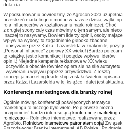
dotarcia.
W podsumowaniu powiedzmy, że Agrocon 2023 uzupełnia
przestrzeń marketingu o modne w nazwie dzisiaj wątki, np.
rola influencerów w kształtowaniu marki rolniczej. Choć
z drugiej strony cały czas mówimy o tym samym, ale nieco
inaczej to nazywamy. Bowiem liderzy opinii, osoby mające
wpływ na wybory, to zagadnienie głęboko zbadane
i opisywane przez Katza i Lazarsfelda w znakomitej pozycji
„Personal Influence” z połowy XX wieku! (Bardzo polecam
tę książkę, jest o komunikacji i potędze wpływu liderów
opinii.) Niejedna kampania reklamowa w XX wieku
i oczywiście obecnie również opiera się na sile autorytetu
i wywieraniu wpływu poprzez przywództwo. Z resztą
koncepcja marketing leadership została świetnie opisana
przez Katza i Lazarsfelda w tej książce i dalej jest aktualna.
Konferencja marketingowa dla branży rolnej
Ogólnie mówiąc konferencji poświęconych tematyce
marketingu rolniczego było wiele. Po pierwsze można
przypomnieć bardzo interesującą
konferencję marketingu
rolniczego
– Rolnictwo internetowe, realizowaną przez
Agrofoto.
Rolnictwo internetowe patronatem objął
Związek
Pracodawców Branży Internetowej IAB Polska. Po drugie