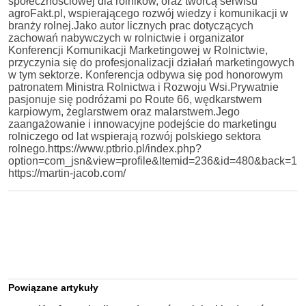
społecznościowej dla rolników, oraz twórcą serwisu
agroFakt.pl, wspierającego rozwój wiedzy i komunikacji w
branży rolnej.Jako autor licznych prac dotyczących
zachowań nabywczych w rolnictwie i organizator
Konferencji Komunikacji Marketingowej w Rolnictwie,
przyczynia się do profesjonalizacji działań marketingowych
w tym sektorze. Konferencja odbywa się pod honorowym
patronatem Ministra Rolnictwa i Rozwoju Wsi.Prywatnie
pasjonuje się podróżami po Route 66, wędkarstwem
karpiowym, żeglarstwem oraz malarstwem.Jego
zaangażowanie i innowacyjne podejście do marketingu
rolniczego od lat wspierają rozwój polskiego sektora
rolnego.https://www.ptbrio.pl/index.php?
option=com_jsn&view=profile&Itemid=236&id=480&back=1
https://martin-jacob.com/
Powiązane artykuły