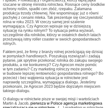
i spadki. Prowadzący i organizatorzy, którzy łapią jajka
rzucane w stronę ministra rolnictwa. Rosnące ceny środków
ochrony roślin, spadki cen zbóż, rzepaku. Załamana
produkcja trzody chlewnej. Nie wspominając już o równi
pochyłej z cenami mleka. Tak prezentuje się rzeczywistość
rolna w roku 2023. W rzeczy samej jest szalenie
wymagająca. Czy Agrocon wpisuje się w dzisiejszą
sytuację na rynku rolnym? To sytuacja pełna wyzwań,
szczególnie dla rolników, którzy w ostatnich dwóch latach
przeżywają istny roller coaster w swoich gospodarstwach
rolnych.
Faktem jest, że firmy z branży rolnej prześcigają się dzisiaj
w pomysłach handlowych. Poszukują rozwiązań i zadają
pytanie, jak sprytnie przekonać rolnika do zakupu swojego
produktu, a nie konkurencji? Czy Agrocon może pomóc
w tym zadaniu? Czy marketing rolniczy może pomóc
w budowie lepszej rentowności gospodarstwa rolnego? Bo
przecież i bez wątpienia sytuacja w rolnictwie jest
naprawdę szczególna, wymagająca dialogu. Jesteśmy
przekonani, że Agrocon 2023 będzie dojrzałym miejscem
takiego dialogu.
O dialogu w rolnictwie pisze w swojej misji i wartościach
Martin & Jacob,
pierwsza w Polsce agencja marketingowa
specjalizująca się w rolnictwie
. „(…) marketing w rolnictwie