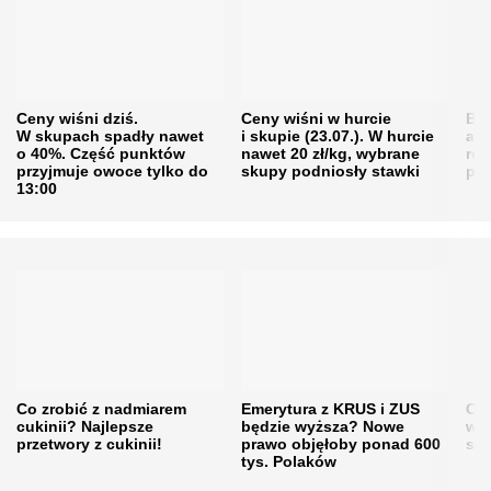
Ceny wiśni dziś.
Ceny wiśni w hurcie
Będ
W skupach spadły nawet
i skupie (23.07.). W hurcie
agr
o 40%. Część punktów
nawet 20 zł/kg, wybrane
rol
przyjmuje owoce tylko do
skupy podniosły stawki
pr
13:00
Co zrobić z nadmiarem
Emerytura z KRUS i ZUS
Cen
cukinii? Najlepsze
będzie wyższa? Nowe
w h
przetwory z cukinii!
prawo objęłoby ponad 600
się
tys. Polaków