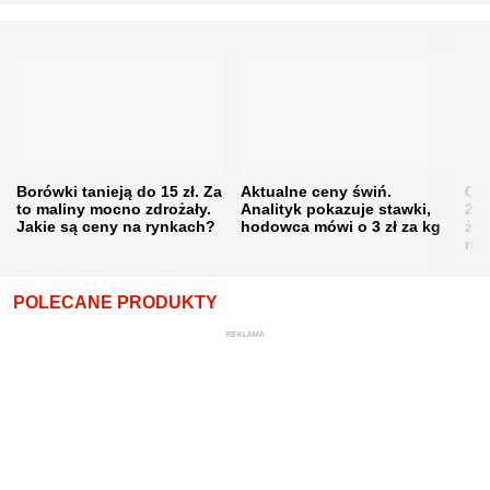
Borówki tanieją do 15 zł. Za
Aktualne ceny świń.
Cen
to maliny mocno zdrożały.
Analityk pokazuje stawki,
202
Jakie są ceny na rynkach?
hodowca mówi o 3 zł za kg
żni
nie
POLECANE PRODUKTY
REKLAMA