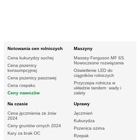
Notowania cen rolniczych
Maszyny
Cena kukurydzy suchej
Massey Ferguson MF 6S.
Nowoczesne rozwiązania
Cena pszenicy
konsumpcyjnej
Oświetlenie LED do
ciągników rolniczych
Cena pszenicy paszowej
Przyczepa rolnicza w
Cena rzepaku
układzie tandem: wady i
Ceny nawozów
zalety
Na czasie
Uprawy
Cena jęczmienia ze żniw
Jęczmień
2024
Kukurydza
Ceny gruntów ornych 2024
Pszenica ozima
Kary za brak OC
Rzepak