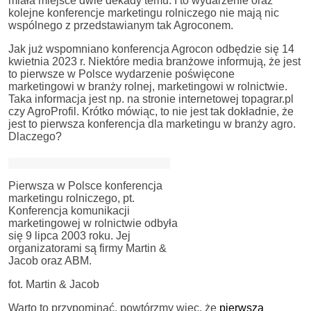
miała miejsce dwie dekady temu. I to wydarzenie oraz
kolejne konferencje marketingu rolniczego nie mają nic
wspólnego z przedstawianym tak Agroconem.
Jak już wspomniano konferencja Agrocon odbędzie się 14
kwietnia 2023 r. Niektóre media branżowe informują, że jest
to pierwsze w Polsce wydarzenie poświęcone
marketingowi w branży rolnej, marketingowi w rolnictwie.
Taka informacja jest np. na stronie internetowej topagrar.pl
czy AgroProfil. Krótko mówiąc, to nie jest tak dokładnie, że
jest to pierwsza konferencja dla marketingu w branży agro.
Dlaczego?
Pierwsza w Polsce konferencja
marketingu rolniczego, pt.
Konferencja komunikacji
marketingowej w rolnictwie odbyła
się 9 lipca 2003 roku. Jej
organizatorami są firmy Martin &
Jacob oraz ABM.
fot. Martin & Jacob
Warto to przypominać, powtórzmy więc, że
pierwsza