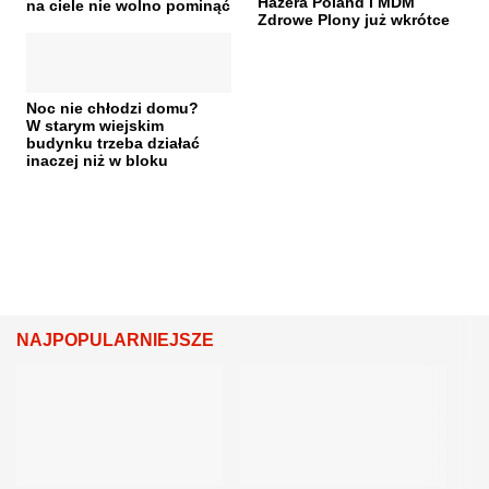
Hazera Poland i MDM
na ciele nie wolno pominąć
Zdrowe Plony już wkrótce
Noc nie chłodzi domu?
W starym wiejskim
budynku trzeba działać
inaczej niż w bloku
NAJPOPULARNIEJSZE