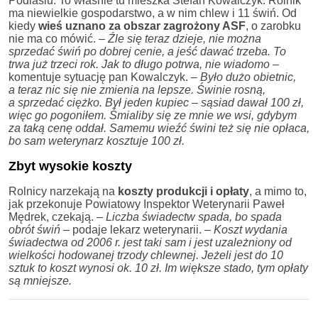
Podlasiu. To właśnie tu mieszka Stefan Kowalczyk. Rolnik
ma niewielkie gospodarstwo, a w nim chlew i 11 świń. Od
kiedy
wieś uznano za obszar zagrożony ASF
, o zarobku
nie ma co mówić. –
Źle się teraz dzieje, nie można
sprzedać świń po dobrej cenie, a jeść dawać trzeba. To
trwa już trzeci rok. Jak to długo potrwa, nie wiadomo
–
komentuje sytuację pan Kowalczyk. –
Było dużo obietnic,
a teraz nic się nie zmienia na lepsze. Świnie rosną,
a sprzedać ciężko. Był jeden kupiec – sąsiad dawał 100 zł,
więc go pogoniłem. Śmialiby się ze mnie we wsi, gdybym
za taką cenę oddał. Samemu wieźć świni też się nie opłaca,
bo sam weterynarz kosztuje 100 zł.
Zbyt wysokie koszty
Rolnicy narzekają na
koszty produkcji i opłaty
, a mimo to,
jak przekonuje Powiatowy Inspektor Weterynarii Paweł
Mędrek, czekają. –
Liczba świadectw spada, bo spada
obrót świń
– podaje lekarz weterynarii. –
Koszt wydania
świadectwa od 2006 r. jest taki sam i jest uzależniony od
wielkości hodowanej trzody chlewnej. Jeżeli jest do 10
sztuk to koszt wynosi ok. 10 zł. Im większe stado, tym opłaty
są mniejsze.