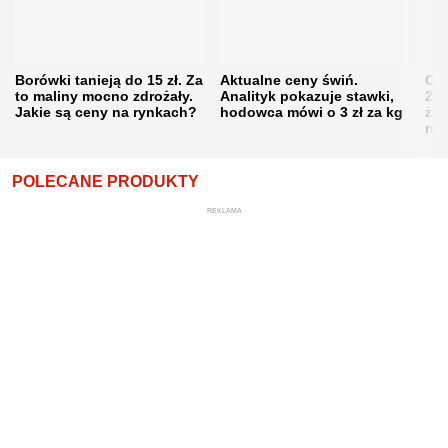
Borówki tanieją do 15 zł. Za
Aktualne ceny świń.
Cen
to maliny mocno zdrożały.
Analityk pokazuje stawki,
202
Jakie są ceny na rynkach?
hodowca mówi o 3 zł za kg
żni
nie
POLECANE PRODUKTY
REKLAMA