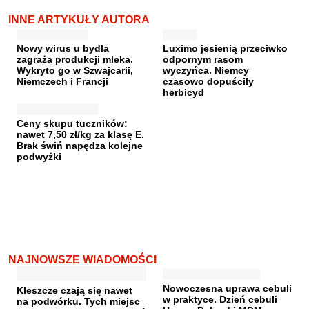
INNE ARTYKUŁY AUTORA
Nowy wirus u bydła
Luximo jesienią przeciwko
zagraża produkcji mleka.
odpornym rasom
Wykryto go w Szwajcarii,
wyczyńca. Niemcy
Niemczech i Francji
czasowo dopuściły
herbicyd
Ceny skupu tuczników:
nawet 7,50 zł/kg za klasę E.
Brak świń napędza kolejne
podwyżki
NAJNOWSZE WIADOMOŚCI
Nowoczesna uprawa cebuli
Kleszcze czają się nawet
w praktyce. Dzień cebuli
na podwórku. Tych miejsc