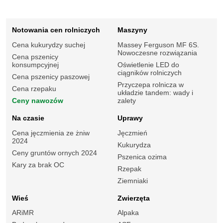
Notowania cen rolniczych
Maszyny
Cena kukurydzy suchej
Massey Ferguson MF 6S.
Nowoczesne rozwiązania
Cena pszenicy
konsumpcyjnej
Oświetlenie LED do
ciągników rolniczych
Cena pszenicy paszowej
Przyczepa rolnicza w
Cena rzepaku
układzie tandem: wady i
Ceny nawozów
zalety
Na czasie
Uprawy
Cena jęczmienia ze żniw
Jęczmień
2024
Kukurydza
Ceny gruntów ornych 2024
Pszenica ozima
Kary za brak OC
Rzepak
Ziemniaki
Wieś
Zwierzęta
ARiMR
Alpaka