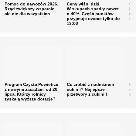
Pomoc do nawozów 2026.
Ceny wiśni dziś.
Cen
Rząd zwiększy wsparcie,
W skupach spadły nawet
i s
ale nie dla wszystkich
o 40%. Część punktów
naw
przyjmuje owoce tylko do
sku
13:00
Program Czyste Powietrze
Co zrobić z nadmiarem
Cen
z nowymi zasadami od 20
cukinii? Najlepsze
w h
lipca. Którzy rolnicy
przetwory z cukinii!
się
zyskają wyższe dotacje?