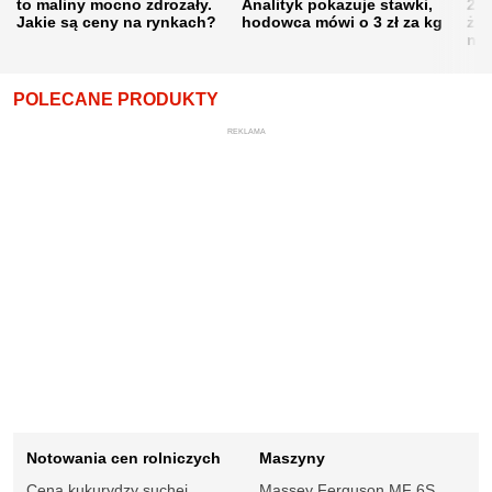
to maliny mocno zdrożały.
Analityk pokazuje stawki,
202
Jakie są ceny na rynkach?
hodowca mówi o 3 zł za kg
żni
nie
POLECANE PRODUKTY
REKLAMA
Notowania cen rolniczych
Maszyny
Cena kukurydzy suchej
Massey Ferguson MF 6S.