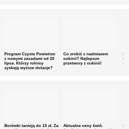
Program Czyste Powietrze
Co zrobić z nadmiarem
Cen
z nowymi zasadami od 20
cukinii? Najlepsze
w h
lipca. Którzy rolnicy
przetwory z cukinii!
się
zyskają wyższe dotacje?
Borówki tanieją do 15 zł. Za
Aktualne ceny świń.
Cen