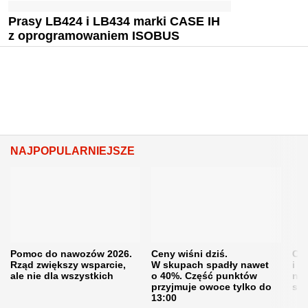
Prasy LB424 i LB434 marki CASE IH
z oprogramowaniem ISOBUS
NAJPOPULARNIEJSZE
Pomoc do nawozów 2026.
Ceny wiśni dziś.
Cen
Rząd zwiększy wsparcie,
W skupach spadły nawet
i s
ale nie dla wszystkich
o 40%. Część punktów
naw
przyjmuje owoce tylko do
sku
13:00