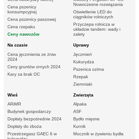
Nowoczesne rozwiązania
Cena pszenicy
konsumpcyjnej
Oświetlenie LED do
ciągników rolniczych
Cena pszenicy paszowej
Przyczepa rolnicza w
Cena rzepaku
układzie tandem: wady i
Ceny nawozów
zalety
Na czasie
Uprawy
Cena jęczmienia ze żniw
Jęczmień
2024
Kukurydza
Ceny gruntów ornych 2024
Pszenica ozima
Kary za brak OC
Rzepak
Ziemniaki
Wieś
Zwierzęta
ARiMR
Alpaka
Budynek gospodarczy
ASF
Dopłaty bezpośrednie 2024
Bydło mięsne
Dopłaty do zboża
Kurnik
Przestrzegasz GAEC 6 w
Mocznik w żywieniu bydła
kukurydzy