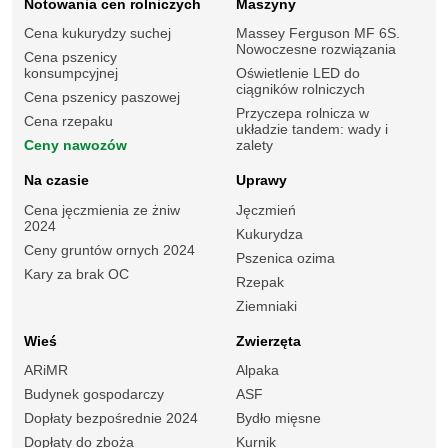
Notowania cen rolniczych
Maszyny
Cena kukurydzy suchej
Massey Ferguson MF 6S.
Nowoczesne rozwiązania
Cena pszenicy
konsumpcyjnej
Oświetlenie LED do
ciągników rolniczych
Cena pszenicy paszowej
Przyczepa rolnicza w
Cena rzepaku
układzie tandem: wady i
Ceny nawozów
zalety
Na czasie
Uprawy
Cena jęczmienia ze żniw
Jęczmień
2024
Kukurydza
Ceny gruntów ornych 2024
Pszenica ozima
Kary za brak OC
Rzepak
Ziemniaki
Wieś
Zwierzęta
ARiMR
Alpaka
Budynek gospodarczy
ASF
Dopłaty bezpośrednie 2024
Bydło mięsne
Dopłaty do zboża
Kurnik