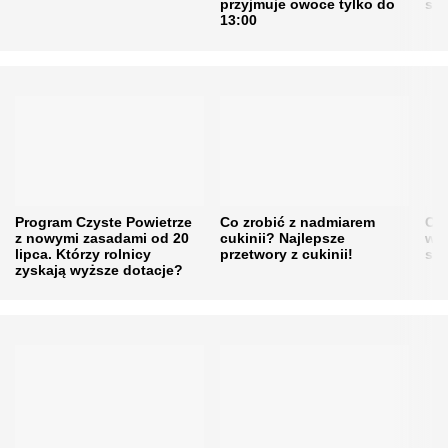
przyjmuje owoce tylko do
sku
13:00
Program Czyste Powietrze
Co zrobić z nadmiarem
Cen
z nowymi zasadami od 20
cukinii? Najlepsze
w h
lipca. Którzy rolnicy
przetwory z cukinii!
się
zyskają wyższe dotacje?