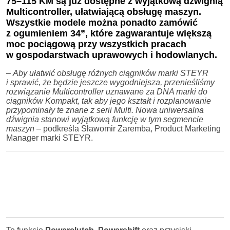
75–115 KM są już dostępne z wyjątkową dźwignią
Multicontroller, ułatwiającą obsługę maszyn.
Wszystkie modele można ponadto zamówić
z ogumieniem 34”, które zagwarantuje większą
moc pociągową przy wszystkich pracach
w gospodarstwach uprawowych i hodowlanych.
–
Aby ułatwić obsługę różnych ciągników marki STEYR
i sprawić, że będzie jeszcze wygodniejsza, przenieśliśmy
rozwiązanie Multicontroller uznawane za DNA marki do
ciągników Kompakt, tak aby jego kształt i rozplanowanie
przypominały te znane z serii Multi. Nowa uniwersalna
dźwignia stanowi wyjątkową funkcję w tym segmencie
maszyn
– podkreśla Sławomir Zaremba, Product Marketing
Manager marki STEYR.