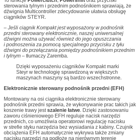
To funkcje
Powerclutch
,
Powershift
oraz przyciski
sterowania tylnym i przednim podnośnikiem sprawiają, że
dźwignia Multicontroller zdecydowanie ułatwia obsługę
ciągników STEYR.
–
Jeśli ciągnik Kompakt jest wyposażony w podnośnik
przedni sterowany elektronicznie, naszej uniwersalnej
dźwigni można używać również do jego opuszczania
i podnoszenia za pomocą specjalnego przycisku z tyłu
dźwigni do przełączania pomiędzy podnośnikiem przednim
i tylnym
– tłumaczy Zaremba.
Dzięki wyposażeniu ciągników Kompakt marki
Steyr w technologię sprawdzoną w większych
maszynach maszyny są bardzo wszechstronne.
Elektronicznie sterowany podnośnik przedni (EFH)
Montowany na osi ciągnika elektronicznie sterowany
podnośnik przedni sprawia, że wykonywanie prac takich jak
koszenie trawy jest
szalenie łatwe
. Dzięki zastosowaniu
zaworu ciśnieniowego EFH reguluje nacisk narzędzi
przednich, co umożliwia operatorowi regulację nacisku
w strefie styku narzędzia bez wysiadania z kabiny. Czujnik
obciążenia EFH automatycznie wykrywa także zmiany
nacisku narzędzi na podłoże na nierównym terenie