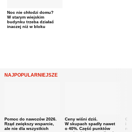
Noc nie chłodzi domu?
W starym wiejskim
budynku trzeba działać
inaczej niż w bloku
NAJPOPULARNIEJSZE
Pomoc do nawozów 2026.
Ceny wiśni dziś.
Cen
Rząd zwiększy wsparcie,
W skupach spadły nawet
i s
ale nie dla wszystkich
o 40%. Część punktów
naw