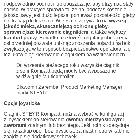
i odpowiednio podnosi lub opuszcza je, aby utrzymać stały
nacisk. W praktyce sprawia to, że np. podczas koszenia
jakość trawy jest dużo lepsza, ponieważ pozostałości gleby
nie trafiają do kiszonki. W efekcie wpływa to na
wyższą
jakość mleka, skuteczniejszą ochronę gleby,
sprawniejsze kierowanie ciągnikiem
, a także większy
komfort pracy
. Ponadto możliwość regulacji obciążenia
osi przedniej pozwala uniknąć znoszenia pojazdu na boki,
zwiększając w ten sposób bezpieczeństwo operatora, ale
też ułatwiając kierowanie ciągnikiem na wzniesieniach.
Od września bieżącego roku wszystkie ciągniki
z serii Kompakt będą mogły być wyposażone
w dźwignię Multicontroller.
Sławomir Zaremba, Product Marketing Manager
marki STEYR
Opcje joysticka
Ciągnik STEYR Kompakt można wybrać w konfiguracji
z joystickiem do sterowania
dwoma międzyosiowymi
zaworami
zdalnymi lub bez niego. Jeśli rolnik zdecyduje
się na zakup opcji bez joysticka, zamiast niego w kabinie
znajdzie się dodatkowy schowek.