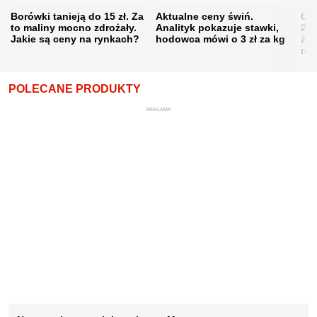
Borówki tanieją do 15 zł. Za
Aktualne ceny świń.
Cen
to maliny mocno zdrożały.
Analityk pokazuje stawki,
202
Jakie są ceny na rynkach?
hodowca mówi o 3 zł za kg
żni
nie
POLECANE PRODUKTY
REKLAMA