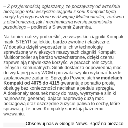
–
Z przyjemnością ogłaszamy, że począwszy od września
bieżącego roku wszystkie ciągniki z serii Kompakt będą
mogły być wyposażone w dźwignię Multicontroller, zarówno
z elektroniczną, jak i mechaniczną wersją podnośnika
przedniego
– podkreśla Sławomir Zaremba.
Na koniec należy podkreślić, że wszystkie ciągniki Kompakt
marki STEYR są lekkie, bardzo zwrotne i elastyczne.
W dodatku dzięki wyposażeniu ich w technologię
sprawdzoną w większych maszynach ciągniki Kompakt
Multicontroller są bardzo wszechstronne, dzięki czemu
zapewniają największe korzyści w pracach rolniczych,
leśnych i komunalnych. Silnik dostarcza odpowiednią moc
do wydajnej pracy WOM i pozwala szybko wykonać każde
zaplanowane zadanie. Sprzęgło Powerclutch
w modelach
Kompakt od 4075 do 4115
gwarantuje ponadto prostą
obsługę bez konieczności naciskania pedału sprzęgła.
A doskonały stosunek mocy do masy, wytrzymałe silniki
najnowszej generacji dające naprawdę dużą moc
pociągową oraz oszczędne zużycie paliwa to cechy, które
sprawiają, że nowe Kompakty sprostają każdemu
wyzwaniu.
Obserwuj nas w Google News. Bądź na bieżąco!