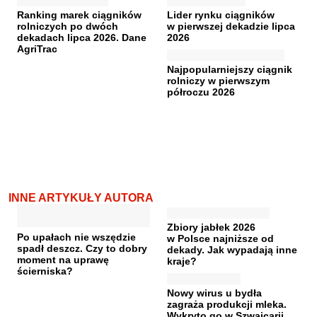
Ranking marek ciągników
Lider rynku ciągników
rolniczych po dwóch
w pierwszej dekadzie lipca
dekadach lipca 2026. Dane
2026
AgriTrac
Najpopularniejszy ciągnik
rolniczy w pierwszym
półroczu 2026
INNE ARTYKUŁY AUTORA
Zbiory jabłek 2026
Po upałach nie wszędzie
w Polsce najniższe od
spadł deszcz. Czy to dobry
dekady. Jak wypadają inne
moment na uprawę
kraje?
ścierniska?
Nowy wirus u bydła
zagraża produkcji mleka.
Wykryto go w Szwajcarii,