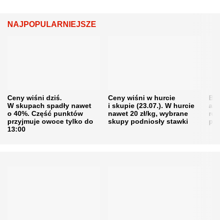
NAJPOPULARNIEJSZE
Ceny wiśni dziś.
Ceny wiśni w hurcie
Będ
W skupach spadły nawet
i skupie (23.07.). W hurcie
agr
o 40%. Część punktów
nawet 20 zł/kg, wybrane
rol
przyjmuje owoce tylko do
skupy podniosły stawki
pr
13:00