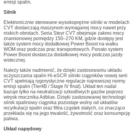
emisji spalin.
Silnik
Elektronicznie sterowane wysokoprężne silniki w modelach
CVT dostarczają maszynom wymaganej mocy nawet przy
niskich obrotach. Seria Steyr CVT obejmuje zakres mocy
znamionowej pomiędzy 150–270 KM, gdzie dostępy jest
także system mocy dodatkowej Power Boost na wałku
WOM oraz podczas prac transportowych. Ponato system
Power Boost dostarcza dodatkowej mocy podczas jazdy
wstecznej.
Należy także nadmienić, że dzięki zastosowaniu układu
oczyszczania spalin Hi-eSCR silniki ciągników nowej serii
CVT spełniają rygorystyczne regulacje najnowszej normy
emisji spalin (Tier4B / Stage IV final). Układ ten nadal
bazuje tylko na neutralizacji szkodliwych gazów poprzez
wtrysk mocznika Adblue. Dzięki zastosowanej technologii
silnik spalinowy ciągnika pozostaje wolny od układów
recyrkulacji spalin oraz filtra cząstek stałych, co znacząco
przekłada się na jego trwałość, żywotność oraz konsumpcję
paliwa.
Układ napędowy