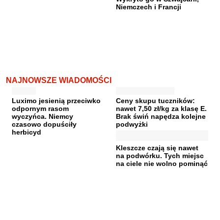
Niemczech i Francji
NAJNOWSZE WIADOMOŚCI
Luximo jesienią przeciwko
Ceny skupu tuczników:
odpornym rasom
nawet 7,50 zł/kg za klasę E.
wyczyńca. Niemcy
Brak świń napędza kolejne
czasowo dopuściły
podwyżki
herbicyd
Kleszcze czają się nawet
na podwórku. Tych miejsc
na ciele nie wolno pominąć