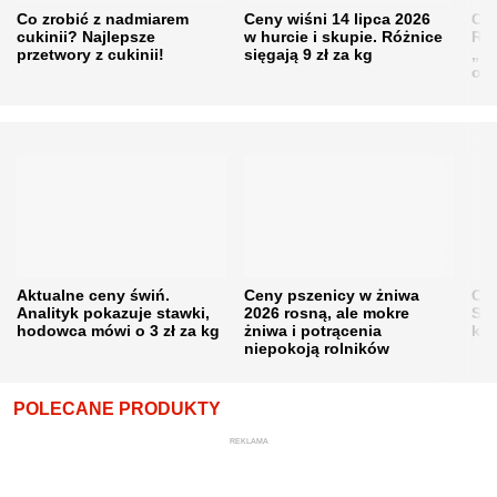
Co zrobić z nadmiarem
Ceny wiśni 14 lipca 2026
Cen
cukinii? Najlepsze
w hurcie i skupie. Różnice
Rol
przetwory z cukinii!
sięgają 9 zł za kg
„pe
obn
Aktualne ceny świń.
Ceny pszenicy w żniwa
Ce
Analityk pokazuje stawki,
2026 rosną, ale mokre
Sku
hodowca mówi o 3 zł za kg
żniwa i potrącenia
kon
niepokoją rolników
POLECANE PRODUKTY
REKLAMA