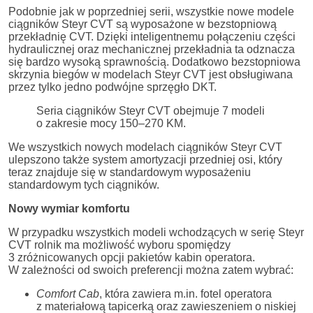
Podobnie jak w poprzedniej serii, wszystkie nowe modele
ciągników Steyr CVT są wyposażone w bezstopniową
przekładnię CVT. Dzięki inteligentnemu połączeniu części
hydraulicznej oraz mechanicznej przekładnia ta odznacza
się bardzo wysoką sprawnością. Dodatkowo bezstopniowa
skrzynia biegów w modelach Steyr CVT jest obsługiwana
przez tylko jedno podwójne sprzęgło DKT.
Seria ciągników Steyr CVT obejmuje 7 modeli
o zakresie mocy 150–270 KM.
We wszystkich nowych modelach ciągników Steyr CVT
ulepszono także system amortyzacji przedniej osi, który
teraz znajduje się w standardowym wyposażeniu
standardowym tych ciągników.
Nowy wymiar komfortu
W przypadku wszystkich modeli wchodzących w serię Steyr
CVT rolnik ma możliwość wyboru spomiędzy
3 zróżnicowanych opcji pakietów kabin operatora.
W zależności od swoich preferencji można zatem wybrać:
Comfort Cab
, która zawiera m.in. fotel operatora
z materiałową tapicerką oraz zawieszeniem o niskiej