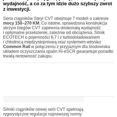
wydajność, a co za tym idzie dużo szybszy zwrot
z inwestycji.
Seria ciągników Steyr CVT obejmuje 7 modeli o zakresie
mocy 150–270 KM
. Co istotne, sprawdzona konstrukcja
skrzyni biegów CVT zapewnia doskonałą wydajność
i optymalne przełożenie, zależnie od obciążenia. Silnik
ECOTECH o pojemności 6,7 l z turbodoładowaniem
i chłodnicą międzystopniową oraz systemem wtrysku
Common Rail
w połączeniu z przyjaznym dla środowiska
układem oczyszczania spalin Hi-eSCR gwarantuje ponadto
trwałą rentowność zakupu.
Silniki ciągników nowej serii CVT spełniają
rygorystyczne regulacje najnowszej normy