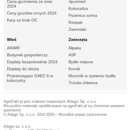
Cena jęczmienia ze żniw
Jęczmień
2024
Kukurydza
Ceny gruntów ornych 2024
Pszenica ozima
Kary za brak OC
Rzepak
Ziemniaki
Wieś
Zwierzęta
ARiMR
Alpaka
Budynek gospodarczy
ASF
Dopłaty bezpośrednie 2024
Bydło mięsne
Dopłaty do zboża
Kurnik
Przestrzegasz GAEC 6 w
Mocznik w żywieniu bydła
kukurydzy
Trzoda chlewna
AgroFakt.pl jest znakiem towarowym
Adagri Sp. z o.o.
Wszystkie materiały opublikowane na agroFakt.pl są chronione prawami
autorskimi
© Adagri Sp. z o.o. 2010-2026 r. Wszelkie prawa zastrzeżone.
Adagri sp. z o.o.