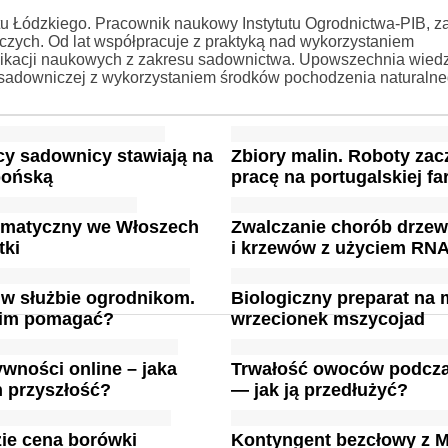
tu Łódzkiego. Pracownik naukowy Instytutu Ogrodnictwa-PIB, za
zych. Od lat współpracuje z praktyką nad wykorzystaniem
ublikacji naukowych z zakresu sadownictwa. Upowszechnia wied
 sadowniczej z wykorzystaniem środków pochodzenia naturalne
cy sadownicy stawiają na
Zbiory malin. Roboty zac
pońską
pracę na portugalskiej fa
limatyczny we Włoszech
Zwalczanie chorób drze
tki
i krzewów z użyciem RN
 w służbie ogrodnikom.
Biologiczny preparat na
 im pomagać?
wrzecionek mszycojad
wności online – jaka
Trwałość owoców podcz
h przyszłość?
— jak ją przedłużyć?
ie cena borówki
Kontyngent bezcłowy z M