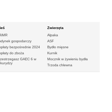
ieś
Zwierzęta
RiMR
Alpaka
udynek gospodarczy
ASF
płaty bezpośrednie 2024
Bydło mięsne
płaty do zboża
Kurnik
rzestrzegasz GAEC 6 w
Mocznik w żywieniu bydła
ukurydzy
Trzoda chlewna