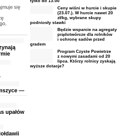
tylko do 13:00
jmuje się
Ceny wiśni w hurcie i skupie
(23.07.). W hurcie nawet 20
zł/kg, wybrane skupy
zę
podniosły stawki
go,
Będzie wsparcie na agregaty
prądotwórcze dla rolników
i ochronę sadów przed
gradem
zynają
Program Czyste Powietrze
rmie
z nowymi zasadami od 20
lipca. Którzy rolnicy zyskają
wyższe dotacje?
w
A
 mszyce —
as upałów
ołdawii