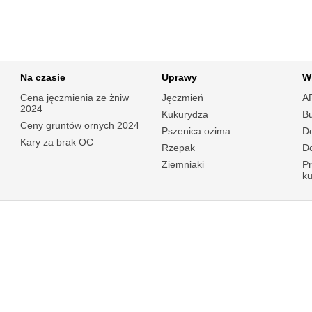
Na czasie
Uprawy
W
Cena jęczmienia ze żniw
Jęczmień
A
2024
Kukurydza
B
Ceny gruntów ornych 2024
Pszenica ozima
Do
Kary za brak OC
Rzepak
Do
Ziemniaki
P
k