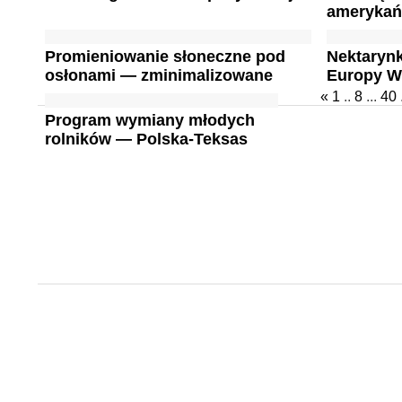
amerykańs
Promieniowanie słoneczne pod
Nektarynk
osłonami — zminimalizowane
Europy W
«
1
..
8
...
40
Program wymiany młodych
rolników — Polska-Teksas