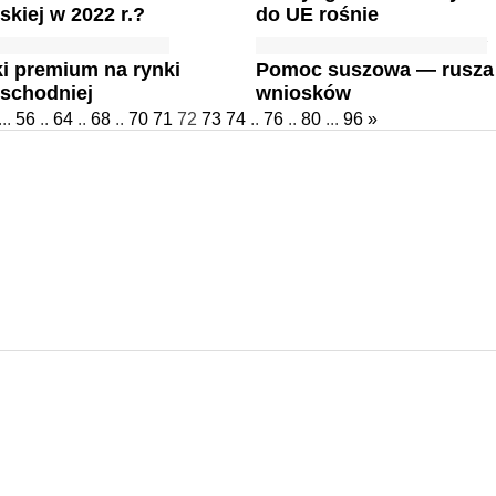
kiej w 2022 r.?
do UE rośnie
i premium na rynki
Pomoc suszowa — rusza
schodniej
wniosków
...
56
..
64
..
68
..
70
71
72
73
74
..
76
..
80
...
96
»