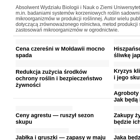
Absolwent Wydziału Biologii i Nauk o Ziemi Uniwersyte
m.in. badaniami systemów korzeniowych roślin sadownic
mikroorganizmów w produkcji roślinnej. Autor wielu p
dotyczącą zrównoważonego rolnictwa, metod produkcji
zastosowań mikroorganizmów w ogrodnictwie.
Cena czereśni w Mołdawii mocno
Hiszpańs
spada
śliwkę ja
Kryzys k
Redukcja zużycia środków
i jego sku
ochrony roślin i bezpieczeństwo
żywności
Agroboty
Jak będą
Ceny agrestu — ruszył sezon
Zakupy ży
skupu
będzie ic
Jabłka i gruszki — zapasy w maju
Jaka będz