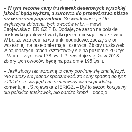
–
W tym sezonie ceny truskawek deserowych wysokiej
jakości będą wyższe, a surowca do przetwórstwa niższe
niż w sezonie poprzednim
. Spowodowane jest to
większymi zbiorami, tych owoców w br.
– mówi I.
Strojewska z IERiGŻ PIB. Dodaje, że sezon na polskie
truskawki gruntowe trwa tylko jeden miesiąc – w czerwcu.
W br., ze względu na warunki pogodowe, zaczął się on
wcześniej, na przełomie maja i czerwca. Zbiory truskawek
w najlepszych latach kształtowały się na poziomie 200 tys.
t. W ub. r. wyniosły 178 tys. t. Przewiduje się, że w 2018 r.
zbiory tych owoców będą na poziomie 195 tys. t.
–
Jeśli zbiory tak wzrosną to ceny powinny się zmniejszyć.
Nie należy się jednak spodziewać, że ceny spadną do tych
z 2016 r. ze względu na szacowany wzrost produkcji
–
komentuje I. Strojewska z IERiGŻ. –
Był to sezon korzystny
dla polskich truskawek, ale bardzo krótki
– dodaje.