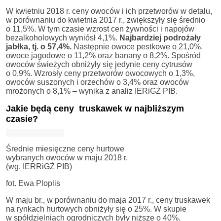
W kwietniu 2018 r. ceny owoców i ich przetworów w detalu,
w porównaniu do kwietnia 2017 r., zwiększyły się średnio
o 11,5%. W tym czasie wzrost cen żywności i napojów
bezalkoholowych wyniósł 4,1%.
Najbardziej podrożały
jabłka, tj. o 57,4%.
Następnie owoce pestkowe o 21,0%,
owoce jagodowe o 11,2% oraz banany o 8,2%. Spośród
owoców świeżych obniżyły się jedynie ceny cytrusów
o 0,9%. Wzrosły ceny przetworów owocowych o 1,3%,
owoców suszonych i orzechów o 3,4% oraz owoców
mrożonych o 8,1% – wynika z analiz IERiGŻ PIB.
Jakie będą ceny truskawek w najbliższym
czasie?
Średnie miesięczne ceny hurtowe
wybranych owoców w maju 2018 r.
(wg. IERRiGŻ PIB)
fot. Ewa Ploplis
W maju br., w porównaniu do maja 2017 r., ceny truskawek
na rynkach hurtowych obniżyły się o 25%. W skupie
w spółdzielniach ogrodniczych były niższe o 40%.