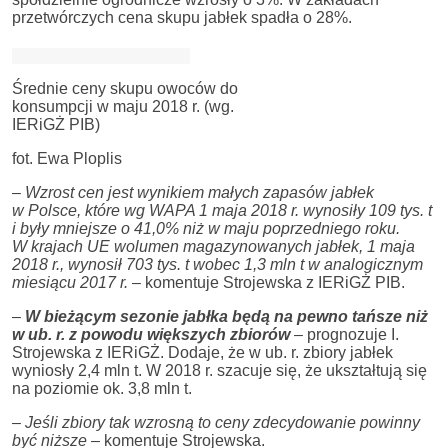
przetwórczych cena skupu jabłek spadła o 28%.
Średnie ceny skupu owoców do
konsumpcji w maju 2018 r. (wg.
IERiGŻ PIB)
fot. Ewa Ploplis
–
Wzrost cen jest wynikiem małych zapasów jabłek
w Polsce, które wg WAPA 1 maja 2018 r. wynosiły 109 tys. t
i były mniejsze o 41,0% niż w maju poprzedniego roku.
W krajach UE wolumen magazynowanych jabłek, 1 maja
2018 r., wynosił 703 tys. t wobec 1,3 mln t w analogicznym
miesiącu 2017 r.
– komentuje Strojewska z IERiGŻ PIB.
–
W bieżącym sezonie jabłka będą na pewno tańsze niż
w ub. r. z powodu większych zbiorów
– prognozuje I.
Strojewska z IERiGŻ. Dodaje, że w ub. r. zbiory jabłek
wyniosły 2,4 mln t. W 2018 r. szacuje się, że ukształtują się
na poziomie ok. 3,8 mln t.
–
Jeśli zbiory tak wzrosną to ceny zdecydowanie powinny
być niższe
– komentuje Strojewska.