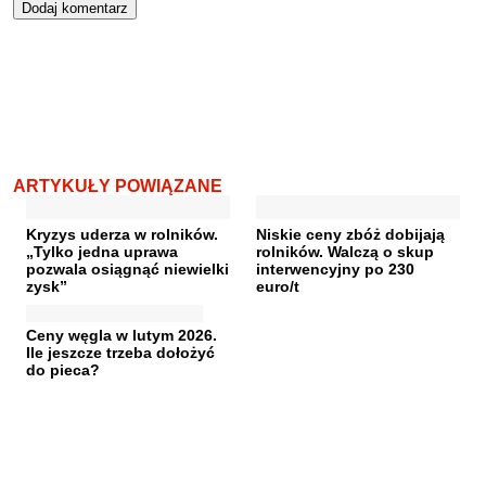
ARTYKUŁY POWIĄZANE
Kryzys uderza w rolników.
Niskie ceny zbóż dobijają
„Tylko jedna uprawa
rolników. Walczą o skup
pozwala osiągnąć niewielki
interwencyjny po 230
zysk”
euro/t
Ceny węgla w lutym 2026.
Ile jeszcze trzeba dołożyć
do pieca?