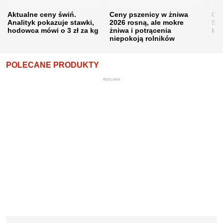
Aktualne ceny świń.
Ceny pszenicy w żniwa
Ce
Analityk pokazuje stawki,
2026 rosną, ale mokre
Sku
hodowca mówi o 3 zł za kg
żniwa i potrącenia
kon
niepokoją rolników
POLECANE PRODUKTY
REKLAMA