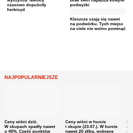
czasowo dopuściły
podwyżki
herbicyd
Kleszcze czają się nawet
na podwórku. Tych miejsc
na ciele nie wolno pominąć
NAJPOPULARNIEJSZE
Ceny wiśni dziś.
Ceny wiśni w hurcie
Będ
W skupach spadły nawet
i skupie (23.07.). W hurcie
agr
o 40%. Część punktów
nawet 20 zł/kg, wybrane
rol