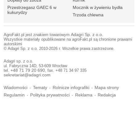
Dopłaty do zboża
Kurnik
Przestrzegasz GAEC 6 w
Mocznik w żywieniu bydła
kukurydzy
Trzoda chlewna
AgroFakt.pl jest znakiem towarowym
Adagri Sp. z o.o.
Wszystkie materiały opublikowane na agroFakt.pl są chronione prawami
autorskimi
© Adagri Sp. z o.o. 2010-2026 r. Wszelkie prawa zastrzeżone.
Adagri sp. z o.o.
ul. Fabryczna 14D, 53-609 Wrocław
tel.
+48 71 79 20 690
, fax. +48 71 34 97 335
sekretariat@adagri.com
Wiadomości
Tematy
Rolnicze infografiki
Mapa strony
Regulamin
Polityka prywatności
Reklama
Redakcja