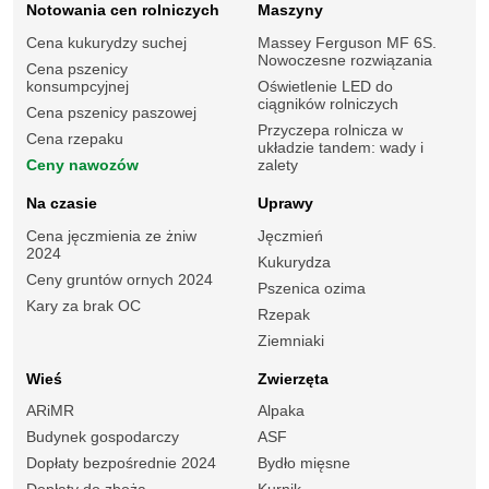
Notowania cen rolniczych
Maszyny
Cena kukurydzy suchej
Massey Ferguson MF 6S.
Nowoczesne rozwiązania
Cena pszenicy
konsumpcyjnej
Oświetlenie LED do
ciągników rolniczych
Cena pszenicy paszowej
Przyczepa rolnicza w
Cena rzepaku
układzie tandem: wady i
Ceny nawozów
zalety
Na czasie
Uprawy
Cena jęczmienia ze żniw
Jęczmień
2024
Kukurydza
Ceny gruntów ornych 2024
Pszenica ozima
Kary za brak OC
Rzepak
Ziemniaki
Wieś
Zwierzęta
ARiMR
Alpaka
Budynek gospodarczy
ASF
Dopłaty bezpośrednie 2024
Bydło mięsne