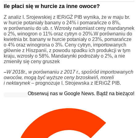
Ile płaci się w hurcie za inne owoce?
Z analiz I. Srojewskiej z IERiGŻ PIB wynika, że w maju br.
w hurcie potaniały banany o 24% i pomarańcze o 8%,
w porównaniu do ub. r. Wzrosły natomiast ceny mandarynek
o 2%, winogron o 11% oraz cytryn o 20%.W porównaniu do
kwietnia br. banany w hurcie potaniały o 23%, pomarańcze
o 4% oraz winogrona o 3%. Ceny cytryn, importowanych
głównie z Hiszpanii, z powodu spadku ich produkcji w tym
kraju, wzrosły o 58%. Mandarynki podrożały o 2%, a nie
zmieniły się ceny gruszek
–
W 2018r., w porównaniu z 2017 r., spośród importowanych
owoców, mogą być wyższe ceny brzoskwiń, moreli
i nektarynek
– prognozuje I. Strojewska z IERiGŻ PIB.
Obserwuj nas w Google News. Bądź na bieżąco!