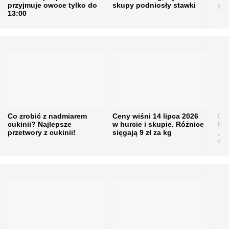
przyjmuje owoce tylko do
skupy podniosły stawki
pr
13:00
Co zrobić z nadmiarem
Ceny wiśni 14 lipca 2026
Cen
cukinii? Najlepsze
w hurcie i skupie. Różnice
Rol
przetwory z cukinii!
sięgają 9 zł za kg
„pe
obn