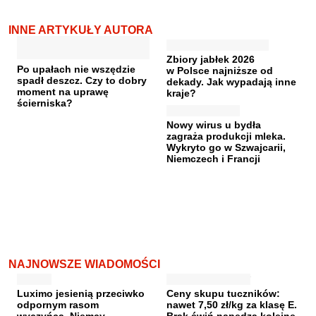
INNE ARTYKUŁY AUTORA
Zbiory jabłek 2026
Po upałach nie wszędzie
w Polsce najniższe od
spadł deszcz. Czy to dobry
dekady. Jak wypadają inne
moment na uprawę
kraje?
ścierniska?
Nowy wirus u bydła
zagraża produkcji mleka.
Wykryto go w Szwajcarii,
Niemczech i Francji
NAJNOWSZE WIADOMOŚCI
Luximo jesienią przeciwko
Ceny skupu tuczników:
odpornym rasom
nawet 7,50 zł/kg za klasę E.
wyczyńca. Niemcy
Brak świń napędza kolejne