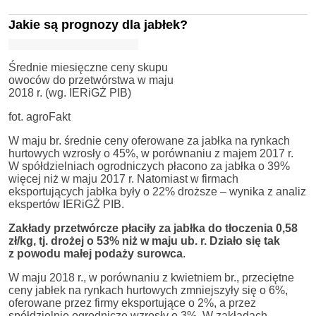
Jakie są prognozy dla jabłek?
Średnie miesięczne ceny skupu
owoców do przetwórstwa w maju
2018 r. (wg. IERiGŻ PIB)
fot. agroFakt
W maju br. średnie ceny oferowane za jabłka na rynkach
hurtowych wzrosły o 45%, w porównaniu z majem 2017 r.
W spółdzielniach ogrodniczych płacono za jabłka o 39%
więcej niż w maju 2017 r. Natomiast w firmach
eksportujących jabłka były o 22% droższe – wynika z analiz
ekspertów IERiGŻ PIB.
Zakłady przetwórcze płaciły za jabłka do tłoczenia 0,58
zł/kg, tj. drożej o 53% niż w maju ub. r. Działo się tak
z powodu małej podaży surowca
.
W maju 2018 r., w porównaniu z kwietniem br., przeciętne
ceny jabłek na rynkach hurtowych zmniejszyły się o 6%,
oferowane przez firmy eksportujące o 2%, a przez
spółdzielnie ogrodnicze wzrosły o 3%. W zakładach