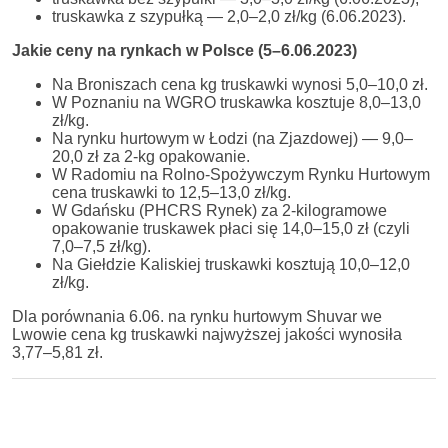
truskawka z szypułką — 2,0–2,0 zł/kg (6.06.2023).
Jakie ceny na rynkach w Polsce (5–6.06.2023)
Na Broniszach cena kg truskawki wynosi 5,0–10,0 zł.
W Poznaniu na WGRO truskawka kosztuje 8,0–13,0
zł/kg.
Na rynku hurtowym w Łodzi (na Zjazdowej) — 9,0–
20,0 zł za 2-kg opakowanie.
W Radomiu na Rolno-Spożywczym Rynku Hurtowym
cena truskawki to 12,5–13,0 zł/kg.
W Gdańsku (PHCRS Rynek) za 2-kilogramowe
opakowanie truskawek płaci się 14,0–15,0 zł (czyli
7,0–7,5 zł/kg).
Na Giełdzie Kaliskiej truskawki kosztują 10,0–12,0
zł/kg.
Dla porównania 6.06. na rynku hurtowym Shuvar we
Lwowie cena kg truskawki najwyższej jakości wynosiła
3,77–5,81 zł.