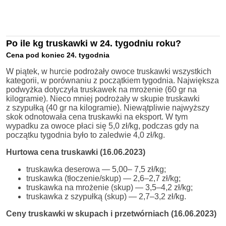
Po ile kg truskawki w 24. tygodniu roku?
Cena pod koniec 24. tygodnia
W piątek, w hurcie podrożały owoce truskawki wszystkich
kategorii, w porównaniu z początkiem tygodnia. Największa
podwyżka dotyczyła truskawek na mrożenie (60 gr na
kilogramie). Nieco mniej podrożały w skupie truskawki
z szypułką (40 gr na kilogramie). Niewątpliwie najwyższy
skok odnotowała cena truskawki na eksport. W tym
wypadku za owoce płaci się 5,0 zł/kg, podczas gdy na
początku tygodnia było to zaledwie 4,0 zł/kg.
Hurtowa cena truskawki (16.06.2023)
truskawka deserowa — 5,00– 7,5 zł/kg;
truskawka (tłoczenie/skup) — 2,6–2,7 zł/kg;
truskawka na mrożenie (skup) — 3,5–4,2 zł/kg;
truskawka z szypułką (skup) — 2,7–3,2 zł/kg.
Ceny truskawki w skupach i przetwórniach (16.06.2023)