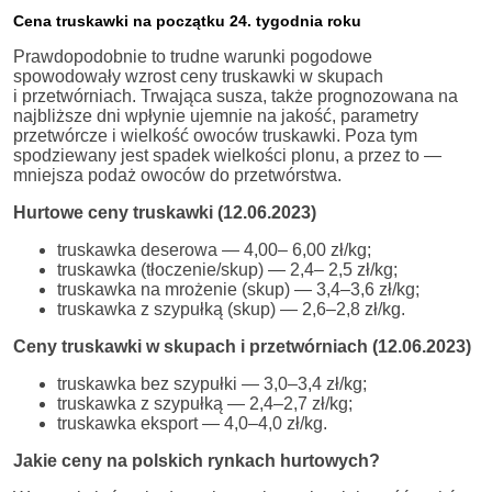
Cena truskawki na początku 24. tygodnia roku
Prawdopodobnie to trudne warunki pogodowe
spowodowały wzrost ceny truskawki w skupach
i przetwórniach. Trwająca susza, także prognozowana na
najbliższe dni wpłynie ujemnie na jakość, parametry
przetwórcze i wielkość owoców truskawki. Poza tym
spodziewany jest spadek wielkości plonu, a przez to —
mniejsza podaż owoców do przetwórstwa.
Hurtowe ceny truskawki (12.06.2023)
truskawka deserowa — 4,00– 6,00 zł/kg;
truskawka (tłoczenie/skup) — 2,4– 2,5 zł/kg;
truskawka na mrożenie (skup) — 3,4–3,6 zł/kg;
truskawka z szypułką (skup) — 2,6–2,8 zł/kg.
Ceny truskawki w skupach i przetwórniach (12.06.2023)
truskawka bez szypułki — 3,0–3,4 zł/kg;
truskawka z szypułką — 2,4–2,7 zł/kg;
truskawka eksport — 4,0–4,0 zł/kg.
Jakie ceny na polskich rynkach hurtowych?