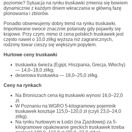
poziomie? Sytuacja na rynku truskawki zmienia się bowiem
dynamicznie z każdym dniem wkraczania w główną fazę
plonowania i zbiorów.
Ponadto obserwujemy dobry trend na rynku truskawki.
Importowane owoce znacznie potaniały gdy pojawiły się
krajowe. Przy czym, mimo iż cena polskich truskawek jest
często nawet o 10,0 zł/kg wyższa niż zagranicznych,
rodzimy towar cieszy się większym popytem.
Hurtowe ceny truskawki
truskawka świeża (Egipt, Hiszpania, Grecja, Włochy)
— 14,0–18,0 zł/kg;
deserowa truskawka — 18,0–25,0 zł/kg.
Ceny na rynkach
Na Broniszach cena kg truskawki wynosi 16,0–22,0
zł.
W Poznaniu na WGRO 5-kilogramowy pojemnik
truskawek kosztuje 115,0–120,0 zł (czyli 23,0–24,0
zł/kg).
Na rynku hurtowym w Łodzi (na Zjazdowej) za 5-
kilogramowe opakowanie greckich truskawek trzeba