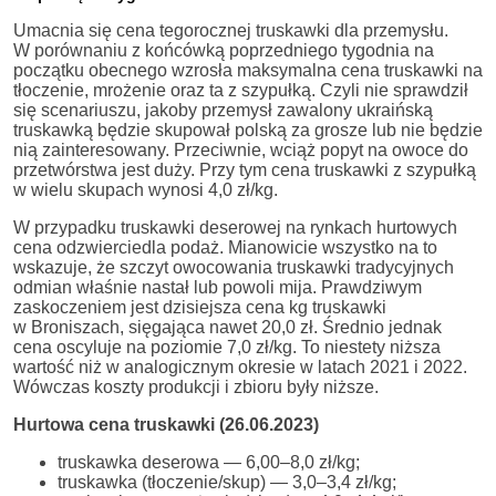
Umacnia się cena tegorocznej truskawki dla przemysłu.
W porównaniu z końcówką poprzedniego tygodnia na
początku obecnego wzrosła maksymalna cena truskawki na
tłoczenie, mrożenie oraz ta z szypułką. Czyli nie sprawdził
się scenariuszu, jakoby przemysł zawalony ukraińską
truskawką będzie skupował polską za grosze lub nie będzie
nią zainteresowany. Przeciwnie, wciąż popyt na owoce do
przetwórstwa jest duży. Przy tym cena truskawki z szypułką
w wielu skupach wynosi 4,0 zł/kg.
W przypadku truskawki deserowej na rynkach hurtowych
cena odzwierciedla podaż. Mianowicie wszystko na to
wskazuje, że szczyt owocowania truskawki tradycyjnych
odmian właśnie nastał lub powoli mija. Prawdziwym
zaskoczeniem jest dzisiejsza cena kg truskawki
w Broniszach, sięgająca nawet 20,0 zł. Średnio jednak
cena oscyluje na poziomie 7,0 zł/kg. To niestety niższa
wartość niż w analogicznym okresie w latach 2021 i 2022.
Wówczas koszty produkcji i zbioru były niższe.
Hurtowa cena truskawki (26.06.2023)
truskawka deserowa — 6,00–8,0 zł/kg;
truskawka (tłoczenie/skup) — 3,0–3,4 zł/kg;