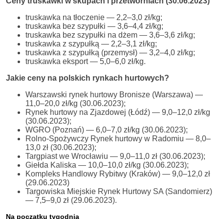
Ceny truskawki w skupach i przetwórniach (30.06.2023)
truskawka na tłoczenie — 2,2–3,0 zł/kg;
truskawka bez szypułki — 3,6–4,4 zł/kg;
truskawka bez szypułki na dżem — 3,6–3,6 zł/kg;
truskawka z szypułką — 2,2–3,1 zł/kg;
truskawka z szypułką (przemysł) — 3,2–4,0 zł/kg;
truskawka eksport — 5,0–6,0 zł/kg.
Jakie ceny na polskich rynkach hurtowych?
Warszawski rynek hurtowy Bronisze (Warszawa) —
11,0–20,0 zł/kg (30.06.2023);
Rynek hurtowy na Zjazdowej (Łódź) — 9,0–12,0 zł/kg
(30.06.2023);
WGRO (Poznań) — 6,0–7,0 zł/kg (30.06.2023);
Rolno-Spożywczy Rynek hurtowy w Radomiu — 8,0–
13,0 zł (30.06.2023);
Targpiast we Wrocławiu — 9,0–11,0 zł (30.06.2023);
Giełda Kaliska — 10,0–10,0 zł/kg (30.06.2023);
Kompleks Handlowy Rybitwy (Kraków) — 9,0–12,0 zł
(29.06.2023)
Targowiska Miejskie Rynek Hurtowy SA (Sandomierz)
— 7,5–9,0 zł (29.06.2023).
Na początku tygodnia