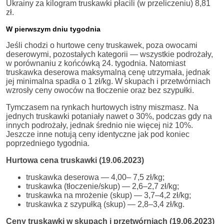
Ukrainy za kilogram truskawki płacili (w przeliczeniu) 8,81
zł.
W pierwszym dniu tygodnia
Jeśli chodzi o hurtowe ceny truskawek, poza owocami
deserowymi, pozostałych kategorii — wszystkie podrożały,
w porównaniu z końcówką 24. tygodnia. Natomiast
truskawka deserowa maksymalną cenę utrzymała, jednak
jej minimalna spadła o 1 zł/kg. W skupach i przetwórniach
wzrosły ceny owoców na tłoczenie oraz bez szypułki.
Tymczasem na rynkach hurtowych istny miszmasz. Na
jednych truskawki potaniały nawet o 30%, podczas gdy na
innych podrożały, jednak średnio nie więcej niż 10%.
Jeszcze inne notują ceny identyczne jak pod koniec
poprzedniego tygodnia.
Hurtowa cena truskawki (19.06.2023)
truskawka deserowa — 4,00– 7,5 zł/kg;
truskawka (tłoczenie/skup) — 2,6–2,7 zł/kg;
truskawka na mrożenie (skup) — 3,7–4,2 zł/kg;
truskawka z szypułką (skup) — 2,8–3,4 zł/kg.
Ceny truskawki w skupach i przetwórniach (19.06.2023)