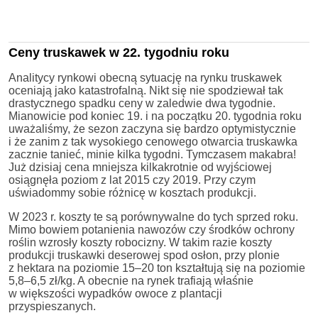
Ceny truskawek w 22. tygodniu roku
Analitycy rynkowi obecną sytuację na rynku truskawek
oceniają jako katastrofalną. Nikt się nie spodziewał tak
drastycznego spadku ceny w zaledwie dwa tygodnie.
Mianowicie pod koniec 19. i na początku 20. tygodnia roku
uważaliśmy, że sezon zaczyna się bardzo optymistycznie
i że zanim z tak wysokiego cenowego otwarcia truskawka
zacznie tanieć, minie kilka tygodni. Tymczasem makabra!
Już dzisiaj cena mniejsza kilkakrotnie od wyjściowej
osiągnęła poziom z lat 2015 czy 2019. Przy czym
uświadommy sobie różnicę w kosztach produkcji.
W 2023 r. koszty te są porównywalne do tych sprzed roku.
Mimo bowiem potanienia nawozów czy środków ochrony
roślin wzrosły koszty robocizny. W takim razie koszty
produkcji truskawki deserowej spod osłon, przy plonie
z hektara na poziomie 15–20 ton kształtują się na poziomie
5,8–6,5 zł/kg. A obecnie na rynek trafiają właśnie
w większości wypadków owoce z plantacji
przyspieszanych.