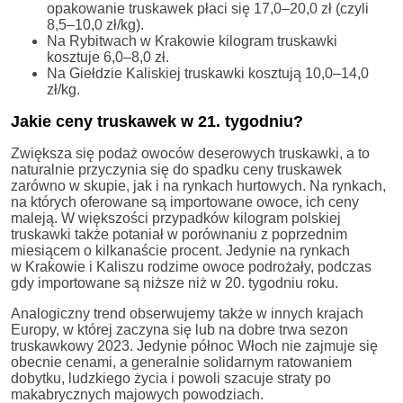
opakowanie truskawek płaci się 17,0–20,0 zł (czyli
8,5–10,0 zł/kg).
Na Rybitwach w Krakowie kilogram truskawki
kosztuje 6,0–8,0 zł.
Na Giełdzie Kaliskiej truskawki kosztują 10,0–14,0
zł/kg.
Jakie ceny truskawek w 21. tygodniu?
Zwiększa się podaż owoców deserowych truskawki, a to
naturalnie przyczynia się do spadku ceny truskawek
zarówno w skupie, jak i na rynkach hurtowych. Na rynkach,
na których oferowane są importowane owoce, ich ceny
maleją. W większości przypadków kilogram polskiej
truskawki także potaniał w porównaniu z poprzednim
miesiącem o kilkanaście procent. Jedynie na rynkach
w Krakowie i Kaliszu rodzime owoce podrożały, podczas
gdy importowane są niższe niż w 20. tygodniu roku.
Analogiczny trend obserwujemy także w innych krajach
Europy, w której zaczyna się lub na dobre trwa sezon
truskawkowy 2023. Jedynie północ Włoch nie zajmuje się
obecnie cenami, a generalnie solidarnym ratowaniem
dobytku, ludzkiego życia i powoli szacuje straty po
makabrycznych majowych powodziach.