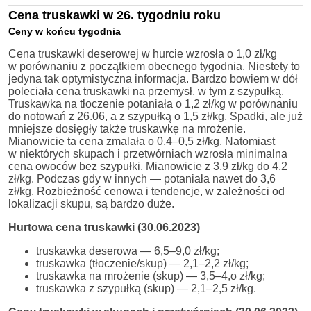
Cena truskawki w 26. tygodniu roku
Ceny w końcu tygodnia
Cena truskawki deserowej w hurcie wzrosła o 1,0 zł/kg
w porównaniu z początkiem obecnego tygodnia. Niestety to
jedyna tak optymistyczna informacja. Bardzo bowiem w dół
poleciała cena truskawki na przemysł, w tym z szypułką.
Truskawka na tłoczenie potaniała o 1,2 zł/kg w porównaniu
do notowań z 26.06, a z szypułką o 1,5 zł/kg. Spadki, ale już
mniejsze dosięgły także truskawkę na mrożenie.
Mianowicie ta cena zmalała o 0,4–0,5 zł/kg. Natomiast
w niektórych skupach i przetwórniach wzrosła minimalna
cena owoców bez szypułki. Mianowicie z 3,9 zł/kg do 4,2
zł/kg. Podczas gdy w innych — potaniała nawet do 3,6
zł/kg. Rozbieżność cenowa i tendencje, w zależności od
lokalizacji skupu, są bardzo duże.
Hurtowa cena truskawki (30.06.2023)
truskawka deserowa — 6,5–9,0 zł/kg;
truskawka (tłoczenie/skup) — 2,1–2,2 zł/kg;
truskawka na mrożenie (skup) — 3,5–4,o zł/kg;
truskawka z szypułką (skup) — 2,1–2,5 zł/kg.