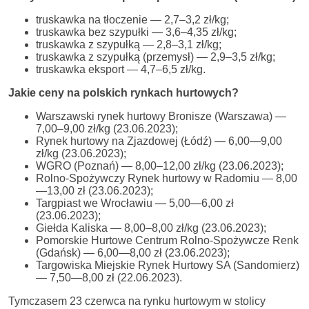
truskawka na tłoczenie — 2,7–3,2 zł/kg;
truskawka bez szypułki — 3,6–4,35 zł/kg;
truskawka z szypułką — 2,8–3,1 zł/kg;
truskawka z szypułką (przemysł) — 2,9–3,5 zł/kg;
truskawka eksport — 4,7–6,5 zł/kg.
Jakie ceny na polskich rynkach hurtowych?
Warszawski rynek hurtowy Bronisze (Warszawa) —
7,00–9,00 zł/kg (23.06.2023);
Rynek hurtowy na Zjazdowej (Łódź) — 6,00—9,00
zł/kg (23.06.2023);
WGRO (Poznań) — 8,00–12,00 zł/kg (23.06.2023);
Rolno-Spożywczy Rynek hurtowy w Radomiu — 8,00
—13,00 zł (23.06.2023);
Targpiast we Wrocławiu — 5,00—6,00 zł
(23.06.2023);
Giełda Kaliska — 8,00–8,00 zł/kg (23.06.2023);
Pomorskie Hurtowe Centrum Rolno-Spożywcze Renk
(Gdańsk) — 6,00—8,00 zł (23.06.2023);
Targowiska Miejskie Rynek Hurtowy SA (Sandomierz)
— 7,50—8,00 zł (22.06.2023).
Tymczasem 23 czerwca na rynku hurtowym w stolicy