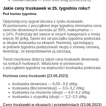
Jakie ceny truskawek w 25. tygodniu roku?
Pod koniec tygodnia
Optymistyczny sygnał dociera z rynku truskawki.
W porównaniu z początkiem tego tygodnia minimalna cena
owoców deserowych wzrosła aż 50%, maksymalna —
o 14%. Podrożały też owoce w innych kategoriach o mniej
więcej 30 gr/kg. Sporo też od początku tygodnia podrożała
w skupie truskawka na eksport. Niemniej, sprzedający
w połowie tygodnia podejrzewali skupy o zmowę cenową,
twierdząc, że bezpodstawnie ją zaniżają.
Trend zwyżkowy dotyczy także ceny truskawki deserowej
na rynkach hurtowych. Właściwie w porównaniu
z początkiem tygodnia na większości truskawka podrożała.
Hurtowa cena truskawki (23.06.2023)
truskawka deserowa — 6,00– 8,0 zł/kg;
truskawka (tłoczenie/skup) — 3,0–3,2 zł/kg;
truskawka na mrożenie (skup) — 4,0–4,2 zł/kg;
truskawka z szypułką (skup) — 3,2–3,5 zł/kg.
Ceny truskawki w skupach i przetwórniach (23.06.2023)