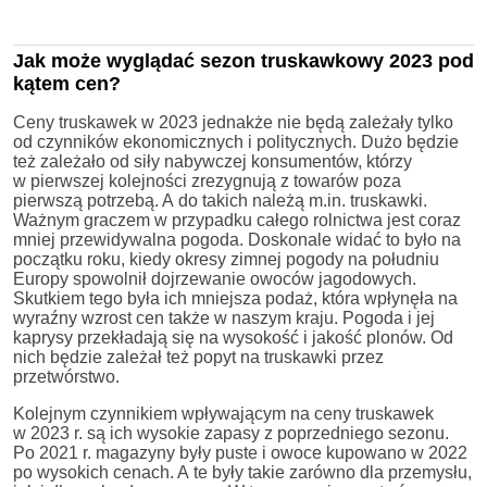
Jak może wyglądać sezon truskawkowy 2023 pod
kątem cen?
Ceny truskawek w 2023 jednakże nie będą zależały tylko
od czynników ekonomicznych i politycznych. Dużo będzie
też zależało od siły nabywczej konsumentów, którzy
w pierwszej kolejności zrezygnują z towarów poza
pierwszą potrzebą. A do takich należą m.in. truskawki.
Ważnym graczem w przypadku całego rolnictwa jest coraz
mniej przewidywalna pogoda. Doskonale widać to było na
początku roku, kiedy okresy zimnej pogody na południu
Europy spowolnił dojrzewanie owoców jagodowych.
Skutkiem tego była ich mniejsza podaż, która wpłynęła na
wyraźny wzrost cen także w naszym kraju. Pogoda i jej
kaprysy przekładają się na wysokość i jakość plonów. Od
nich będzie zależał też popyt na truskawki przez
przetwórstwo.
Kolejnym czynnikiem wpływającym na ceny truskawek
w 2023 r. są ich wysokie zapasy z poprzedniego sezonu.
Po 2021 r. magazyny były puste i owoce kupowano w 2022
po wysokich cenach. A te były takie zarówno dla przemysłu,