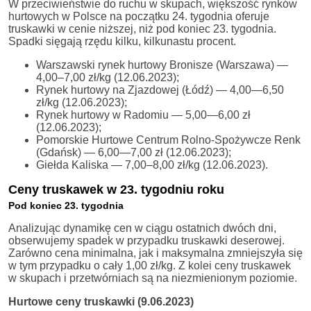
W przeciwieństwie do ruchu w skupach, większość rynków
hurtowych w Polsce na początku 24. tygodnia oferuje
truskawki w cenie niższej, niż pod koniec 23. tygodnia.
Spadki sięgają rzędu kilku, kilkunastu procent.
Warszawski rynek hurtowy Bronisze (Warszawa) —
4,00–7,00 zł/kg (12.06.2023);
Rynek hurtowy na Zjazdowej (Łódź) — 4,00—6,50
zł/kg (12.06.2023);
Rynek hurtowy w Radomiu — 5,00—6,00 zł
(12.06.2023);
Pomorskie Hurtowe Centrum Rolno-Spożywcze Renk
(Gdańsk) — 6,00—7,00 zł (12.06.2023);
Giełda Kaliska — 7,00–8,00 zł/kg (12.06.2023).
Ceny truskawek w 23. tygodniu roku
Pod koniec 23. tygodnia
Analizując dynamikę cen w ciągu ostatnich dwóch dni,
obserwujemy spadek w przypadku truskawki deserowej.
Zarówno cena minimalna, jak i maksymalna zmniejszyła się
w tym przypadku o cały 1,00 zł/kg. Z kolei ceny truskawek
w skupach i przetwórniach są na niezmienionym poziomie.
Hurtowe ceny truskawki (9.06.2023)