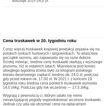
kosztuje 20,0–24,0 zł.
Cena truskawek w 20. tygodniu roku
Coraz więcej truskawek krajowej produkcji pojawia się na
polskich rynkach hurtowych i targowiskach. To właściwie
początek sezonu, ale zapowiada się na razie dobrze.
Ścisłej mówiąc, średnie ceny truskawki startują z wyższego
poziomu, niż w ostatnich latach. Mianowicie pod koniec
ubiegłego tygodnia trzeba było za kilogram polskiego
towaru deserowego zapłacić średnio ok. 24,0 zł, podczas
gdy przed rokiem ok. 17,00 zł. W 2021 r. z końcem 19.
tygodnia roku średnia cena polskich truskawek wynosiła
14,0 zł/kg. Podczas gdy rok wcześniej — 17,5 zł/kg.
Wygrają z pewnością ci, którym udało się mimo
niesprzyjającej pogody wyprodukować wczesne truskawki.
Jednak czy uda się utrzymać cenę na opłacalnym