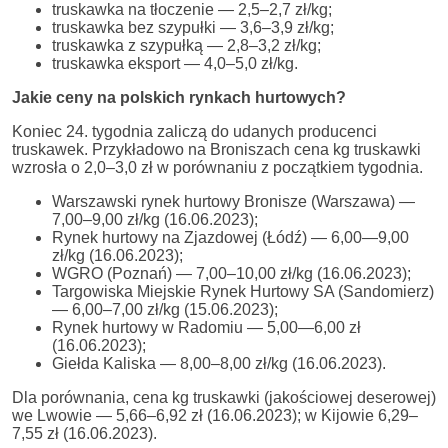
truskawka na tłoczenie — 2,5–2,7 zł/kg;
truskawka bez szypułki — 3,6–3,9 zł/kg;
truskawka z szypułką — 2,8–3,2 zł/kg;
truskawka eksport — 4,0–5,0 zł/kg.
Jakie ceny na polskich rynkach hurtowych?
Koniec 24. tygodnia zaliczą do udanych producenci
truskawek. Przykładowo na Broniszach cena kg truskawki
wzrosła o 2,0–3,0 zł w porównaniu z początkiem tygodnia.
Warszawski rynek hurtowy Bronisze (Warszawa) —
7,00–9,00 zł/kg (16.06.2023);
Rynek hurtowy na Zjazdowej (Łódź) — 6,00—9,00
zł/kg (16.06.2023);
WGRO (Poznań) — 7,00–10,00 zł/kg (16.06.2023);
Targowiska Miejskie Rynek Hurtowy SA (Sandomierz)
— 6,00–7,00 zł/kg (15.06.2023);
Rynek hurtowy w Radomiu — 5,00—6,00 zł
(16.06.2023);
Giełda Kaliska — 8,00–8,00 zł/kg (16.06.2023).
Dla porównania, cena kg truskawki (jakościowej deserowej)
we Lwowie — 5,66–6,92 zł (16.06.2023); w Kijowie 6,29–
7,55 zł (16.06.2023).