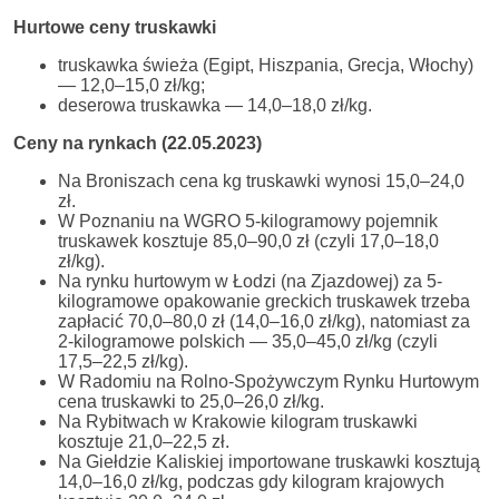
Hurtowe ceny truskawki
truskawka świeża (Egipt, Hiszpania, Grecja, Włochy)
— 12,0–15,0 zł/kg;
deserowa truskawka — 14,0–18,0 zł/kg.
Ceny na rynkach (22.05.2023)
Na Broniszach cena kg truskawki wynosi 15,0–24,0
zł.
W Poznaniu na WGRO 5-kilogramowy pojemnik
truskawek kosztuje 85,0–90,0 zł (czyli 17,0–18,0
zł/kg).
Na rynku hurtowym w Łodzi (na Zjazdowej) za 5-
kilogramowe opakowanie greckich truskawek trzeba
zapłacić 70,0–80,0 zł (14,0–16,0 zł/kg), natomiast za
2-kilogramowe polskich — 35,0–45,0 zł/kg (czyli
17,5–22,5 zł/kg).
W Radomiu na Rolno-Spożywczym Rynku Hurtowym
cena truskawki to 25,0–26,0 zł/kg.
Na Rybitwach w Krakowie kilogram truskawki
kosztuje 21,0–22,5 zł.
Na Giełdzie Kaliskiej importowane truskawki kosztują
14,0–16,0 zł/kg, podczas gdy kilogram krajowych