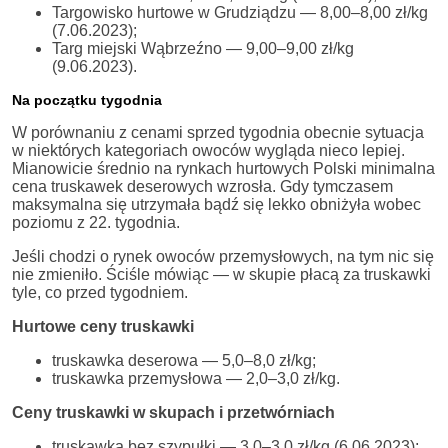
Targowisko hurtowe w Grudziądzu — 8,00–8,00 zł/kg
(7.06.2023);
Targ miejski Wąbrzeźno — 9,00–9,00 zł/kg
(9.06.2023).
Na początku tygodnia
W porównaniu z cenami sprzed tygodnia obecnie sytuacja
w niektórych kategoriach owoców wygląda nieco lepiej.
Mianowicie średnio na rynkach hurtowych Polski minimalna
cena truskawek deserowych wzrosła. Gdy tymczasem
maksymalna się utrzymała bądź się lekko obniżyła wobec
poziomu z 22. tygodnia.
Jeśli chodzi o rynek owoców przemysłowych, na tym nic się
nie zmieniło. Ściśle mówiąc — w skupie płacą za truskawki
tyle, co przed tygodniem.
Hurtowe ceny truskawki
truskawka deserowa — 5,0–8,0 zł/kg;
truskawka przemysłowa — 2,0–3,0 zł/kg.
Ceny truskawki w skupach i przetwórniach
truskawka bez szypułki — 3,0–3,0 zł/kg (6.06.2023);