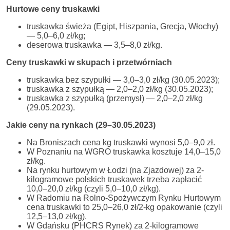
Hurtowe ceny truskawki
truskawka świeża (Egipt, Hiszpania, Grecja, Włochy)
— 5,0–6,0 zł/kg;
deserowa truskawka — 3,5–8,0 zł/kg.
Ceny truskawki w skupach i przetwórniach
truskawka bez szypułki — 3,0–3,0 zł/kg (30.05.2023);
truskawka z szypułką — 2,0–2,0 zł/kg (30.05.2023);
truskawka z szypułką (przemysł) — 2,0–2,0 zł/kg
(29.05.2023).
Jakie ceny na rynkach (29–30.05.2023)
Na Broniszach cena kg truskawki wynosi 5,0–9,0 zł.
W Poznaniu na WGRO truskawka kosztuje 14,0–15,0
zł/kg.
Na rynku hurtowym w Łodzi (na Zjazdowej) za 2-
kilogramowe polskich truskawek trzeba zapłacić
10,0–20,0 zł/kg (czyli 5,0–10,0 zł/kg).
W Radomiu na Rolno-Spożywczym Rynku Hurtowym
cena truskawki to 25,0–26,0 zł/2-kg opakowanie (czyli
12,5–13,0 zł/kg).
W Gdańsku (PHCRS Rynek) za 2-kilogramowe