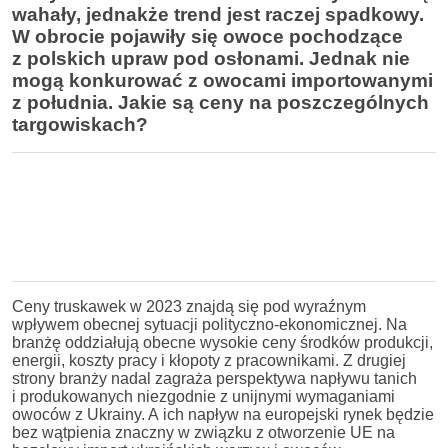
wahały, jednakże trend jest raczej spadkowy.
W obrocie pojawiły się owoce pochodzące
z polskich upraw pod osłonami. Jednak nie
mogą konkurować z owocami importowanymi
z południa. Jakie są ceny na poszczególnych
targowiskach?
Ceny truskawek w 2023 znajdą się pod wyraźnym
wpływem obecnej sytuacji polityczno-ekonomicznej. Na
branżę oddziałują obecne wysokie ceny środków produkcji,
energii, koszty pracy i kłopoty z pracownikami. Z drugiej
strony branży nadal zagraża perspektywa napływu tanich
i produkowanych niezgodnie z unijnymi wymaganiami
owoców z Ukrainy. A ich napływ na europejski rynek będzie
bez wątpienia znaczny w związku z otworzenie UE na