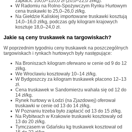
zapłacić 100,0–110,0 zł (20,0–22,0 zł/kg).
W Radomiu na Rolno-Spożywczym Rynku Hurtowym
cena truskawki to 25,0–26,0 zł/kg.
Na Giełdzie Kaliskiej importowane truskawki kosztują
14,0–16,0 zł/kg, podczas gdy kilogram krajowych
kosztuje 18,0–24,0 zł.
Jakie są ceny truskawek na targowiskach?
W poprzednim tygodniu ceny truskawek na poszczególnych
targowiskach i rynkach hurtowych były następujące:
Na Broniszach kilogram oferwano w cenie od 9 do 12
zł/kg.
We Wrocławiu kosztowały 10–14 zł/kg.
W Bydgoszczy za kilogram truskawek płacono 12–13
zł.
Cena truskawek w Sandomierzu wahała się od 12 do
14 zł/kg.
Rynek hurtowy w Łodzi (na Zjazdowej) oferował
truskawki w cenie od 13 do 14 zł/kg.
W Poznaniu trzeba było zapłacić od 13 do 15 zł/kg.
Na Rybitwach w Krakowie truskawki kosztowały od
13 do 20 zł/kg.
Tymczasem w Gdańsku kg truskawek kosztował od