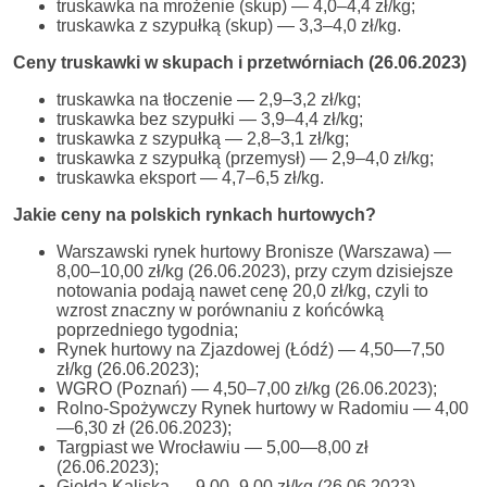
truskawka na mrożenie (skup) — 4,0–4,4 zł/kg;
truskawka z szypułką (skup) — 3,3–4,0 zł/kg.
Ceny truskawki w skupach i przetwórniach (26.06.2023)
truskawka na tłoczenie — 2,9–3,2 zł/kg;
truskawka bez szypułki — 3,9–4,4 zł/kg;
truskawka z szypułką — 2,8–3,1 zł/kg;
truskawka z szypułką (przemysł) — 2,9–4,0 zł/kg;
truskawka eksport — 4,7–6,5 zł/kg.
Jakie ceny na polskich rynkach hurtowych?
Warszawski rynek hurtowy Bronisze (Warszawa) —
8,00–10,00 zł/kg (26.06.2023), przy czym dzisiejsze
notowania podają nawet cenę 20,0 zł/kg, czyli to
wzrost znaczny w porównaniu z końcówką
poprzedniego tygodnia;
Rynek hurtowy na Zjazdowej (Łódź) — 4,50—7,50
zł/kg (26.06.2023);
WGRO (Poznań) — 4,50–7,00 zł/kg (26.06.2023);
Rolno-Spożywczy Rynek hurtowy w Radomiu — 4,00
—6,30 zł (26.06.2023);
Targpiast we Wrocławiu — 5,00—8,00 zł
(26.06.2023);
Giełda Kaliska — 9,00–9,00 zł/kg (26.06.2023).