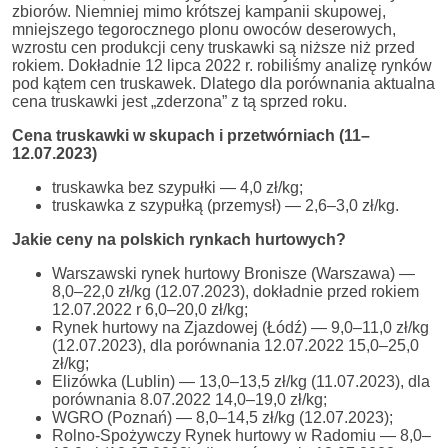
zbiorów. Niemniej mimo krótszej kampanii skupowej,
mniejszego tegorocznego plonu owoców deserowych,
wzrostu cen produkcji ceny truskawki są niższe niż przed
rokiem. Dokładnie 12 lipca 2022 r. robiliśmy analizę rynków
pod kątem cen truskawek. Dlatego dla porównania aktualna
cena truskawki jest „zderzona” z tą sprzed roku.
Cena truskawki w skupach i przetwórniach (11–
12.07.2023)
truskawka bez szypułki — 4,0 zł/kg;
truskawka z szypułką (przemysł) — 2,6–3,0 zł/kg.
Jakie ceny na polskich rynkach hurtowych?
Warszawski rynek hurtowy Bronisze (Warszawa) —
8,0–22,0 zł/kg (12.07.2023), dokładnie przed rokiem
12.07.2022 r 6,0–20,0 zł/kg;
Rynek hurtowy na Zjazdowej (Łódź) — 9,0–11,0 zł/kg
(12.07.2023), dla porównania 12.07.2022 15,0–25,0
zł/kg;
Elizówka (Lublin) — 13,0–13,5 zł/kg (11.07.2023), dla
porównania 8.07.2022 14,0–19,0 zł/kg;
WGRO (Poznań) — 8,0–14,5 zł/kg (12.07.2023);
Rolno-Spożywczy Rynek hurtowy w Radomiu — 8,0–