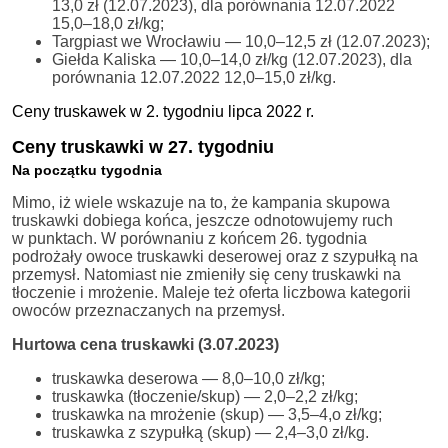
13,0 zł (12.07.2023), dla porównania 12.07.2022
15,0–18,0 zł/kg;
Targpiast we Wrocławiu — 10,0–12,5 zł (12.07.2023);
Giełda Kaliska — 10,0–14,0 zł/kg (12.07.2023), dla
porównania 12.07.2022 12,0–15,0 zł/kg.
Ceny truskawek w 2. tygodniu lipca 2022 r.
Ceny truskawki w 27. tygodniu
Na początku tygodnia
Mimo, iż wiele wskazuje na to, że kampania skupowa
truskawki dobiega końca, jeszcze odnotowujemy ruch
w punktach. W porównaniu z końcem 26. tygodnia
podrożały owoce truskawki deserowej oraz z szypułką na
przemysł. Natomiast nie zmieniły się ceny truskawki na
tłoczenie i mrożenie. Maleje też oferta liczbowa kategorii
owoców przeznaczanych na przemysł.
Hurtowa cena truskawki (3.07.2023)
truskawka deserowa — 8,0–10,0 zł/kg;
truskawka (tłoczenie/skup) — 2,0–2,2 zł/kg;
truskawka na mrożenie (skup) — 3,5–4,o zł/kg;
truskawka z szypułką (skup) — 2,4–3,0 zł/kg.