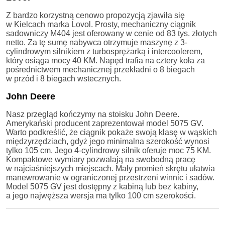
Z bardzo korzystną cenowo propozycją zjawiła się
w Kielcach marka Lovol. Prosty, mechaniczny ciągnik
sadowniczy M404 jest oferowany w cenie od 83 tys. złotych
netto. Za tę sumę nabywca otrzymuje maszynę z 3-
cylindrowym silnikiem z turbosprężarką i intercoolerem,
który osiąga mocy 40 KM. Napęd trafia na cztery koła za
pośrednictwem mechanicznej przekładni o 8 biegach
w przód i 8 biegach wstecznych.
John Deere
Nasz przegląd kończymy na stoisku John Deere.
Amerykański producent zaprezentował model 5075 GV.
Warto podkreślić, że ciągnik pokaże swoją klasę w wąskich
międzyrzędziach, gdyż jego minimalna szerokość wynosi
tylko 105 cm. Jego 4-cylindrowy silnik oferuje moc 75 KM.
Kompaktowe wymiary pozwalają na swobodną pracę
w najciaśniejszych miejscach. Mały promień skrętu ułatwia
manewrowanie w ograniczonej przestrzeni winnic i sadów.
Model 5075 GV jest dostępny z kabiną lub bez kabiny,
a jego najwęższa wersja ma tylko 100 cm szerokości.