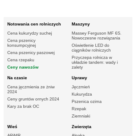
Notowania cen rolniczych
Maszyny
Cena kukurydzy suchej
Massey Ferguson MF 6S.
Nowoczesne rozwiązania
Cena pszenicy
konsumpcyjnej
Oświetlenie LED do
ciągników rolniczych
Cena pszenicy paszowej
Przyczepa rolnicza w
Cena rzepaku
układzie tandem: wady i
Ceny nawozów
zalety
Na czasie
Uprawy
Cena jęczmienia ze żniw
Jęczmień
2024
Kukurydza
Ceny gruntów ornych 2024
Pszenica ozima
Kary za brak OC
Rzepak
Ziemniaki
Wieś
Zwierzęta
ARiMR
Alpaka