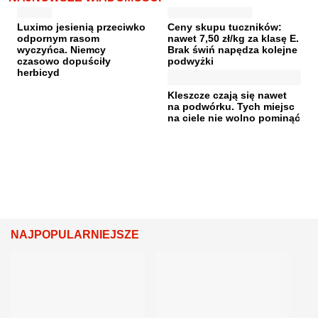
Luximo jesienią przeciwko
Ceny skupu tuczników:
odpornym rasom
nawet 7,50 zł/kg za klasę E.
wyczyńca. Niemcy
Brak świń napędza kolejne
czasowo dopuściły
podwyżki
herbicyd
Kleszcze czają się nawet
na podwórku. Tych miejsc
na ciele nie wolno pominąć
NAJPOPULARNIEJSZE