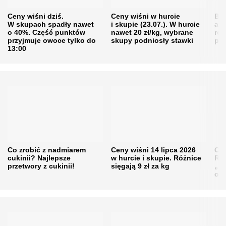
Ceny wiśni dziś.
Ceny wiśni w hurcie
Będ
W skupach spadły nawet
i skupie (23.07.). W hurcie
agr
o 40%. Część punktów
nawet 20 zł/kg, wybrane
rol
przyjmuje owoce tylko do
skupy podniosły stawki
pr
13:00
Co zrobić z nadmiarem
Ceny wiśni 14 lipca 2026
Cen
cukinii? Najlepsze
w hurcie i skupie. Różnice
Rol
przetwory z cukinii!
sięgają 9 zł za kg
„pe
obn