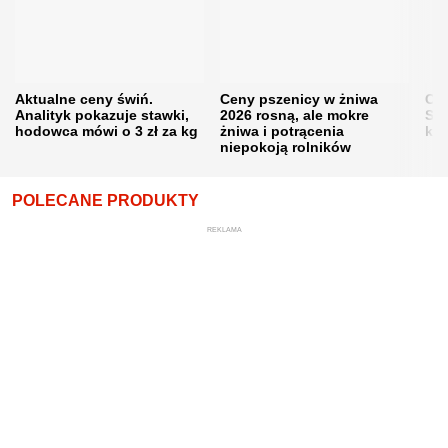
Aktualne ceny świń.
Ceny pszenicy w żniwa
Ce
Analityk pokazuje stawki,
2026 rosną, ale mokre
Sku
hodowca mówi o 3 zł za kg
żniwa i potrącenia
kon
niepokoją rolników
POLECANE PRODUKTY
REKLAMA