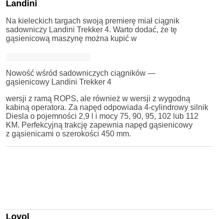
Landini
Na kieleckich targach swoją premierę miał ciągnik
sadowniczy Landini Trekker 4. Warto dodać, że tę
gąsienicową maszynę można kupić w
Nowość wśród sadowniczych ciągników —
gąsienicowy Landini Trekker 4
wersji z ramą ROPS, ale również w wersji z wygodną
kabiną operatora. Za napęd odpowiada 4-cylindrowy silnik
Diesla o pojemności 2,9 l i mocy 75, 90, 95, 102 lub 112
KM. Perfekcyjną trakcję zapewnia napęd gąsienicowy
z gąsienicami o szerokości 450 mm.
Lovol