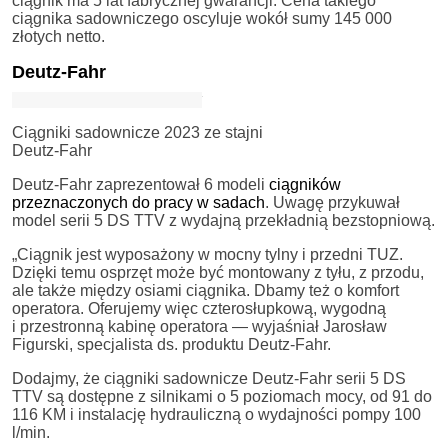
ciągnik ma 5 lat fabrycznej gwarancji. Cena takiego
ciągnika sadowniczego oscyluje wokół sumy 145 000
złotych netto.
Deutz-Fahr
Ciągniki sadownicze 2023 ze stajni
Deutz-Fahr
Deutz-Fahr zaprezentował 6 modeli
ciągników
przeznaczonych do pracy w sadach
. Uwagę przykuwał
model serii 5 DS TTV z wydajną przekładnią bezstopniową.
„Ciągnik jest wyposażony w mocny tylny i przedni TUZ.
Dzięki temu osprzęt może być montowany z tyłu, z przodu,
ale także między osiami ciągnika. Dbamy też o komfort
operatora. Oferujemy więc czterosłupkową, wygodną
i przestronną kabinę operatora — wyjaśniał Jarosław
Figurski, specjalista ds. produktu Deutz-Fahr.
Dodajmy, że ciągniki sadownicze Deutz-Fahr serii 5 DS
TTV są dostępne z silnikami o 5 poziomach mocy, od 91 do
116 KM i instalację hydrauliczną o wydajności pompy 100
l/min.