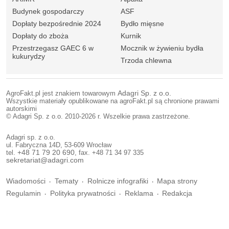
Budynek gospodarczy
ASF
Dopłaty bezpośrednie 2024
Bydło mięsne
Dopłaty do zboża
Kurnik
Przestrzegasz GAEC 6 w
Mocznik w żywieniu bydła
kukurydzy
Trzoda chlewna
AgroFakt.pl jest znakiem towarowym
Adagri Sp. z o.o.
Wszystkie materiały opublikowane na agroFakt.pl są chronione prawami
autorskimi
© Adagri Sp. z o.o. 2010-2026 r. Wszelkie prawa zastrzeżone.
Adagri sp. z o.o.
ul. Fabryczna 14D, 53-609 Wrocław
tel.
+48 71 79 20 690
, fax. +48 71 34 97 335
sekretariat@adagri.com
Wiadomości
Tematy
Rolnicze infografiki
Mapa strony
Regulamin
Polityka prywatności
Reklama
Redakcja