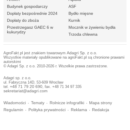
Budynek gospodarczy
ASF
Dopłaty bezpośrednie 2024
Bydło mięsne
Dopłaty do zboża
Kurnik
Przestrzegasz GAEC 6 w
Mocznik w żywieniu bydła
kukurydzy
Trzoda chlewna
AgroFakt.pl jest znakiem towarowym
Adagri Sp. z o.o.
Wszystkie materiały opublikowane na agroFakt.pl są chronione prawami
autorskimi
© Adagri Sp. z o.o. 2010-2026 r. Wszelkie prawa zastrzeżone.
Adagri sp. z o.o.
ul. Fabryczna 14D, 53-609 Wrocław
tel.
+48 71 79 20 690
, fax. +48 71 34 97 335
sekretariat@adagri.com
Wiadomości
Tematy
Rolnicze infografiki
Mapa strony
Regulamin
Polityka prywatności
Reklama
Redakcja