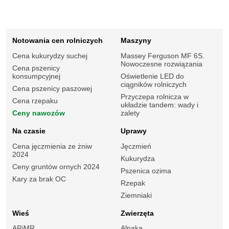
Notowania cen rolniczych
Maszyny
Cena kukurydzy suchej
Massey Ferguson MF 6S.
Nowoczesne rozwiązania
Cena pszenicy
konsumpcyjnej
Oświetlenie LED do
ciągników rolniczych
Cena pszenicy paszowej
Przyczepa rolnicza w
Cena rzepaku
układzie tandem: wady i
Ceny nawozów
zalety
Na czasie
Uprawy
Cena jęczmienia ze żniw
Jęczmień
2024
Kukurydza
Ceny gruntów ornych 2024
Pszenica ozima
Kary za brak OC
Rzepak
Ziemniaki
Wieś
Zwierzęta
ARiMR
Alpaka