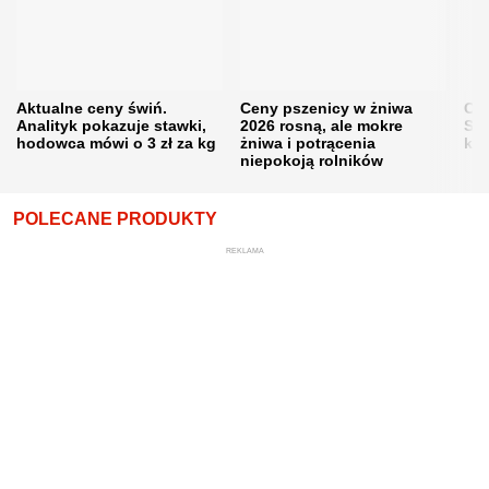
Aktualne ceny świń.
Ceny pszenicy w żniwa
Ce
Analityk pokazuje stawki,
2026 rosną, ale mokre
Sku
hodowca mówi o 3 zł za kg
żniwa i potrącenia
kon
niepokoją rolników
POLECANE PRODUKTY
REKLAMA