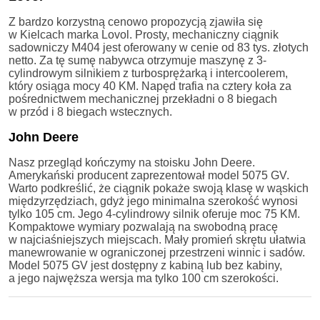
Z bardzo korzystną cenowo propozycją zjawiła się
w Kielcach marka Lovol. Prosty, mechaniczny ciągnik
sadowniczy M404 jest oferowany w cenie od 83 tys. złotych
netto. Za tę sumę nabywca otrzymuje maszynę z 3-
cylindrowym silnikiem z turbosprężarką i intercoolerem,
który osiąga mocy 40 KM. Napęd trafia na cztery koła za
pośrednictwem mechanicznej przekładni o 8 biegach
w przód i 8 biegach wstecznych.
John Deere
Nasz przegląd kończymy na stoisku John Deere.
Amerykański producent zaprezentował model 5075 GV.
Warto podkreślić, że ciągnik pokaże swoją klasę w wąskich
międzyrzędziach, gdyż jego minimalna szerokość wynosi
tylko 105 cm. Jego 4-cylindrowy silnik oferuje moc 75 KM.
Kompaktowe wymiary pozwalają na swobodną pracę
w najciaśniejszych miejscach. Mały promień skrętu ułatwia
manewrowanie w ograniczonej przestrzeni winnic i sadów.
Model 5075 GV jest dostępny z kabiną lub bez kabiny,
a jego najwęższa wersja ma tylko 100 cm szerokości.