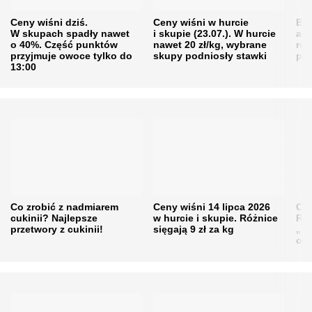
Ceny wiśni dziś.
Ceny wiśni w hurcie
Będ
W skupach spadły nawet
i skupie (23.07.). W hurcie
agr
o 40%. Część punktów
nawet 20 zł/kg, wybrane
rol
przyjmuje owoce tylko do
skupy podniosły stawki
pr
13:00
Co zrobić z nadmiarem
Ceny wiśni 14 lipca 2026
Cen
cukinii? Najlepsze
w hurcie i skupie. Różnice
Rol
przetwory z cukinii!
sięgają 9 zł za kg
„pe
obn