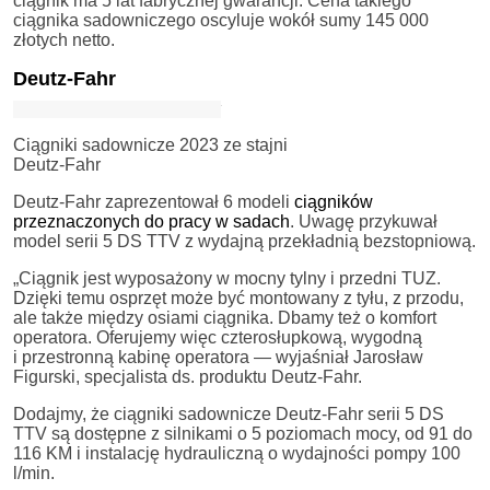
ciągnik ma 5 lat fabrycznej gwarancji. Cena takiego
ciągnika sadowniczego oscyluje wokół sumy 145 000
złotych netto.
Deutz-Fahr
Ciągniki sadownicze 2023 ze stajni
Deutz-Fahr
Deutz-Fahr zaprezentował 6 modeli
ciągników
przeznaczonych do pracy w sadach
. Uwagę przykuwał
model serii 5 DS TTV z wydajną przekładnią bezstopniową.
„Ciągnik jest wyposażony w mocny tylny i przedni TUZ.
Dzięki temu osprzęt może być montowany z tyłu, z przodu,
ale także między osiami ciągnika. Dbamy też o komfort
operatora. Oferujemy więc czterosłupkową, wygodną
i przestronną kabinę operatora — wyjaśniał Jarosław
Figurski, specjalista ds. produktu Deutz-Fahr.
Dodajmy, że ciągniki sadownicze Deutz-Fahr serii 5 DS
TTV są dostępne z silnikami o 5 poziomach mocy, od 91 do
116 KM i instalację hydrauliczną o wydajności pompy 100
l/min.