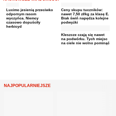
Luximo jesienią przeciwko
Ceny skupu tuczników:
odpornym rasom
nawet 7,50 zł/kg za klasę E.
wyczyńca. Niemcy
Brak świń napędza kolejne
czasowo dopuściły
podwyżki
herbicyd
Kleszcze czają się nawet
na podwórku. Tych miejsc
na ciele nie wolno pominąć
NAJPOPULARNIEJSZE