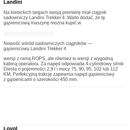
Landini
Na kieleckich targach swoją premierę miał ciągnik
sadowniczy Landini Trekker 4. Warto dodać, że tę
gąsienicową maszynę można kupić w
Nowość wśród sadowniczych ciągników —
gąsienicowy Landini Trekker 4
wersji z ramą ROPS, ale również w wersji z wygodną
kabiną operatora. Za napęd odpowiada 4-cylindrowy silnik
Diesla o pojemności 2,9 l i mocy 75, 90, 95, 102 lub 112
KM. Perfekcyjną trakcję zapewnia napęd gąsienicowy
z gąsienicami o szerokości 450 mm.
Lovol