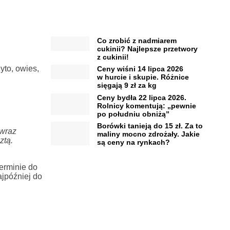
Co zrobić z nadmiarem
cukinii? Najlepsze przetwory
z cukinii!
yto, owies,
Ceny wiśni 14 lipca 2026
w hurcie i skupie. Różnice
sięgają 9 zł za kg
Ceny bydła 22 lipca 2026.
Rolnicy komentują: „pewnie
po południu obniżą”
Borówki tanieją do 15 zł. Za to
wraz
maliny mocno zdrożały. Jakie
ztą.
są ceny na rynkach?
erminie do
ajpóźniej do