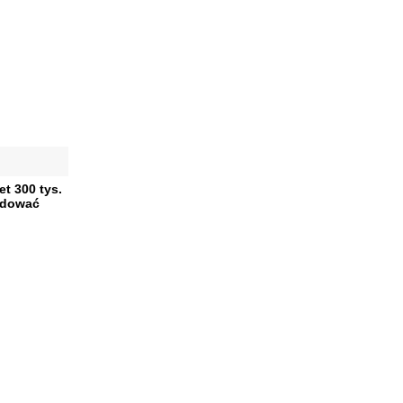
t 300 tys.
ydować