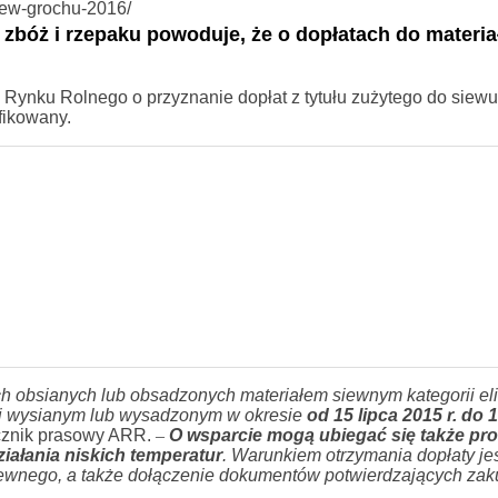
siew-grochu-2016/
 zbóż i rzepaku powoduje, że o dopłatach do materia
 Rynku Rolnego o przyznanie dopłat z tytułu zużytego do siewu
fikowany.
h obsianych lub obsadzonych materiałem siewnym kategorii eli
 i wysianym lub wysadzonym w okresie
od 15 lipca 2015 r. do 
ecznik prasowy ARR.
–
O wsparcie mogą ubiegać się także pr
ziałania niskich temperatur
. Warunkiem otrzymania dopłaty je
siewnego, a także dołączenie dokumentów potwierdzających zak