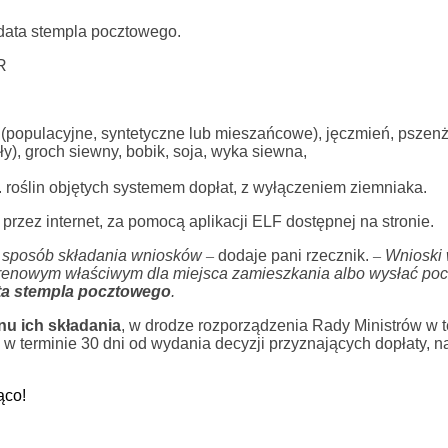
data stempla pocztowego.
R
 (populacyjne, syntetyczne lub mieszańcowe), jęczmień, pszenż
ały), groch siewny, bobik, soja, wyka siewna,
roślin objętych systemem dopłat, z wyłączeniem ziemniaka.
rzez internet, za pomocą aplikacji ELF dostępnej na stronie.
ny sposób składania wniosków
–
dodaje pani rzecznik.
–
Wnioski 
renowym właściwym dla miejsca zamieszkania albo wysłać poc
ta stempla pocztowego
.
nu ich składania
, w drodze rozporządzenia Rady Ministrów w t
w terminie 30 dni od wydania decyzji przyznających dopłaty, n
ąco!