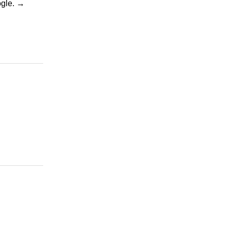
gle.
→