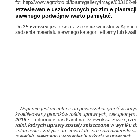
fot. http://www.agrofoto.pl/forum/gallery/image/633182-
Przesiewanie uszkodzonych po zimie plantacji
siewnego podwójnie warto pamiętać.
Do
25 czerwca
jest czas na złożenie wniosku w Agencji
sadzenia materiału siewnego kategorii elitarny lub kwali
–
Wsparcie jest udzielane do powierzchni gruntów ornyc
kwalifikowany gatunków roślin uprawnych, zakupionym
2016 r.
–
informuje nas Karolina Dziewulska-Siwek, rz
rolni, których uprawy zostały zniszczone w wyniku d
zakupienie i zużycie do siewu lub sadzenia materiału 
materiału siewnego i wystąpienie szkody w uprawach.