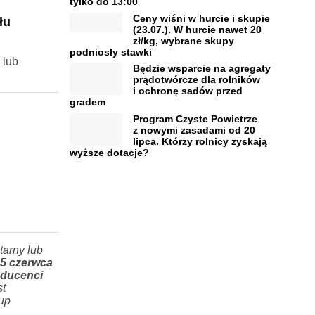
tylko do 13:00
Ceny wiśni w hurcie i skupie
łu
(23.07.). W hurcie nawet 20
zł/kg, wybrane skupy
podniosły stawki
 lub
Będzie wsparcie na agregaty
prądotwórcze dla rolników
i ochronę sadów przed
gradem
Program Czyste Powietrze
z nowymi zasadami od 20
lipca. Którzy rolnicy zyskają
wyższe dotacje?
tarny lub
15 czerwca
oducenci
st
up