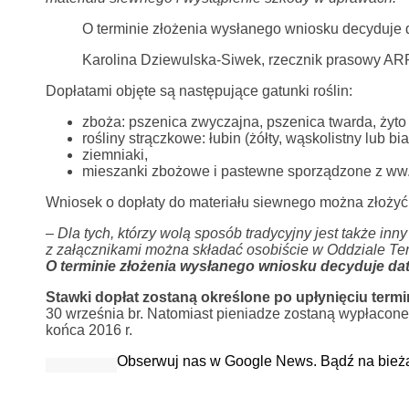
O terminie złożenia wysłanego wniosku decyduje 
Karolina Dziewulska-Siwek, rzecznik prasowy AR
Dopłatami objęte są następujące gatunki roślin:
zboża: pszenica zwyczajna, pszenica twarda, żyto
rośliny strączkowe: łubin (żółty, wąskolistny lub bi
ziemniaki,
mieszanki zbożowe i pastewne sporządzone z ww. 
Wniosek o dopłaty do materiału siewnego można złożyć p
–
Dla tych, którzy wolą sposób tradycyjny jest także in
z załącznikami można składać osobiście w Oddziale Te
O terminie złożenia wysłanego wniosku decyduje da
Stawki dopłat zostaną określone po upłynięciu termi
30 września br. Natomiast pieniadze zostaną wypłacone 
końca 2016 r.
Obserwuj nas w Google News. Bądź na bież