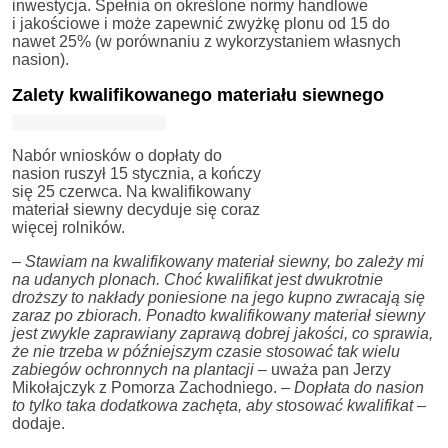
inwestycja. Spełnia on określone normy handlowe
i jakościowe i może zapewnić zwyżkę plonu od 15 do
nawet 25% (w porównaniu z wykorzystaniem własnych
nasion).
Zalety kwalifikowanego materiału siewnego
Nabór wniosków o dopłaty do
nasion ruszył 15 stycznia, a kończy
się 25 czerwca. Na kwalifikowany
materiał siewny decyduje się coraz
więcej rolników.
–
Stawiam na kwalifikowany materiał siewny, bo zależy mi
na udanych plonach. Choć kwalifikat jest dwukrotnie
droższy to nakłady poniesione na jego kupno zwracają się
zaraz po zbiorach. Ponadto kwalifikowany materiał siewny
jest zwykle zaprawiany zaprawą dobrej jakości, co sprawia,
że nie trzeba w późniejszym czasie stosować tak wielu
zabiegów ochronnych na plantacji
– uważa pan Jerzy
Mikołajczyk z Pomorza Zachodniego. –
Dopłata do nasion
to tylko taka dodatkowa zachęta, aby stosować kwalifikat
–
dodaje.