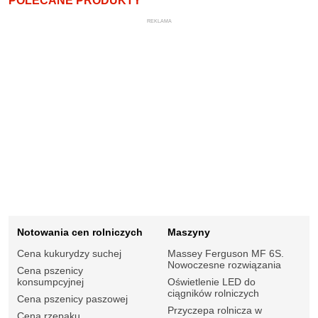
POLECANE PRODUKTY
REKLAMA
Notowania cen rolniczych
Maszyny
Cena kukurydzy suchej
Massey Ferguson MF 6S.
Nowoczesne rozwiązania
Cena pszenicy
konsumpcyjnej
Oświetlenie LED do
ciągników rolniczych
Cena pszenicy paszowej
Przyczepa rolnicza w
Cena rzepaku