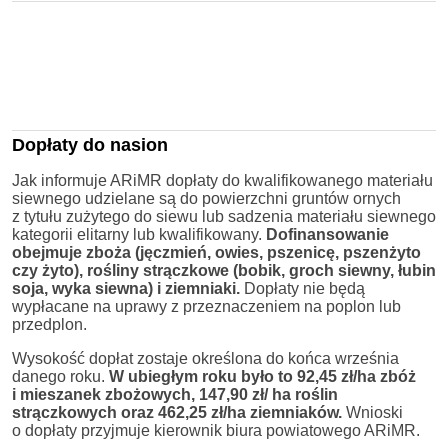
Dopłaty do nasion
Jak informuje ARiMR dopłaty do kwalifikowanego materiału
siewnego udzielane są do powierzchni gruntów ornych
z tytułu zużytego do siewu lub sadzenia materiału siewnego
kategorii elitarny lub kwalifikowany.
Dofinansowanie
obejmuje zboża (jęczmień, owies, pszenicę, pszenżyto
czy żyto), rośliny strączkowe (bobik, groch siewny, łubin
soja, wyka siewna) i ziemniaki.
Dopłaty nie będą
wypłacane na uprawy z przeznaczeniem na poplon lub
przedplon.
Wysokość dopłat zostaje określona do końca września
danego roku.
W ubiegłym roku było to 92,45 zł/ha zbóż
i mieszanek zbożowych, 147,90 zł/ ha roślin
strączkowych oraz 462,25 zł/ha ziemniaków.
Wnioski
o dopłaty przyjmuje kierownik biura powiatowego ARiMR.