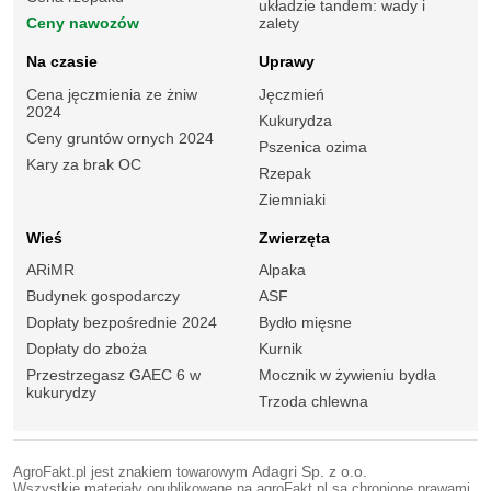
układzie tandem: wady i
Ceny nawozów
zalety
Na czasie
Uprawy
Cena jęczmienia ze żniw
Jęczmień
2024
Kukurydza
Ceny gruntów ornych 2024
Pszenica ozima
Kary za brak OC
Rzepak
Ziemniaki
Wieś
Zwierzęta
ARiMR
Alpaka
Budynek gospodarczy
ASF
Dopłaty bezpośrednie 2024
Bydło mięsne
Dopłaty do zboża
Kurnik
Przestrzegasz GAEC 6 w
Mocznik w żywieniu bydła
kukurydzy
Trzoda chlewna
AgroFakt.pl jest znakiem towarowym
Adagri Sp. z o.o.
Wszystkie materiały opublikowane na agroFakt.pl są chronione prawami