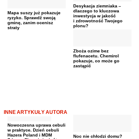
Desykacja ziemniaka –
dlaczego to kluczowa
Mapa suszy już pokazuje
inwestycja w jakość
ryzyko. Sprawdź swoją
i zdrowotność Twojego
gminę, zanim ocenisz
plonu?
straty
Zboża ozime bez
flufenacetu. Chemirol
pokazuje, co może go
zastąpić
INNE ARTYKUŁY AUTORA
Nowoczesna uprawa cebuli
w praktyce. Dzień cebuli
Hazera Poland i MDM
Noc nie chłodzi domu?