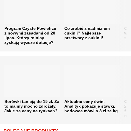
Program Czyste Powietrze
Co zrobić z nadmiarem
Cen
z nowymi zasadami od 20
cukinii? Najlepsze
w h
lipca. Którzy rolnicy
przetwory z cukinii!
się
zyskają wyższe dotacje?
Borówki tanieją do 15 zł. Za
Aktualne ceny świń.
Cen
to maliny mocno zdrożały.
Analityk pokazuje stawki,
202
Jakie są ceny na rynkach?
hodowca mówi o 3 zł za kg
żni
nie