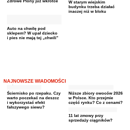
Zdrowe Plony już wkrótce
W starym wiejskim
budynku trzeba działać
inaczej niż w bloku
Auto na chwilę pod
sklepem? W upał dziecko
i pies nie mają tej „chwili”
NAJNOWSZE WIADOMOŚCI
Ściernisko po rzepaku. Czy
Niższe zbiory owoców 2026
warto poczekać na deszcz
w Polsce. Kto przejmie
i wykorzystać efekt
część rynku? Co z cenami?
fałszywego siewu?
11 lat zmowy przy
sprzedaży ciągników?