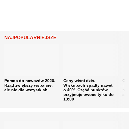
NAJPOPULARNIEJSZE
Pomoc do nawozów 2026.
Ceny wiśni dziś.
Cen
Rząd zwiększy wsparcie,
W skupach spadły nawet
i s
ale nie dla wszystkich
o 40%. Część punktów
naw
przyjmuje owoce tylko do
sku
13:00