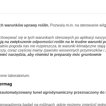
ch warunków uprawy roślin.
Pozwala m.in. na sterowanie wilg
achowywać się w tych warunkach stresowych po aplikacji naszy
ją na zwiększenie odporności roślin na te trudne warunki
atnio pogoda nas nie rozpieszcza, te warunki klimatyczne stają 
suszy, coraz częściej mamy zjawisko wiosennych przymrozków i
eć narzędzia, aby również te preparaty móc gruntownie
esne laboratorium.
termag
z zautomatyzowany tunel agrodynamiczny przeznaczony do
 prowadzenia badań na roślinach, gdzie możemy zmieścić jedn