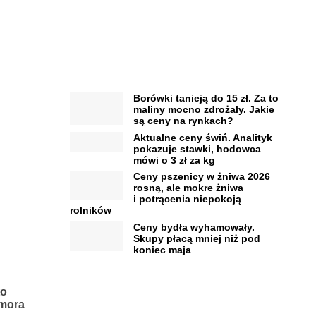
Borówki tanieją do 15 zł. Za to
maliny mocno zdrożały. Jakie
są ceny na rynkach?
Aktualne ceny świń. Analityk
pokazuje stawki, hodowca
mówi o 3 zł za kg
Ceny pszenicy w żniwa 2026
rosną, ale mokre żniwa
i potrącenia niepokoją
rolników
Ceny bydła wyhamowały.
Skupy płacą mniej niż pod
koniec maja
to
omora