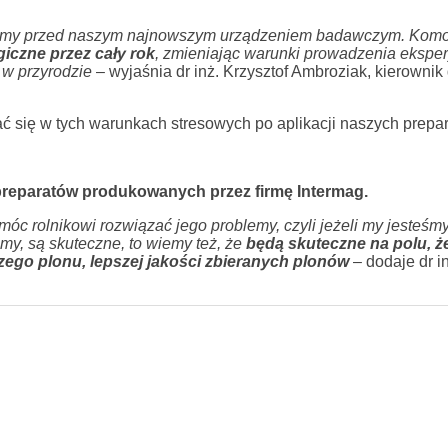
 stoimy przed naszym najnowszym urządzeniem badawczym. Kom
iczne przez cały rok
, zmieniając warunki prowadzenia eksp
 w przyrodzie
– wyjaśnia dr inż. Krzysztof Ambroziak, kierownik 
ć się w tych warunkach stresowych po aplikacji naszych prepa
reparatów produkowanych przez firmę Intermag.
móc rolnikowi rozwiązać jego problemy, czyli jeżeli my jesteśm
emy, są skuteczne, to wiemy też, że
będą skuteczne na polu, że
zego plonu, lepszej jakości zbieranych plonów
– dodaje dr in