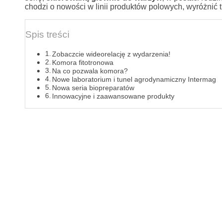
chodzi o nowości w linii produktów polowych, wyróżnić tr
Spis treści
Zobaczcie wideorelację z wydarzenia!
Komora fitotronowa
Na co pozwala komora?
Nowe laboratorium i tunel agrodynamiczny Intermag
Nowa seria biopreparatów
Innowacyjne i zaawansowane produkty