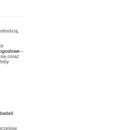
otnością,
ch
 pogodowe
–
się coraz
 żeby
 badań
ocześnie