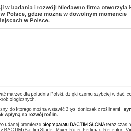
cji w badania i rozwój! Niedawno firma otworzyła
ch w Polsce, gdzie można w dowolnym momencie
iejscach w Polsce.
ć marzec dla południa Polski, dzięki czemu szybciej widać, co
krobiologicznych.
zny, do którego można wstawić 3 tys. doniczek z roślinami i
sy
k wpłyną na rozwój roślin.
 Po udanej premierze
biopreparatu BACTIM SŁOMA
teraz czas n
ny BACTIM (Bactim Starter, Mixer, Ruter, Fertimax, Receptor i Vig