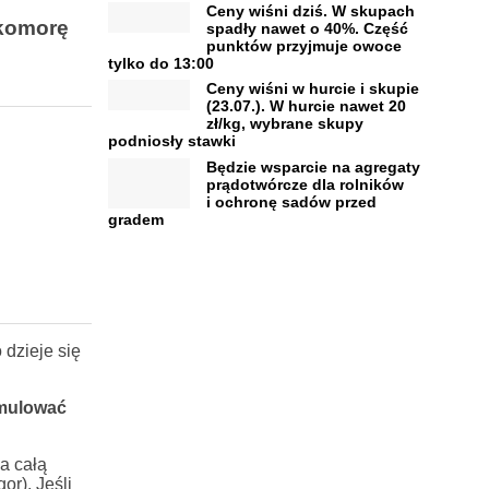
Ceny wiśni dziś. W skupach
 komorę
spadły nawet o 40%. Część
punktów przyjmuje owoce
tylko do 13:00
Ceny wiśni w hurcie i skupie
(23.07.). W hurcie nawet 20
zł/kg, wybrane skupy
podniosły stawki
Będzie wsparcie na agregaty
prądotwórcze dla rolników
i ochronę sadów przed
gradem
 dzieje się
mulować
a całą
or). Jeśli