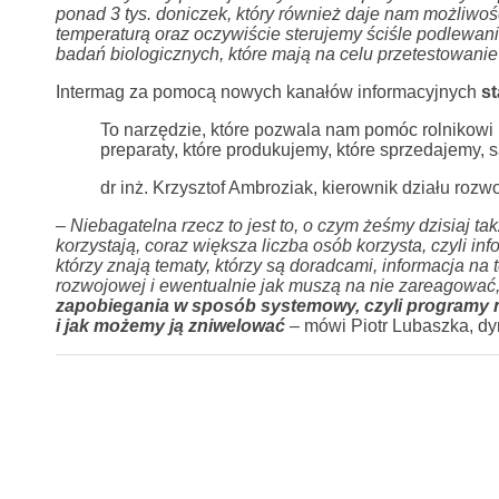
ponad 3 tys. doniczek, który również daje nam możliwo
temperaturą oraz oczywiście sterujemy ściśle podlewani
badań biologicznych, które mają na celu przetestowan
Intermag za pomocą nowych kanałów informacyjnych
st
To narzędzie, które pozwala nam pomóc rolnikowi r
preparaty, które produkujemy, które sprzedajemy, 
dr inż. Krzysztof Ambroziak, kierownik działu rozw
–
Niebagatelna rzecz to jest to, o czym żeśmy dzisiaj tak
korzystają, coraz większa liczba osób korzysta, czyli in
którzy znają tematy, którzy są doradcami, informacja na
rozwojowej i ewentualnie jak muszą na nie zareagować, a
zapobiegania w sposób systemowy, czyli programy naw
i jak możemy ją zniwelować
– mówi Piotr Lubaszka, dy