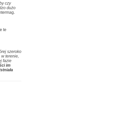
by czy
rdzo dużo
ntermag.
e te
tórej szeroko
 w terenie,
j fazie
ści im
stniała