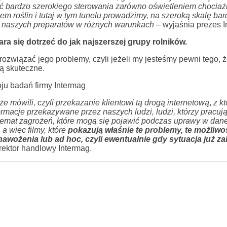
ść bardzo szerokiego sterowania zarówno oświetleniem chociaż
em roślin i tutaj w tym tunelu prowadzimy, na szeroką skalę ba
ie naszych preparatów w różnych warunkach
– wyjaśnia prezes I
ara się dotrzeć do jak najszerszej grupy rolników.
ozwiązać jego problemy, czyli jeżeli my jesteśmy pewni tego, ż
są skuteczne.
oju badań firmy Intermag
że mówili, czyli przekazanie klientowi tą drogą internetową
,
z k
formacje przekazywane przez naszych ludzi, ludzi, którzy pracują
 temat zagrożeń, które mogą się pojawić podczas uprawy w dane
 więc filmy, które
pokazują właśnie te problemy, te możliwo
ożenia lub ad hoc, czyli ewentualnie gdy sytuacja już zai
rektor handlowy Intermag.