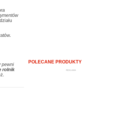
ora
erymentów
działu
ratów.
POLECANE PRODUKTY
y pewni
 rolnik
REKLAMA
ż.