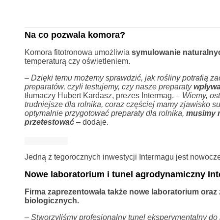
Na co pozwala komora?
Komora fitotronowa umożliwia
symulowanie naturalny
temperaturą czy oświetleniem.
–
Dzięki temu możemy sprawdzić, jak rośliny potrafią z
preparatów, czyli testujemy, czy nasze preparaty
wpływa
tłumaczy Hubert Kardasz, prezes Intermag. –
Wiemy, ost
trudniejsze dla rolnika, coraz częściej mamy zjawisko 
optymalnie przygotować preparaty dla rolnika,
musimy mi
przetestować
– dodaje.
Jedną z tegorocznych inwestycji Intermagu jest nowocz
Nowe laboratorium i tunel agrodynamiczny In
Firma zaprezentowała także nowe laboratorium ora
biologicznych.
–
Stworzyliśmy profesjonalny tunel eksperymentalny do