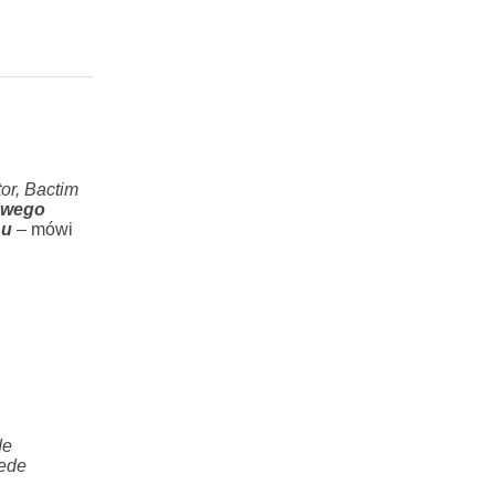
or, Bactim
owego
nu
– mówi
de
zede