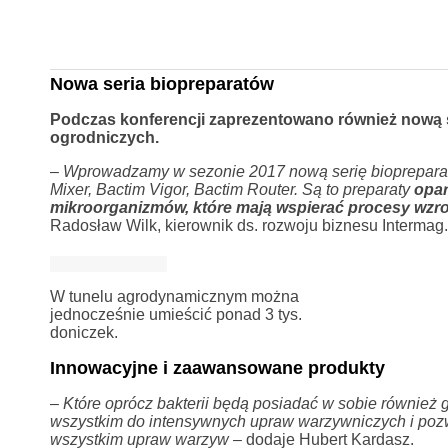
Nowa seria biopreparatów
Podczas konferencji zaprezentowano również nową 
ogrodniczych.
–
Wprowadzamy w sezonie 2017 nową serię biopreparató
Mixer, Bactim Vigor, Bactim Router. Są to preparaty
opar
mikroorganizmów, które mają wspierać procesy wzrost
Radosław Wilk, kierownik ds. rozwoju biznesu Intermag.
W tunelu agrodynamicznym można
jednocześnie umieścić ponad 3 tys.
doniczek.
Innowacyjne i zaawansowane produkty
–
Które oprócz bakterii będą posiadać w sobie również
wszystkim do intensywnych upraw warzywniczych i pozw
wszystkim upraw warzyw
– dodaje Hubert Kardasz.