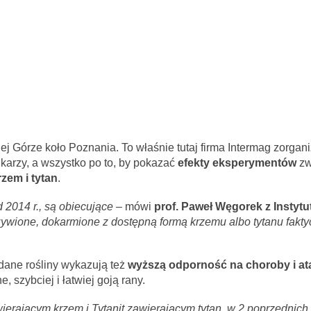
j Górze koło Poznania. To właśnie tutaj firma Intermag zorgan
ikarzy, a wszystko po to, by pokazać
efekty eksperymentów
zw
rzem i tytan
.
2014 r., są obiecujące –
mówi
prof. Paweł Węgorek z Instyt
ywione, dokarmione z dostępną formą krzemu albo tytanu fakty
adane rośliny wykazują też
wyższą odporność na choroby i at
, szybciej i łatwiej goją rany.
awierającym krzem i Tytanit zawierającym tytan, w 2 poprzednich