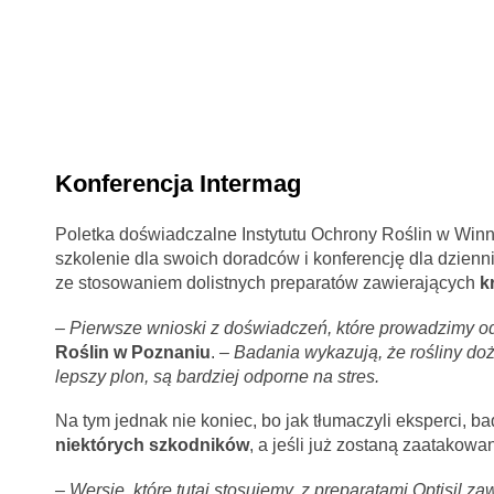
Konferencja Intermag
Poletka doświadczalne Instytutu Ochrony Roślin w Winne
szkolenie dla swoich doradców i konferencję dla dzienn
ze stosowaniem dolistnych preparatów zawierających
k
– Pierwsze wnioski z doświadczeń, które prowadzimy od 
Roślin w Poznaniu
.
–
Badania wykazują, że rośliny doż
lepszy plon, są bardziej odporne na stres.
Na tym jednak nie koniec, bo jak tłumaczyli eksperci, b
niektórych szkodników
, a jeśli już zostaną zaatakowane
–
Wersje, które tutaj stosujemy, z preparatami Optisil z