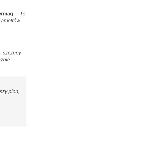
termag
.
–
To
arametrów
c, szczepy
cznie –
szy plon,