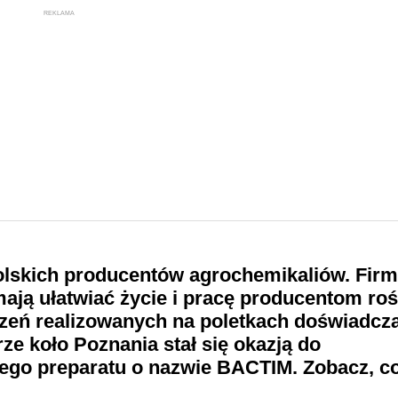
REKLAMA
olskich producentów agrochemikaliów. Firma
ają ułatwiać życie i pracę producentom roś
zeń realizowanych na poletkach doświadcz
ze koło Poznania stał się okazją do
go preparatu o nazwie BACTIM. Zobacz, co