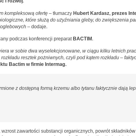
ć i rozwój
.
m kompleksową ofertę –
tłumaczy
Hubert Kardasz, prezes In
obiologiczne, które służą do użyźniania gleby, do zwiększenia p
 doglebowych –
dodaje.
any podczas konferencji preparat
BACTIM
.
awiera w sobie dwa wyselekcjonowane, w ciągu kilku letnich pra
 rozkładu resztek pożniwnych, czyli pod kątem rozkładu – fakty
ktu Bactim w firmie Intermag.
mione z dostępną formą krzemu albo tytanu faktycznie dają lep
 wzrost zawartości substancji organicznych, powrót składników