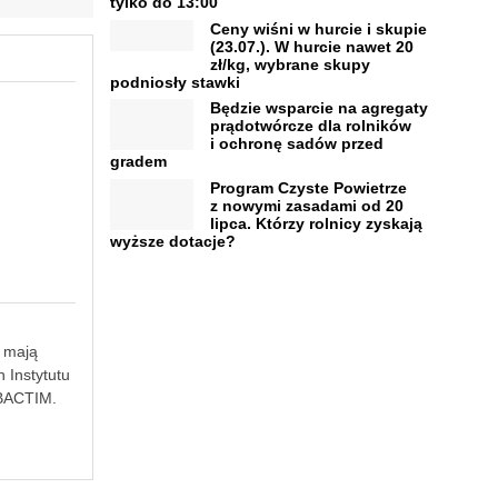
tylko do 13:00
Ceny wiśni w hurcie i skupie
(23.07.). W hurcie nawet 20
zł/kg, wybrane skupy
podniosły stawki
Będzie wsparcie na agregaty
prądotwórcze dla rolników
i ochronę sadów przed
gradem
Program Czyste Powietrze
z nowymi zasadami od 20
lipca. Którzy rolnicy zyskają
wyższe dotacje?
e mają
 Instytutu
 BACTIM.