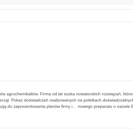
tów agrochemikaliów. Firma od lat szuka nowatorskich rozwiązań, któr
ierząt. Pokaz doświadczeń realizowanych na poletkach doświadczalnych
kazją do zaprezentowania planów firmy i… nowego preparatu o nazwie