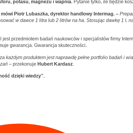
sforu, potasu, magnezu i wapnia
. Pytanie tylko, ile będzie ko
mówi Piotr Lubaszka, dyrektor handlowy Intermag.
–
Prepar
sować w dawce 1 litra lub 2 litrów na ha. Stosując dawkę 1 l, n
 jest przedmiotem badań naukowców i specjalistów firmy Inte
jmuje gwarancja. Gwarancja skuteczności.
 za każdym produktem jest naprawdę pełne portfolio badań i w
ązań –
przekonuje
Hubert Kardasz
.
ność dzięki wiedzy”.