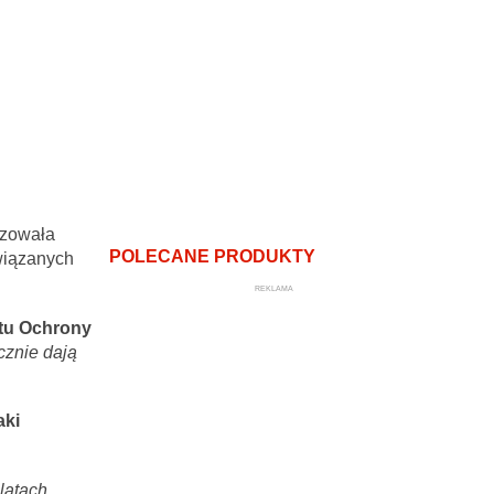
izowała
POLECANE PRODUKTY
iązanych
REKLAMA
utu Ochrony
cznie dają
aki
 latach