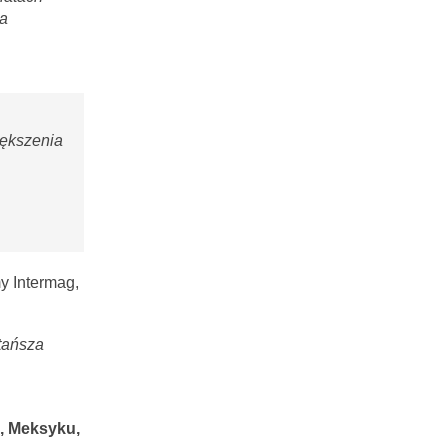
na
iększenia
my Intermag,
 tańsza
i, Meksyku,