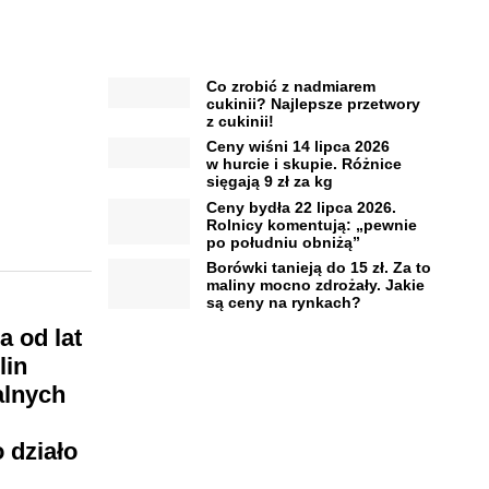
Co zrobić z nadmiarem
cukinii? Najlepsze przetwory
z cukinii!
Ceny wiśni 14 lipca 2026
w hurcie i skupie. Różnice
sięgają 9 zł za kg
Ceny bydła 22 lipca 2026.
Rolnicy komentują: „pewnie
po południu obniżą”
Borówki tanieją do 15 zł. Za to
maliny mocno zdrożały. Jakie
są ceny na rynkach?
 od lat
lin
alnych
 działo