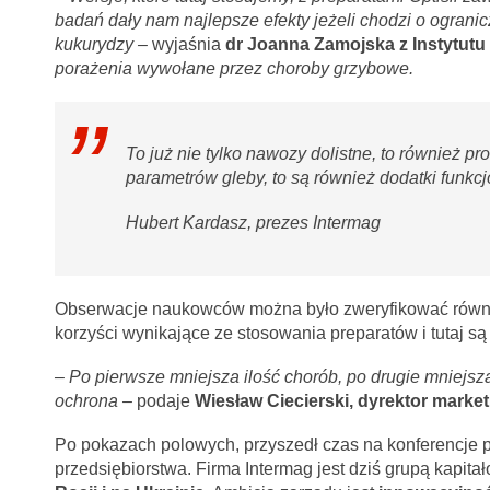
badań dały nam najlepsze efekty jeżeli chodzi o ograni
kukurydzy –
wyjaśnia
dr Joanna Zamojska z Instytut
porażenia wywołane przez choroby grzybowe.
To już nie tylko nawozy dolistne, to również p
parametrów gleby, to są również dodatki fun
Hubert Kardasz, prezes Intermag
Obserwacje naukowców można było zweryfikować równi
korzyści wynikające ze stosowania preparatów i tutaj są
–
Po pierwsze mniejsza ilość chorób, po drugie mniejsza 
ochrona –
podaje
Wiesław Ciecierski, dyrektor market
Po pokazach polowych, przyszedł czas na konferencje 
przedsiębiorstwa. Firma Intermag jest dziś grupą kapit