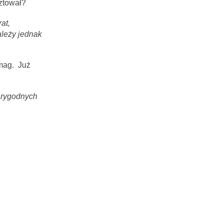
sztował?
at,
ależy jednak
rmag. Już
iarygodnych