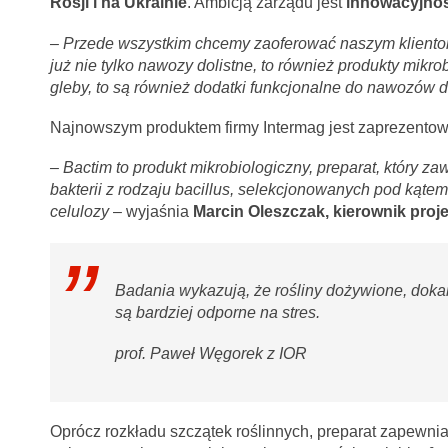
Rosji i na Ukrainie
. Ambicją zarządu jest
innowacyjnoś
– Przede wszystkim chcemy zaoferować naszym kliento
już nie tylko nawozy dolistne, to również produkty mikr
gleby, to są również dodatki funkcjonalne do nawozów
Najnowszym produktem firmy Intermag jest zaprezentow
– Bactim to produkt mikrobiologiczny, preparat, który z
bakterii z rodzaju bacillus, selekcjonowanych pod kątem
celulozy
– wyjaśnia
Marcin Oleszczak, kierownik proje
Badania wykazują, że rośliny dożywione, dokar
są bardziej odporne na stres.
prof. Paweł Węgorek z IOR
Oprócz rozkładu szczątek roślinnych, preparat zapewnia