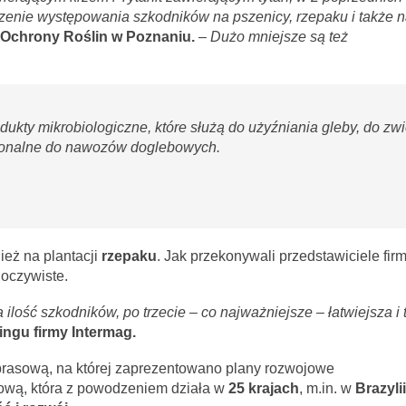
czenie występowania szkodników na pszenicy, rzepaku i także 
u Ochrony Roślin w Poznaniu.
– Dużo mniejsze są też
rodukty mikrobiologiczne, które służą do użyźniania gleby, do zw
kcjonalne do nawozów doglebowych.
eż na plantacji
rzepaku
. Jak przekonywali przedstawiciele fir
 oczywiste.
ilość szkodników, po trzecie – co najważniejsze – łatwiejsza i
ingu firmy Intermag.
prasową, na której zaprezentowano plany rozwojowe
ałową, która z powodzeniem działa w
25 krajach
, m.in. w
Brazyli