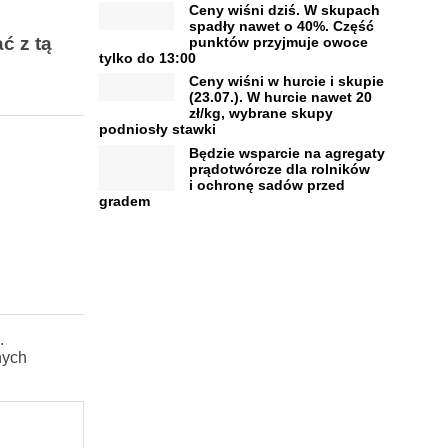
Ceny wiśni dziś. W skupach
spadły nawet o 40%. Część
ć z tą
punktów przyjmuje owoce
tylko do 13:00
Ceny wiśni w hurcie i skupie
(23.07.). W hurcie nawet 20
zł/kg, wybrane skupy
podniosły stawki
Będzie wsparcie na agregaty
prądotwórcze dla rolników
i ochronę sadów przed
gradem
.
nych