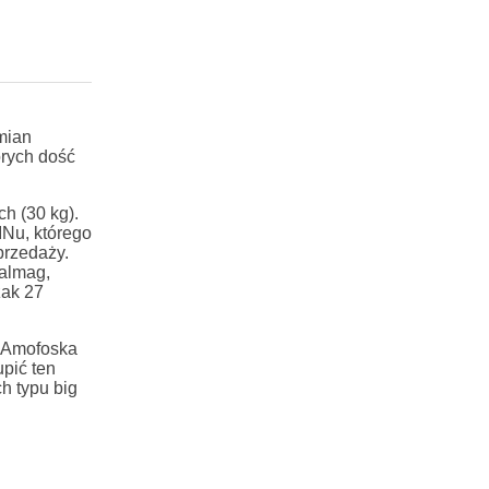
mian
órych dość
h (30 kg).
INu, którego
przedaży.
almag,
zak 27
, Amofoska
pić ten
h typu big