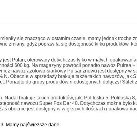
ieniły się znacząco w ostatnim czasie, mamy jednak trochę z
ne zmiany, gdyż poprawiła się dostępność kilku produktów, kt
 jest Pulan, oferowany dotychczas tylko w małych opakowaniac
mności 600 kg. Na magazyny powrócił ponadto nawóz Pulrea + 
wnież nawóz azotowo-siarkowy Pulsar znowu jest dostępny w s
 N. Obecnie w sprzedaży brakuje także takich nawozów, jak S
t. Ponadto do grupy produktów niedostępnych dołączył Saletr
 Nadal brakuje takich produktów, jak: Polifoska 5, Polifoska 8
 dostępność nawozu Super Fos Dar 40. Dotychczas można było ku
ś obecnie jest dostępny w większych ilościach i opakowaniac
3. Mamy najświeższe dane