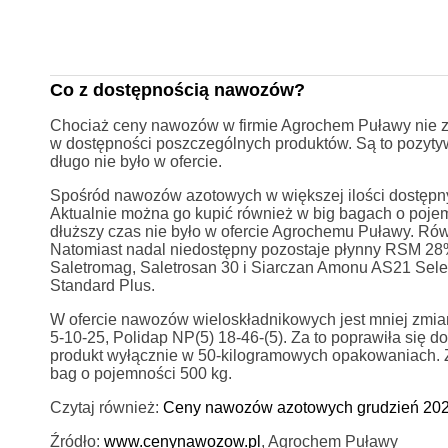
Co z dostępnością nawozów?
Chociaż ceny nawozów w firmie Agrochem Puławy nie zm
w dostępności poszczególnych produktów. Są to pozytyw
długo nie było w ofercie.
Spośród nawozów azotowych w większej ilości dostępny
Aktualnie można go kupić również w big bagach o poje
dłuższy czas nie było w ofercie Agrochemu Puławy. Ró
Natomiast nadal niedostępny pozostaje płynny RSM 28%
Saletromag, Saletrosan 30 i Siarczan Amonu AS21 Selec
Standard Plus.
W ofercie nawozów wieloskładnikowych jest mniej zmian.
5-10-25, Polidap NP(5) 18-46-(5). Za to poprawiła się
produkt wyłącznie w 50-kilogramowych opakowaniach. Za
bag o pojemności 500 kg.
Czytaj również:
Ceny nawozów azotowych grudzień 202
Źródło:
www.cenynawozow.pl
, Agrochem Puławy