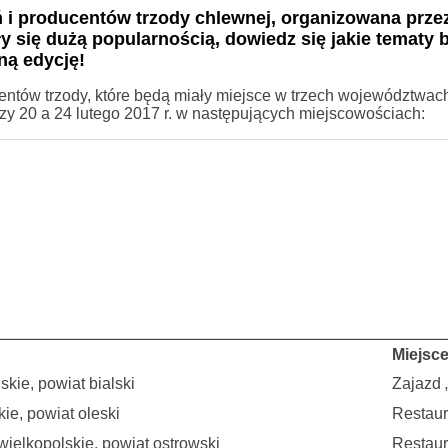
 i producentów trzody chlewnej, organizowana przez
ły się dużą popularnością, dowiedz się jakie tematy 
ną edycję!
entów trzody, które będą miały miejsce w trzech województwach
zy 20 a 24 lutego 2017 r. w następujących miejscowościach:
Miejsce
skie, powiat bialski
Zajazd 
kie, powiat oleski
Restau
wielkopolskie, powiat ostrowski
Restaur