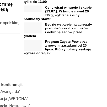
tylko do 13:00
 firmę
Ceny wiśni w hurcie i skupie
będą
(23.07.). W hurcie nawet 20
zł/kg, wybrane skupy
podniosły stawki
: opolskim,
Będzie wsparcie na agregaty
prądotwórcze dla rolników
i ochronę sadów przed
gradem
Program Czyste Powietrze
z nowymi zasadami od 20
lipca. Którzy rolnicy zyskają
wyższe dotacje?
 konferencji:
„Avangarda”
racja „WERONA”
acja „Nastrojowa”