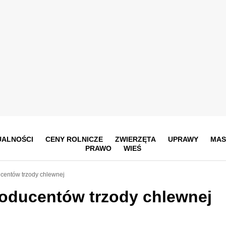
UALNOŚCI
CENY ROLNICZE
ZWIERZĘTA
UPRAWY
MAS
PRAWO
WIEŚ
ucentów trzody chlewnej
producentów trzody chlewnej