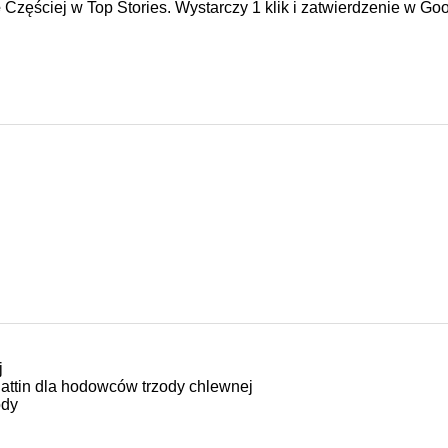
e
Częściej w Top Stories. Wystarczy 1 klik i zatwierdzenie w Goo
j
lattin dla hodowców trzody chlewnej
ody