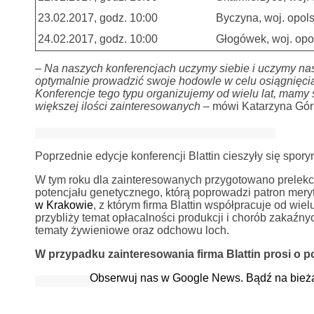
23.02.2017, godz. 10:00
Byczyna, woj. opols
24.02.2017, godz. 10:00
Głogówek, woj. opol
– Na naszych konferencjach uczymy siebie i uczymy n
optymalnie prowadzić swoje hodowle w celu osiągnięcia
Konferencje tego typu organizujemy od wielu lat, mamy s
większej ilości zainteresowanych
– mówi Katarzyna Górn
Poprzednie edycje konferencji Blattin cieszyły się sp
W tym roku dla zainteresowanych przygotowano prelekc
potencjału genetycznego, którą poprowadzi patron meryt
w Krakowie
, z którym firma Blattin współpracuje od wielu
przybliży temat opłacalności produkcji i chorób zakaźn
tematy żywieniowe oraz odchowu loch.
W przypadku zainteresowania firma Blattin prosi o p
Obserwuj nas w Google News. Bądź na bież