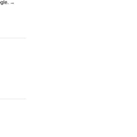
gle.
→