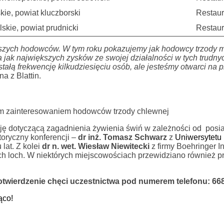
kie, powiat kluczborski
Restaur
skie, powiat prudnicki
Restaur
aszych hodowców. W tym roku pokazujemy jak hodowcy trzody 
 jak największych zysków ze swojej działalności w tych trudny
tałą frekwencję kilkudziesięciu osób, ale jesteśmy otwarci na p
a z Blattin.
orym zainteresowaniem hodowców trzody chlewnej
ję dotyczącą zagadnienia żywienia świń w zależności od pos
oryczny konferencji –
dr inż. Tomasz Schwarz
z
Uniwersytetu
 lat. Z kolei
dr n. wet. Wiesław Niewitecki
z firmy Boehringer I
ych loch. W niektórych miejscowościach przewidziano również p
otwierdzenie chęci uczestnictwa pod numerem telefonu: 668
ąco!