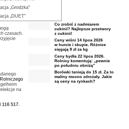
acja „Grodzka”
acja „DUET”
Co zrobić z nadmiarem
mogą
cukinii? Najlepsze przetwory
ch czasach.
z cukinii!
rzyjęcie
Ceny wiśni 14 lipca 2026
w hurcie i skupie. Różnice
sięgają 9 zł za kg
Ceny bydła 22 lipca 2026.
Rolnicy komentują: „pewnie
po południu obniżą”
Borówki tanieją do 15 zł. Za to
iadanego
maliny mocno zdrożały. Jakie
 Rolniczego
są ceny na rynkach?
ngelheim
relekcje na
 116 517.