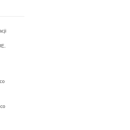
cji
UE.
 co
 co