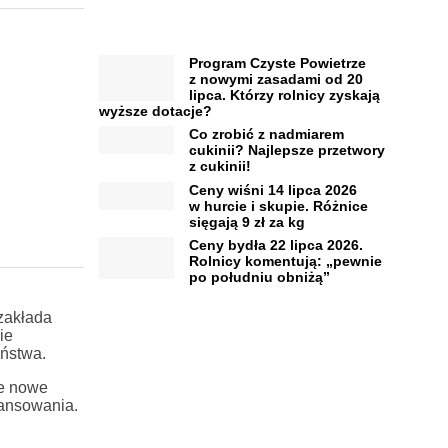
Program Czyste Powietrze
z nowymi zasadami od 20
lipca. Którzy rolnicy zyskają
wyższe dotacje?
Co zrobić z nadmiarem
cukinii? Najlepsze przetwory
z cukinii!
Ceny wiśni 14 lipca 2026
w hurcie i skupie. Różnice
sięgają 9 zł za kg
Ceny bydła 22 lipca 2026.
Rolnicy komentują: „pewnie
po południu obniżą”
zakłada
ie
ństwa.
że nowe
nansowania.