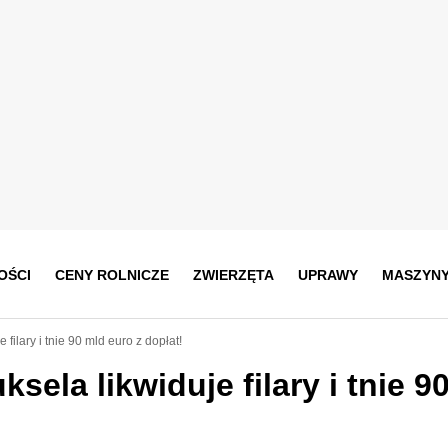
OŚCI
CENY ROLNICZE
ZWIERZĘTA
UPRAWY
MASZYN
ilary i tnie 90 mld euro z dopłat!
ela likwiduje filary i tnie 9