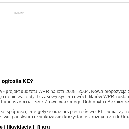
REKLAMA
 ogłosiła KE?
wił projekt budżetu WPR na lata 2028–2034. Nowa propozycja 
go rolnictwa: dotychczasowy system dwóch filarów WPR zostan
 Funduszem na rzecz Zrównoważonego Dobrobytu i Bezpiecze
itykę spójności, energetykę oraz bezpieczeństwo. KE tłumaczy, 
liwić państwom członkowskim korzystanie z różnych źródeł fi
likwidacja II filaru