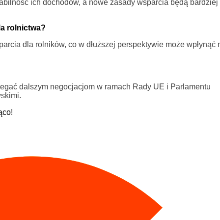
stabilność ich dochodów, a nowe zasady wsparcia będą bardziej
a rolnictwa?
rcia dla rolników, co w dłuższej perspektywie może wpłynąć 
?
odlegać dalszym negocjacjom w ramach Rady UE i Parlamentu
skimi.
ąco!