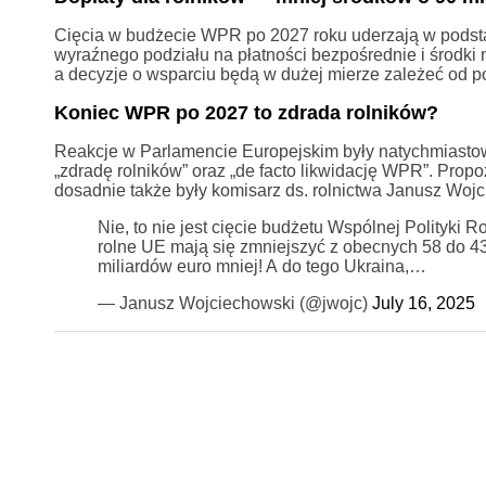
Cięcia w budżecie WPR po 2027 roku uderzają w podst
wyraźnego podziału na płatności bezpośrednie i środki 
a decyzje o wsparciu będą w dużej mierze zależeć od pol
Koniec WPR po 2027 to zdrada rolników?
Reakcje w Parlamencie Europejskim były natychmiastowe
„zdradę rolników” oraz „de facto likwidację WPR”. Pr
dosadnie także były komisarz ds. rolnictwa Janusz Wojc
Nie, to nie jest cięcie budżetu Wspólnej Polityki 
rolne UE mają się zmniejszyć z obecnych 58 do 43
miliardów euro mniej! A do tego Ukraina,…
— Janusz Wojciechowski (@jwojc)
July 16, 2025