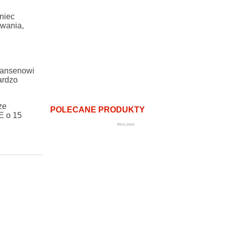
niec
owania,
 Hansenowi
ardzo
ze
POLECANE PRODUKTY
E o 15
REKLAMA