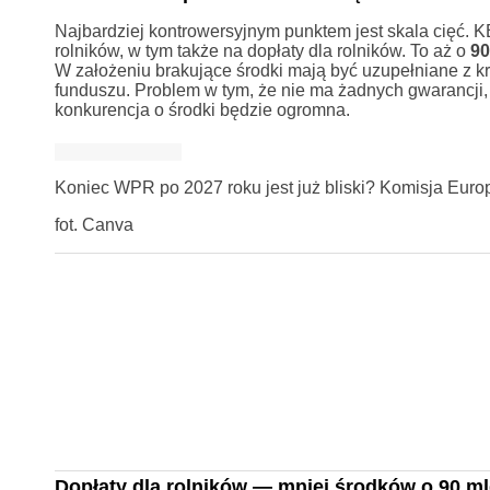
Najbardziej kontrowersyjnym punktem jest skala cięć.
rolników, w tym także na dopłaty dla rolników. To aż o
90
W założeniu brakujące środki mają być uzupełniane z 
funduszu. Problem w tym, że nie ma żadnych gwarancji,
konkurencja o środki będzie ogromna.
Koniec WPR po 2027 roku jest już bliski? Komisja Europej
fot. Canva
Dopłaty dla rolników — mniej środków o 90 ml