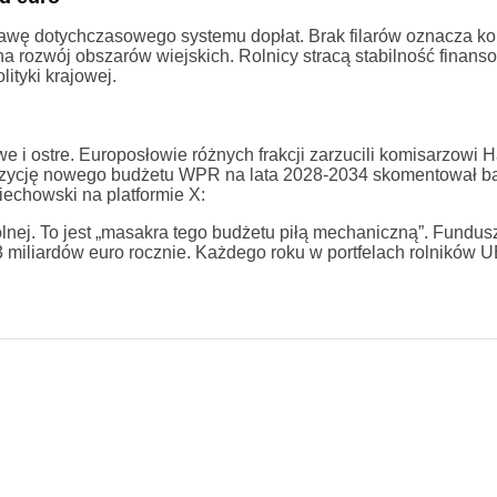
awę dotychczasowego systemu dopłat. Brak filarów oznacza ko
na rozwój obszarów wiejskich. Rolnicy stracą stabilność finans
ityki krajowej.
 i ostre. Europosłowie różnych frakcji zarzucili komisarzowi
opozycję nowego budżetu WPR na lata 2028-2034 skomentował b
iechowski na platformie X:
Rolnej. To jest „masakra tego budżetu piłą mechaniczną”. Fundus
 miliardów euro rocznie. Każdego roku w portfelach rolników U