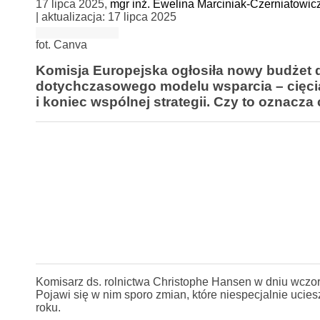
17 lipca 2025
,
mgr inż. Ewelina Marciniak-Czerniatowic
| aktualizacja:
17 lipca 2025
fot. Canva
Komisja Europejska ogłosiła nowy budżet dl
dotychczasowego modelu wsparcia – cięcia 
i koniec wspólnej strategii. Czy to oznacz
Komisarz ds. rolnictwa Christophe Hansen w dniu wczora
Pojawi się w nim sporo zmian, które niespecjalnie uci
roku.