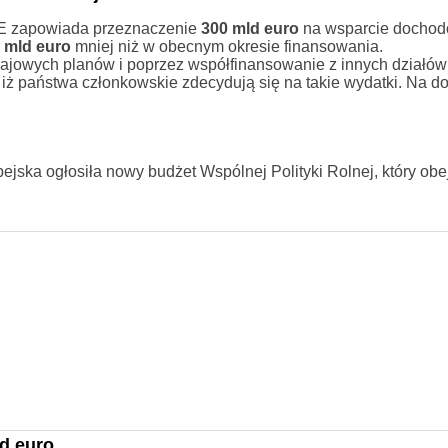
 KE zapowiada przeznaczenie
300 mld euro
na wsparcie docho
 mld euro
mniej niż w obecnym okresie finansowania.
krajowych planów i poprzez współfinansowanie z innych działó
 iż państwa członkowskie zdecydują się na takie wydatki. Na d
ska ogłosiła nowy budżet Wspólnej Polityki Rolnej, który obejmuj
d euro