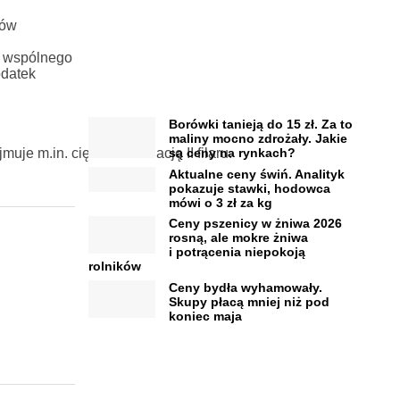
dów
w wspólnego
odatek
Borówki tanieją do 15 zł. Za to
maliny mocno zdrożały. Jakie
e m.in. cięcia i likwidację II filaru.
są ceny na rynkach?
Aktualne ceny świń. Analityk
pokazuje stawki, hodowca
mówi o 3 zł za kg
Ceny pszenicy w żniwa 2026
rosną, ale mokre żniwa
i potrącenia niepokoją
rolników
Ceny bydła wyhamowały.
Skupy płacą mniej niż pod
koniec maja