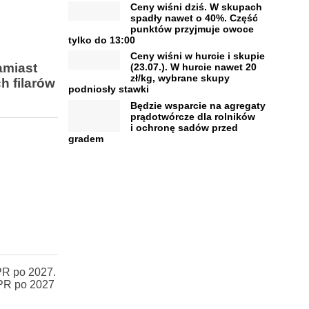
Ceny wiśni dziś. W skupach
spadły nawet o 40%. Część
punktów przyjmuje owoce
tylko do 13:00
Ceny wiśni w hurcie i skupie
amiast
(23.07.). W hurcie nawet 20
zł/kg, wybrane skupy
h filarów
podniosły stawki
Będzie wsparcie na agregaty
prądotwórcze dla rolników
i ochronę sadów przed
gradem
PR po 2027.
WPR po 2027