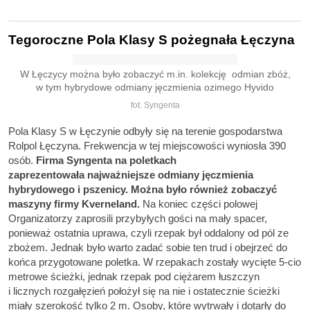
Tegoroczne Pola Klasy S pożegnała Łęczyna
W Łęczycy można było zobaczyć m.in. kolekcję odmian zbóż,
w tym hybrydowe odmiany jęczmienia ozimego Hyvido
fot. Syngenta
Pola Klasy S w Łęczynie odbyły się na terenie gospodarstwa
Rolpol Łęczyna. Frekwencja w tej miejscowości wyniosła 390
osób.
Firma Syngenta na poletkach
zaprezentowała najważniejsze odmiany jęczmienia
hybrydowego i pszenicy. Można było również zobaczyć
maszyny firmy Kverneland.
Na koniec części polowej
Organizatorzy zaprosili przybyłych gości na mały spacer,
ponieważ ostatnia uprawa, czyli rzepak był oddalony od pól ze
zbożem. Jednak było warto zadać sobie ten trud i obejrzeć do
końca przygotowane poletka. W rzepakach zostały wycięte 5-cio
metrowe ścieżki, jednak rzepak pod ciężarem łuszczyn
i licznych rozgałęzień położył się na nie i ostatecznie ścieżki
miały szerokość tylko 2 m. Osoby, które wytrwały i dotarły do