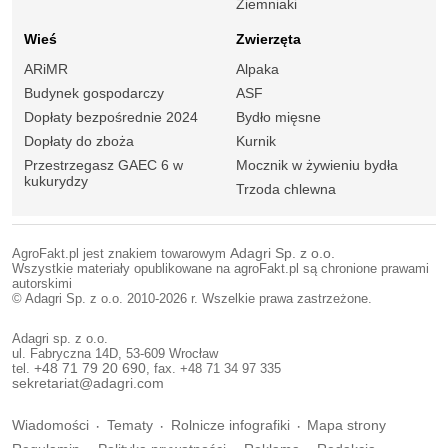
Ziemniaki
Wieś
Zwierzęta
ARiMR
Alpaka
Budynek gospodarczy
ASF
Dopłaty bezpośrednie 2024
Bydło mięsne
Dopłaty do zboża
Kurnik
Przestrzegasz GAEC 6 w
Mocznik w żywieniu bydła
kukurydzy
Trzoda chlewna
AgroFakt.pl jest znakiem towarowym
Adagri Sp. z o.o.
Wszystkie materiały opublikowane na agroFakt.pl są chronione prawami
autorskimi
© Adagri Sp. z o.o. 2010-2026 r. Wszelkie prawa zastrzeżone.
Adagri sp. z o.o.
ul. Fabryczna 14D, 53-609 Wrocław
tel.
+48 71 79 20 690
, fax. +48 71 34 97 335
sekretariat@adagri.com
Wiadomości
Tematy
Rolnicze infografiki
Mapa strony