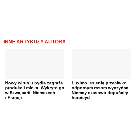
INNE ARTYKUŁY AUTORA
Nowy wirus u bydła zagraża
Luximo jesienią przeciwko
produkcji mleka. Wykryto go
odpornym rasom wyczyńca.
w Szwajcarii, Niemczech
Niemcy czasowo dopuściły
i Francji
herbicyd