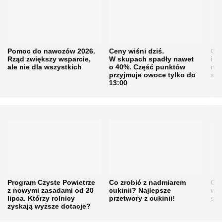
Pomoc do nawozów 2026.
Ceny wiśni dziś.
Cen
Rząd zwiększy wsparcie,
W skupach spadły nawet
i s
ale nie dla wszystkich
o 40%. Część punktów
naw
przyjmuje owoce tylko do
sku
13:00
Program Czyste Powietrze
Co zrobić z nadmiarem
Cen
z nowymi zasadami od 20
cukinii? Najlepsze
w h
lipca. Którzy rolnicy
przetwory z cukinii!
się
zyskają wyższe dotacje?