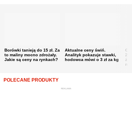
Borówki tanieją do 15 zł. Za
Aktualne ceny świń.
Cen
to maliny mocno zdrożały.
Analityk pokazuje stawki,
202
Jakie są ceny na rynkach?
hodowca mówi o 3 zł za kg
żni
nie
POLECANE PRODUKTY
REKLAMA