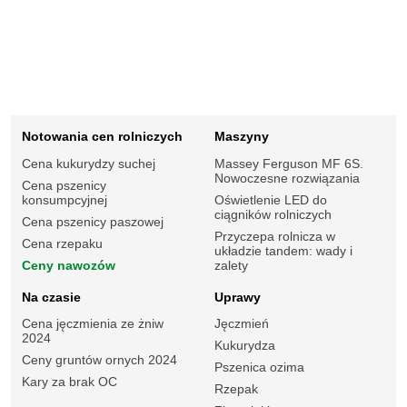
Notowania cen rolniczych
Maszyny
Cena kukurydzy suchej
Massey Ferguson MF 6S.
Nowoczesne rozwiązania
Cena pszenicy
konsumpcyjnej
Oświetlenie LED do
ciągników rolniczych
Cena pszenicy paszowej
Przyczepa rolnicza w
Cena rzepaku
układzie tandem: wady i
Ceny nawozów
zalety
Na czasie
Uprawy
Cena jęczmienia ze żniw
Jęczmień
2024
Kukurydza
Ceny gruntów ornych 2024
Pszenica ozima
Kary za brak OC
Rzepak