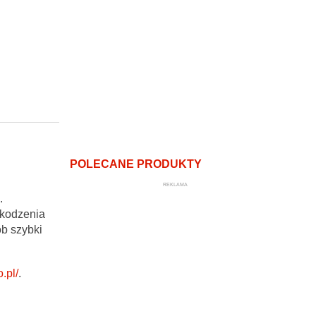
POLECANE PRODUKTY
REKLAMA
.
zkodzenia
ób szybki
.pl/
.