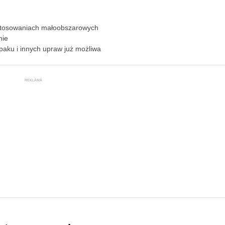
zastosowaniach małoobszarowych
nie
paku i innych upraw już możliwa
REKLAMA