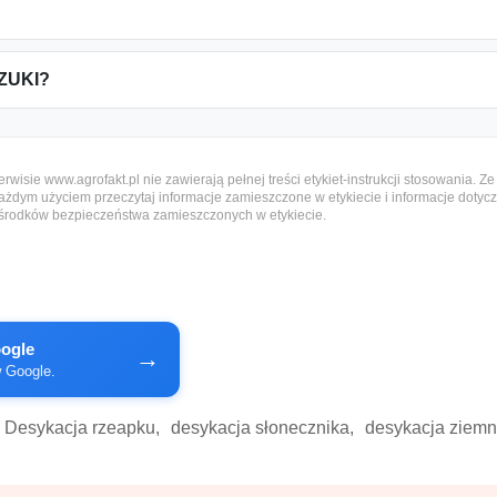
IZUKI?
isie www.agrofakt.pl nie zawierają pełnej treści etykiet-instrukcji stosowania. Z
żdym użyciem przeczytaj informacje zamieszczone w etykiecie i informacje dotycz
 środków bezpieczeństwa zamieszczonych w etykiecie.
oogle
→
w Google.
Desykacja rzeapku,
desykacja słonecznika,
desykacja ziemni