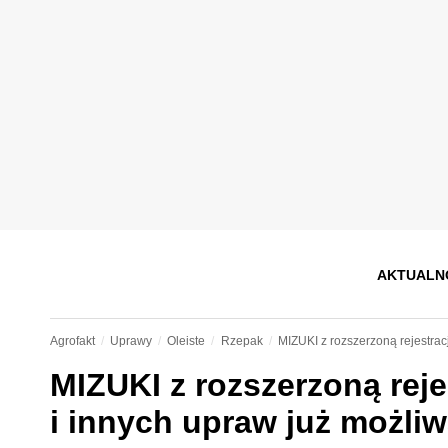
AKTUALN
Agrofakt
Uprawy
Oleiste
Rzepak
MIZUKI z rozszerzoną rejestrac
MIZUKI z rozszerzoną reje
i innych upraw już możli