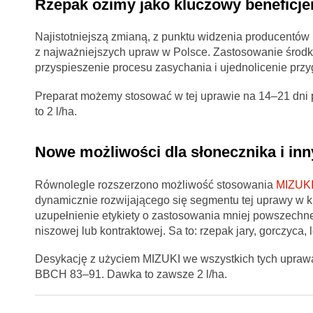
Rzepak ozimy jako kluczowy beneficje
Najistotniejszą zmianą, z punktu widzenia producentów r
z najważniejszych upraw w Polsce. Zastosowanie środka
przyspieszenie procesu zasychania i ujednolicenie przyg
Preparat możemy stosować w tej uprawie na 14–21 dn
to 2 l/ha.
Nowe możliwości dla słonecznika i i
Równolegle rozszerzono możliwość stosowania
MIZUKI
dynamicznie rozwijającego się segmentu tej uprawy w 
uzupełnienie etykiety o zastosowania mniej powszechne, 
niszowej lub kontraktowej. Sa to: rzepak jary, gorczyca,
Desykację z użyciem MIZUKI we wszystkich tych uprawac
BBCH 83–91. Dawka to zawsze 2 l/ha.