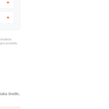
e środków
ące produktu.
aka środki,