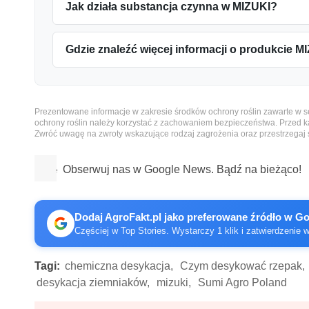
Jak działa substancja czynna w MIZUKI?
Gdzie znaleźć więcej informacji o produkcie M
Prezentowane informacje w zakresie środków ochrony roślin zawarte w serw
ochrony roślin należy korzystać z zachowaniem bezpieczeństwa. Przed ka
Zwróć uwagę na zwroty wskazujące rodzaj zagrożenia oraz przestrzegaj
Obserwuj nas w Google News. Bądź na bieżąco!
Dodaj AgroFakt.pl jako preferowane źródło w G
Częściej w Top Stories. Wystarczy 1 klik i zatwierdzenie 
Tagi:
chemiczna desykacja,
Czym desykować rzepak,
desykacja ziemniaków,
mizuki,
Sumi Agro Poland