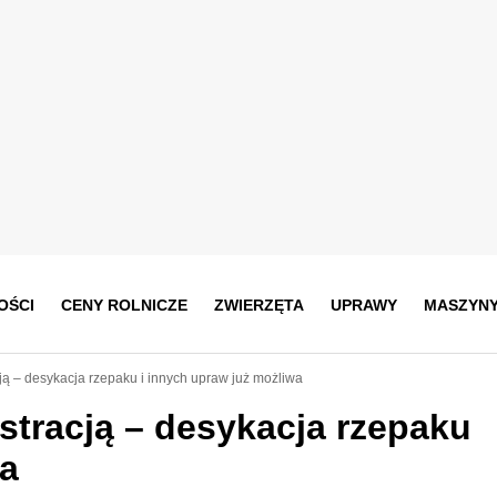
OŚCI
CENY ROLNICZE
ZWIERZĘTA
UPRAWY
MASZYN
ją – desykacja rzepaku i innych upraw już możliwa
stracją – desykacja rzepaku
wa