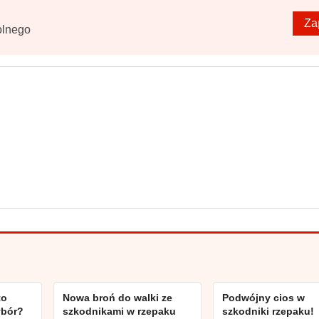
Za
olnego
to
Nowa broń do walki ze
Podwójny cios w
ybór?
szkodnikami w rzepaku
szkodniki rzepaku!