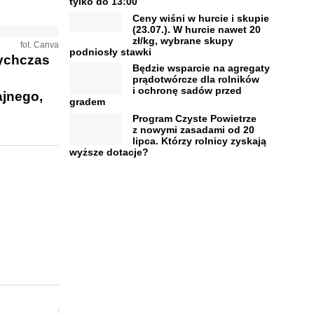
tylko do 13:00
Ceny wiśni w hurcie i skupie
(23.07.). W hurcie nawet 20
zł/kg, wybrane skupy
fot. Canva
podniosły stawki
tychczas
Będzie wsparcie na agregaty
prądotwórcze dla rolników
i ochronę sadów przed
ajnego,
gradem
Program Czyste Powietrze
z nowymi zasadami od 20
lipca. Którzy rolnicy zyskają
wyższe dotacje?