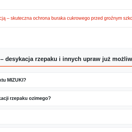
cją – skuteczna ochrona buraka cukrowego przed groźnym szk
 – desykacja rzepaku i innych upraw już możli
uktu MIZUKI?
kacji rzepaku ozimego?