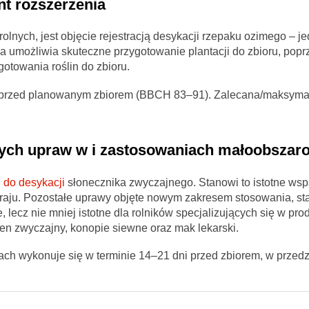
nt rozszerzenia
olnych, jest objęcie rejestracją desykacji rzepaku ozimego – je
 umożliwia skuteczne przygotowanie plantacji do zbioru, popr
otowania roślin do zbioru.
i przed planowanym zbiorem (BBCH 83–91). Zalecana/maksym
nnych upraw w i zastosowaniach małoobszar
 do desykacji
słonecznika zwyczajnego. Stanowi to istotne wsp
kraju. Pozostałe uprawy objęte nowym zakresem stosowania, s
lecz nie mniej istotne dla rolników specjalizujących się w prod
 len zwyczajny, konopie siewne oraz mak lekarski.
h wykonuje się w terminie 14–21 dni przed zbiorem, w przedzi