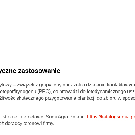
tyczne zastosowanie
lowy – związek z grupy fenylopirazoli o działaniu kontaktowym
 protoporfirynogenu (PPO), co prowadzi do fotodynamicznego us
żliwość skutecznego przygotowania plantacji do zbioru w spos
a stronie internetowej Sumi Agro Poland:
https://katalogsumiagro
ż doradcy terenowi firmy.