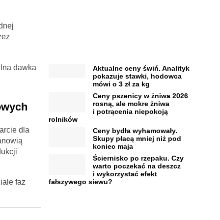
dnej
zez
alna dawka
Aktualne ceny świń. Analityk
pokazuje stawki, hodowca
mówi o 3 zł za kg
Ceny pszenicy w żniwa 2026
rosną, ale mokre żniwa
owych
i potrącenia niepokoją
rolników
arcie dla
Ceny bydła wyhamowały.
Skupy płacą mniej niż pod
tanowią
koniec maja
ukcji
Ściernisko po rzepaku. Czy
warto poczekać na deszcz
i wykorzystać efekt
fałszywego siewu?
ale faz