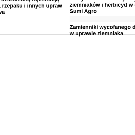
ziemniaków i herbicyd w 
 rzepaku i innych upraw
Sumi Agro
wa
Zamienniki wycofanego 
w uprawie ziemniaka