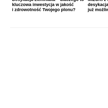
kluczowa inwestycja w jakość
desykacja
i zdrowotność Twojego plonu?
już możli