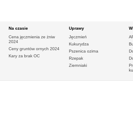
Na czasie
Uprawy
W
Cena jęczmienia ze żniw
Jęczmień
A
2024
Kukurydza
B
Ceny gruntów ornych 2024
Pszenica ozima
Do
Kary za brak OC
Rzepak
Do
Ziemniaki
P
k