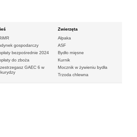
ieś
Zwierzęta
RiMR
Alpaka
udynek gospodarczy
ASF
płaty bezpośrednie 2024
Bydło mięsne
płaty do zboża
Kurnik
rzestrzegasz GAEC 6 w
Mocznik w żywieniu bydła
ukurydzy
Trzoda chlewna