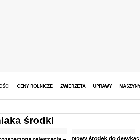
OŚCI
CENY ROLNICZE
ZWIERZĘTA
UPRAWY
MASZYN
iaka środki
Nowy środek do desykacj
rozszerzoną rejestracją –