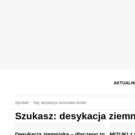
AKTUALN
Agrofakt
Tag: desykacja ziemniaka środki
Szukasz: desykacja ziemn
Desykacja ziemniaka – dlaczego to
MIZUKI z 