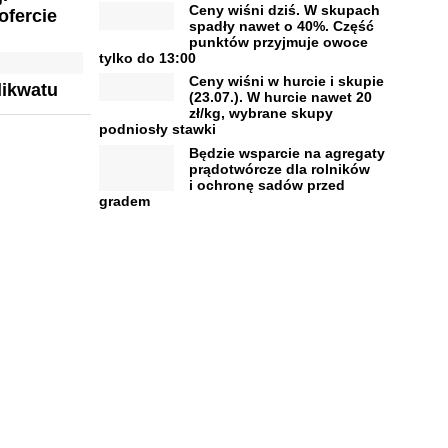
Ceny wiśni dziś. W skupach
ofercie
spadły nawet o 40%. Część
punktów przyjmuje owoce
tylko do 13:00
Ceny wiśni w hurcie i skupie
dikwatu
(23.07.). W hurcie nawet 20
zł/kg, wybrane skupy
podniosły stawki
Będzie wsparcie na agregaty
prądotwórcze dla rolników
i ochronę sadów przed
gradem