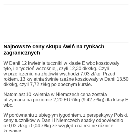
Najnowsze ceny skupu świń na rynkach
zagranicznych
W Danii 12 kwietnia tuczniki w klasie E wbc kosztowały
tyle, ile tydzień wcześniej, czyli 12,30 dkk/kg. Czyli
w przeliczeniu na złotówki wychodzi 7,03 zł/kg. Przed
rokiem, 13 kwietnia świnie rzeźne kosztowały w Danii 13,50
dkk/kg, czyli 7,72 zł/kg po obecnym kursie.
Natomiast 10 kwietnia w Niemczech cena została
utrzymana na poziomie 2,20 EUR/kg (9,42 zł/kg) dla klasy E
wbc.
W porównaniu z ubiegłym tygodniem, z perspektywy Polski,
ceny tuczników w Danii i Niemczech spadły odpowiednio
o 0,03 zł/kg i 0,04 zł/kg ze względu na realne różnice
kursowe.