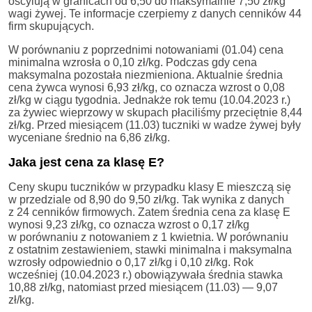
oscylują w granicach od 6,50 do maksymalnie 7,50 zł/kg
wagi żywej. Te informacje czerpiemy z danych cenników 44
firm skupujących.
W porównaniu z poprzednimi notowaniami (01.04) cena
minimalna wzrosła o 0,10 zł/kg. Podczas gdy cena
maksymalna pozostała niezmieniona. Aktualnie średnia
cena żywca wynosi 6,93 zł/kg, co oznacza wzrost o 0,08
zł/kg w ciągu tygodnia. Jednakże rok temu (10.04.2023 r.)
za żywiec wieprzowy w skupach płaciliśmy przeciętnie 8,44
zł/kg. Przed miesiącem (11.03) tuczniki w wadze żywej były
wyceniane średnio na 6,86 zł/kg.
Jaka jest cena za klasę E?
Ceny skupu tuczników w przypadku klasy E mieszczą się
w przedziale od 8,90 do 9,50 zł/kg. Tak wynika z danych
z 24 cenników firmowych. Zatem średnia cena za klasę E
wynosi 9,23 zł/kg, co oznacza wzrost o 0,17 zł/kg
w porównaniu z notowaniem z 1 kwietnia. W porównaniu
z ostatnim zestawieniem, stawki minimalna i maksymalna
wzrosły odpowiednio o 0,17 zł/kg i 0,10 zł/kg. Rok
wcześniej (10.04.2023 r.) obowiązywała średnia stawka
10,88 zł/kg, natomiast przed miesiącem (11.03) — 9,07
zł/kg.