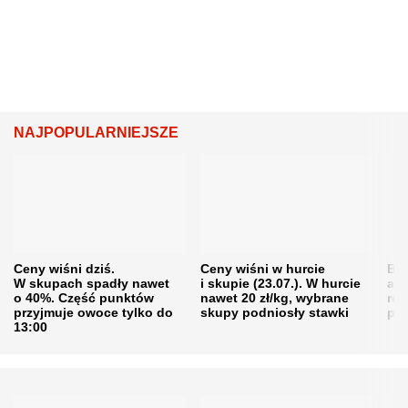
NAJPOPULARNIEJSZE
Ceny wiśni dziś.
Ceny wiśni w hurcie
Będ
W skupach spadły nawet
i skupie (23.07.). W hurcie
agr
o 40%. Część punktów
nawet 20 zł/kg, wybrane
rol
przyjmuje owoce tylko do
skupy podniosły stawki
pr
13:00