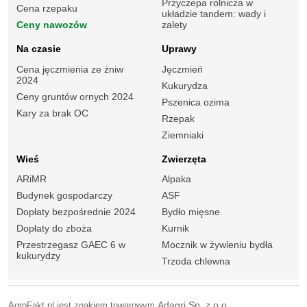
Przyczepa rolnicza w
Cena rzepaku
układzie tandem: wady i
Ceny nawozów
zalety
Na czasie
Uprawy
Cena jęczmienia ze żniw
Jęczmień
2024
Kukurydza
Ceny gruntów ornych 2024
Pszenica ozima
Kary za brak OC
Rzepak
Ziemniaki
Wieś
Zwierzęta
ARiMR
Alpaka
Budynek gospodarczy
ASF
Dopłaty bezpośrednie 2024
Bydło mięsne
Dopłaty do zboża
Kurnik
Przestrzegasz GAEC 6 w
Mocznik w żywieniu bydła
kukurydzy
Trzoda chlewna
AgroFakt.pl jest znakiem towarowym
Adagri Sp. z o.o.