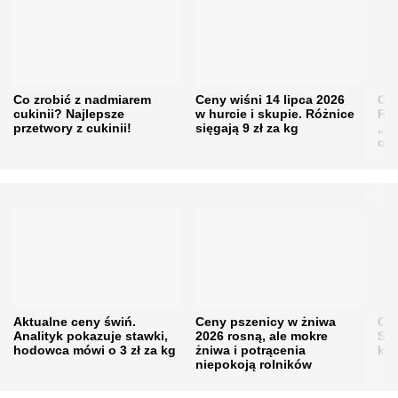
Co zrobić z nadmiarem
Ceny wiśni 14 lipca 2026
Cen
cukinii? Najlepsze
w hurcie i skupie. Różnice
Rol
przetwory z cukinii!
sięgają 9 zł za kg
„pe
obn
Aktualne ceny świń.
Ceny pszenicy w żniwa
Ce
Analityk pokazuje stawki,
2026 rosną, ale mokre
Sku
hodowca mówi o 3 zł za kg
żniwa i potrącenia
kon
niepokoją rolników