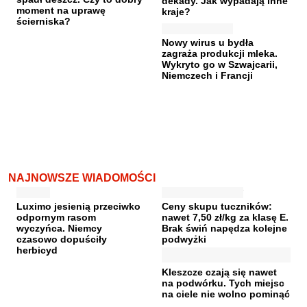
dekady. Jak wypadają inne
moment na uprawę
kraje?
ścierniska?
Nowy wirus u bydła
zagraża produkcji mleka.
Wykryto go w Szwajcarii,
Niemczech i Francji
NAJNOWSZE WIADOMOŚCI
Luximo jesienią przeciwko
Ceny skupu tuczników:
odpornym rasom
nawet 7,50 zł/kg za klasę E.
wyczyńca. Niemcy
Brak świń napędza kolejne
czasowo dopuściły
podwyżki
herbicyd
Kleszcze czają się nawet
na podwórku. Tych miejsc
na ciele nie wolno pominąć