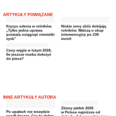
ARTYKUŁY POWIĄZANE
Kryzys uderza w rolników.
Niskie ceny zbóż dobijają
„Tylko jedna uprawa
rolników. Walczą o skup
pozwala osiągnąć niewielki
interwencyjny po 230
zysk”
euro/t
Ceny węgla w lutym 2026.
Ile jeszcze trzeba dołożyć
do pieca?
INNE ARTYKUŁY AUTORA
Zbiory jabłek 2026
Po upałach nie wszędzie
w Polsce najniższe od
spadł deszcz. Czy to dobry