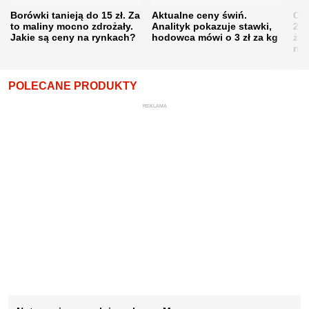
Borówki tanieją do 15 zł. Za
Aktualne ceny świń.
Cen
to maliny mocno zdrożały.
Analityk pokazuje stawki,
202
Jakie są ceny na rynkach?
hodowca mówi o 3 zł za kg
żni
nie
POLECANE PRODUKTY
REKLAMA