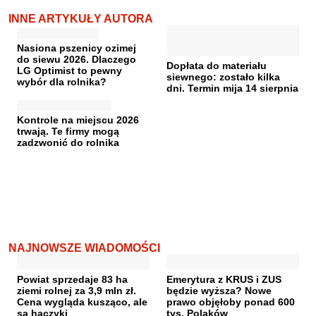
INNE ARTYKUŁY AUTORA
Nasiona pszenicy ozimej
do siewu 2026. Dlaczego
Dopłata do materiału
LG Optimist to pewny
siewnego: zostało kilka
wybór dla rolnika?
dni. Termin mija 14 sierpnia
Kontrole na miejscu 2026
trwają. Te firmy mogą
zadzwonić do rolnika
NAJNOWSZE WIADOMOŚCI
Powiat sprzedaje 83 ha
Emerytura z KRUS i ZUS
ziemi rolnej za 3,9 mln zł.
będzie wyższa? Nowe
Cena wygląda kusząco, ale
prawo objęłoby ponad 600
są haczyki
tys. Polaków