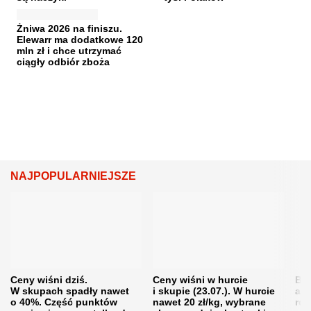
Żniwa 2026 na finiszu.
Elewarr ma dodatkowe 120
mln zł i chce utrzymać
ciągły odbiór zboża
NAJPOPULARNIEJSZE
Ceny wiśni dziś.
Ceny wiśni w hurcie
Będ
W skupach spadły nawet
i skupie (23.07.). W hurcie
agr
o 40%. Część punktów
nawet 20 zł/kg, wybrane
rol