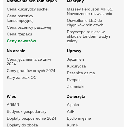
Notowania cen rolniczych
Maszyny
Cena kukurydzy suchej
Massey Ferguson MF 6S.
Nowoczesne rozwiązania
Cena pszenicy
konsumpcyjnej
Oświetlenie LED do
ciągników rolniczych
Cena pszenicy paszowej
Przyczepa rolnicza w
Cena rzepaku
układzie tandem: wady i
Ceny nawozów
zalety
Na czasie
Uprawy
Cena jęczmienia ze żniw
Jęczmień
2024
Kukurydza
Ceny gruntów ornych 2024
Pszenica ozima
Kary za brak OC
Rzepak
Ziemniaki
Wieś
Zwierzęta
ARiMR
Alpaka
Budynek gospodarczy
ASF
Dopłaty bezpośrednie 2024
Bydło mięsne
Dopłaty do zboża
Kurnik