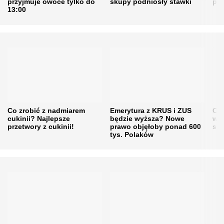
przyjmuje owoce tylko do
skupy podniosły stawki
pr
13:00
Co zrobić z nadmiarem
Emerytura z KRUS i ZUS
Cen
cukinii? Najlepsze
będzie wyższa? Nowe
w h
przetwory z cukinii!
prawo objęłoby ponad 600
się
tys. Polaków