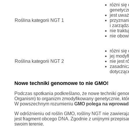
różni się
genetycz
jest uwa
Roślina kategorii NGT 1
przyznani
i zarządz
nie trakt
nie obowi
różni się
jej modyf
Roślina kategorii NGT 2
nie jest
zasadnic
dotycząc
Nowe techniki genomowe to nie GMO!
Podczas spotkania podkreślano, że nowe techniki gen
Organism) to organizm zmodyfikowany genetycznie, któr
W powszechnym rozumieniu
GMO polega na wprowad
W odróżnieniu od roślin GMO, rośliny NGT nie zawiera
jest fragment obcego DNA. Zgodnie z unijnymi przepi
swoim terenie.