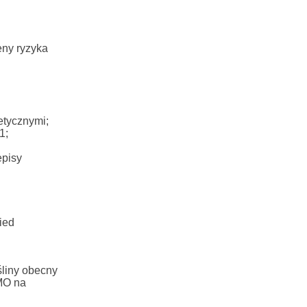
eny ryzyka
netycznymi;
1;
episy
ied
liny obecny
MO na