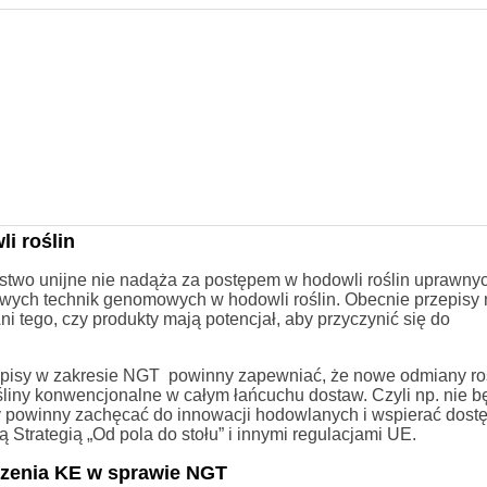
i roślin
stwo unijne nie nadąża za postępem w hodowli roślin uprawny
wych technik genomowych w hodowli roślin. Obecnie przepisy 
 tego, czy produkty mają potencjał, aby przyczynić się do
episy w zakresie NGT powinny zapewniać, że nowe odmiany ro
liny konwencjonalne w całym łańcuchu dostaw. Czyli np. nie b
powinny zachęcać do innowacji hodowlanych i wspierać dost
 Strategią „Od pola do stołu” i innymi regulacjami UE.
zenia KE w sprawie NGT