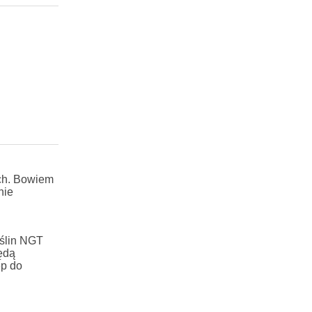
ch. Bowiem
nie
ślin NGT
ędą
ęp do