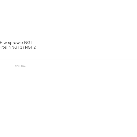
KE w sprawie NGT
 roślin NGT 1 i NGT 2
REKLAMA