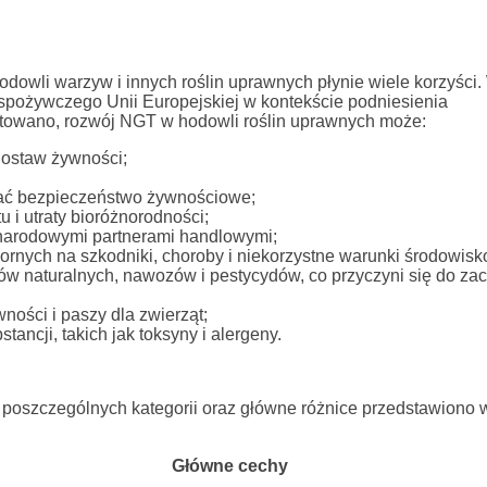
wli warzyw i innych roślin uprawnych płynie wiele korzyści.
 spożywczego Unii Europejskiej w kontekście podniesienia
ntowano, rozwój NGT w hodowli roślin uprawnych może:
ostaw żywności;
ać bezpieczeństwo żywnościowe;
 i utraty bioróżnorodności;
narodowymi partnerami handlowymi;
pornych na szkodniki, choroby i niekorzystne warunki środowis
ów naturalnych, nawozów i pestycydów, co przyczyni się do z
ości i paszy dla zwierząt;
ancji, takich jak toksyny i alergeny.
 poszczególnych kategorii oraz główne różnice przedstawiono 
Główne cechy