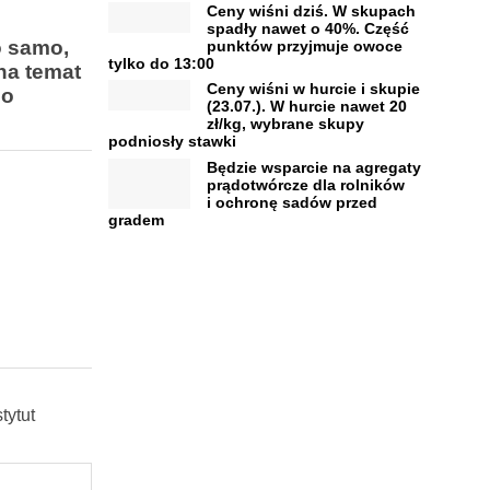
Ceny wiśni dziś. W skupach
spadły nawet o 40%. Część
o samo,
punktów przyjmuje owoce
tylko do 13:00
na temat
Ceny wiśni w hurcie i skupie
go
(23.07.). W hurcie nawet 20
zł/kg, wybrane skupy
podniosły stawki
Będzie wsparcie na agregaty
prądotwórcze dla rolników
i ochronę sadów przed
gradem
tytut