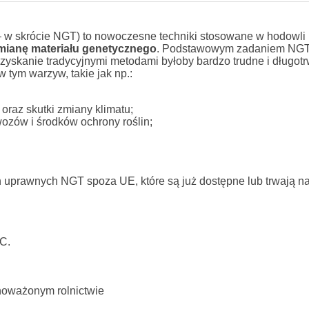
skrócie NGT) to nowoczesne techniki stosowane w hodowli r
mianę materiału genetycznego
. Podstawowym zadaniem NGT 
zyskanie tradycyjnymi metodami byłoby bardzo trudne i długotr
 tym warzyw, takie jak np.:
raz skutki zmiany klimatu;
zów i środków ochrony roślin;
n uprawnych NGT spoza UE, które są już dostępne lub trwają na
C.
oważonym rolnictwie