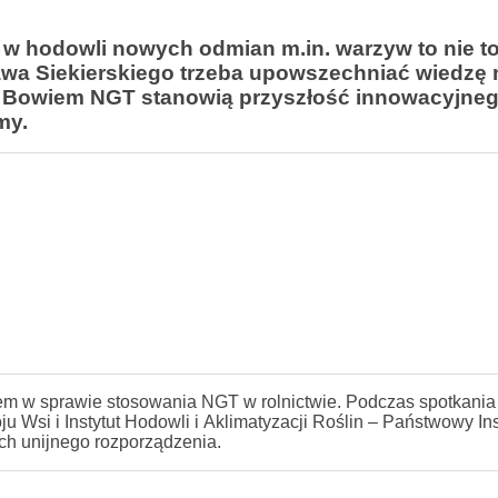
 hodowli nowych odmian m.in. warzyw to nie t
awa Siekierskiego trzeba upowszechniać wiedzę 
. Bowiem NGT stanowią przyszłość innowacyjne
my.
em w sprawie stosowania NGT w rolnictwie. Podczas spotkania
 Wsi i Instytut Hodowli i Aklimatyzacji Roślin – Państwowy Ins
h unijnego rozporządzenia.