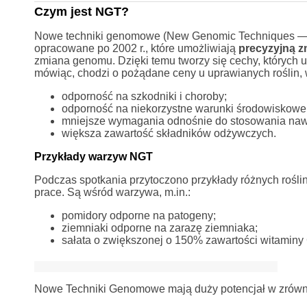
Czym jest NGT?
Nowe techniki genomowe (New Genomic Techniques — w 
opracowane po 2002 r., które umożliwiają
precyzyjną z
zmiana genomu. Dzięki temu tworzy się cechy, których u
mówiąc, chodzi o pożądane ceny u uprawianych roślin, w
odporność na szkodniki i choroby;
odporność na niekorzystne warunki środowiskowe o
mniejsze wymagania odnośnie do stosowania nawo
większa zawartość składników odżywczych.
Przykłady warzyw NGT
Podczas spotkania przytoczono przykłady różnych rośli
prace. Są wśród warzywa, m.in.:
pomidory odporne na patogeny;
ziemniaki odporne na zarazę ziemniaka;
sałata o zwiększonej o 150% zawartości witaminy 
Nowe Techniki Genomowe mają duży potencjał w zrówn