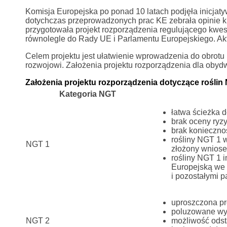
Komisja Europejska po ponad 10 latach podjęła inicjaty
dotychczas przeprowadzonych prac KE zebrała opinie k
przygotowała projekt rozporządzenia regulującego kwesti
równolegle do Rady UE i Parlamentu Europejskiego. Akt
Celem projektu jest ułatwienie wprowadzenia do obrot
rozwojowi. Założenia projektu rozporządzenia dla obydw
Założenia projektu rozporządzenia dotyczące roślin 
Kategoria NGT
łatwa ścieżka d
brak oceny ryzy
brak konieczno
rośliny NGT 1 
NGT 1
złożony wniose
rośliny NGT 1 
Europejską we 
i pozostałymi 
uproszczona p
poluzowane wy
NGT 2
możliwość odst