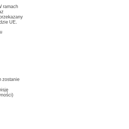
 W ramach
az
 przekazany
dzie UE.
u
 zostanie
isję
ności)