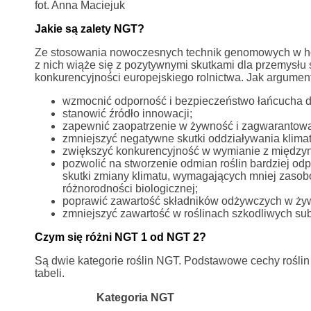
fot. Anna Maciejuk
Jakie są zalety NGT?
Ze stosowania nowoczesnych technik genomowych w hodo
z nich wiąże się z pozytywnymi skutkami dla przemysłu
konkurencyjności europejskiego rolnictwa. Jak argume
wzmocnić odporność i bezpieczeństwo łańcucha d
stanowić źródło innowacji;
zapewnić zaopatrzenie w żywność i zagwarantow
zmniejszyć negatywne skutki oddziaływania klimatu
zwiększyć konkurencyjność w wymianie z między
pozwolić na stworzenie odmian roślin bardziej od
skutki zmiany klimatu, wymagających mniej zasob
różnorodności biologicznej;
poprawić zawartość składników odżywczych w żywn
zmniejszyć zawartość w roślinach szkodliwych subst
Czym się różni NGT 1 od NGT 2?
Są dwie kategorie roślin NGT. Podstawowe cechy roślin
tabeli.
Kategoria NGT