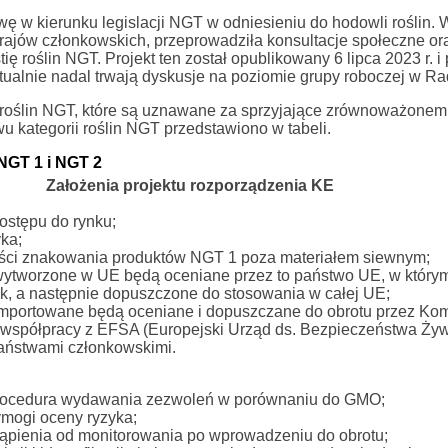
wę w kierunku legislacji NGT w odniesieniu do hodowli roślin.
rajów członkowskich, przeprowadziła konsultacje społeczne or
ę roślin NGT. Projekt ten został opublikowany 6 lipca 2023 r. i
ualnie nadal trwają dyskusje na poziomie grupy roboczej w Ra
u roślin NGT, które są uznawane za sprzyjające zrównoważonem
u kategorii roślin NGT przedstawiono w tabeli.
NGT 1 i NGT 2
Założenia projektu rozporządzenia KE
ostępu do rynku;
ka;
ści znakowania produktów NGT 1 poza materiałem siewnym;
wytworzone w UE będą oceniane przez to państwo UE, w którym
k, a następnie dopuszczone do stosowania w całej UE;
importowane będą oceniane i dopuszczane do obrotu przez Kom
współpracy z EFSA (Europejski Urząd ds. Bezpieczeństwa Żyw
państwami członkowskimi.
rocedura wydawania zezwoleń w porównaniu do GMO;
mogi oceny ryzyka;
ąpienia od monitorowania po wprowadzeniu do obrotu;