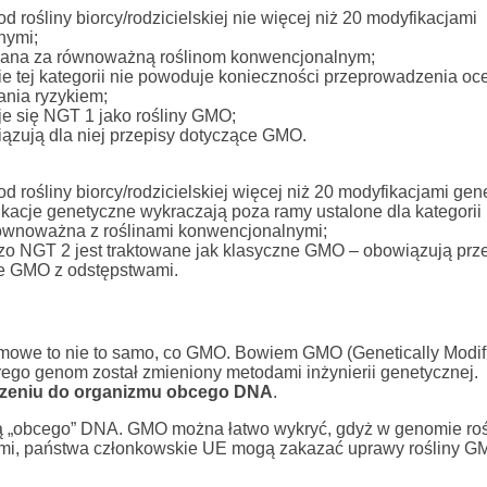
 od rośliny biorcy/rodzicielskiej nie więcej niż 20 modyfikacjami
nymi;
żana za równoważną roślinom konwencjonalnym;
e tej kategorii nie powoduje konieczności przeprowadzenia oc
ania ryzykiem;
uje się NGT 1 jako rośliny GMO;
ązują dla niej przepisy dotyczące GMO.
 od rośliny biorcy/rodzicielskiej więcej niż 20 modyfikacjami ge
ikacje genetyczne wykraczają poza ramy ustalone dla kategorii 
 równoważna z roślinami konwencjonalnymi;
zo NGT 2 jest traktowane jak klasyczne GMO – obowiązują prz
e GMO z odstępstwami.
omowe to nie to samo, co GMO. Bowiem GMO (Genetically Modif
ego genom został zmieniony metodami inżynierii genetycznej.
zeniu do organizmu obcego DNA
.
ją „obcego” DNA. GMO można łatwo wykryć, gdyż w genomie roś
sami, państwa członkowskie UE mogą zakazać uprawy rośliny G