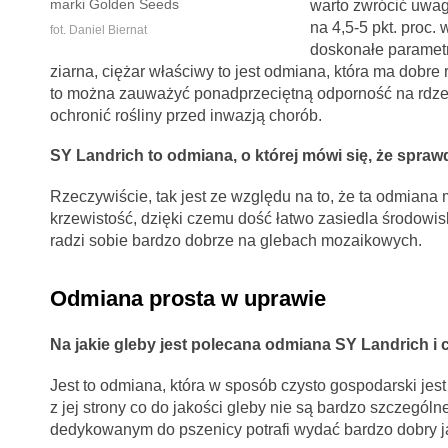
marki Golden Seeds
warto zwrócić uwag
na 4,5-5 pkt. proc.
fot. Daniel Biernat
doskonałe parametr
ziarna, ciężar właściwy to jest odmiana, która ma dobre 
to można zauważyć ponadprzeciętną odporność na rdze 
ochronić rośliny przed inwazją chorób.
SY Landrich to odmiana, o której mówi się, że spraw
Rzeczywiście, tak jest ze względu na to, że ta odmian
krzewistość, dzięki czemu dość łatwo zasiedla środowi
radzi sobie bardzo dobrze na glebach mozaikowych.
Odmiana prosta w uprawie
Na jakie gleby jest polecana odmiana SY Landrich i 
Jest to odmiana, która w sposób czysto gospodarski je
z jej strony co do jakości gleby nie są bardzo szczegól
dedykowanym do pszenicy potrafi wydać bardzo dobry j