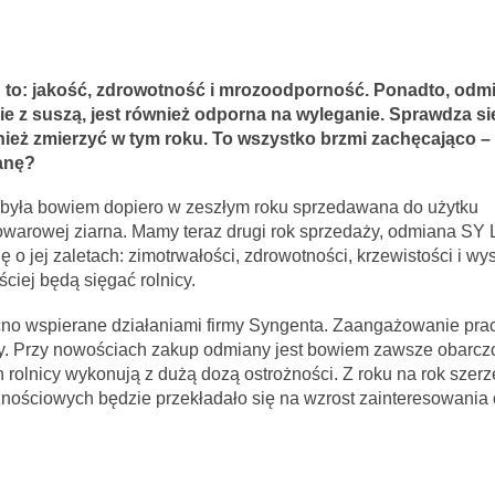
to:
jakość, zdrowotność i mrozoodporność. Ponadto, odm
bie z suszą, jest również odporna na wyleganie. Sprawdza si
nież zmierzyć w tym roku. To wszystko brzmi zachęcająco – 
ianę?
a była bowiem dopiero w zeszłym roku sprzedawana do użytku
towarowej ziarna. Mamy teraz drugi rok sprzedaży, odmiana SY 
o jej zaletach: zimotrwałości, zdrowotności, krzewistości i wys
ściej będą sięgać rolnicy.
mocno wspierane działaniami firmy Syngenta. Zaangażowanie pr
ty. Przy nowościach zakup odmiany jest bowiem zawsze obarcz
olnicy wykonują z dużą dozą ostrożności. Z roku na rok szerz
znościowych będzie przekładało się na wzrost zainteresowania