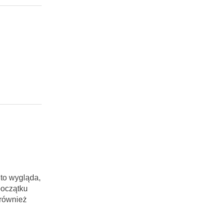
 to wygląda,
początku
 również