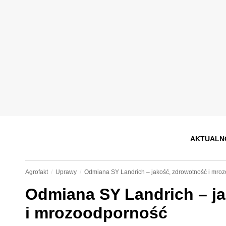
AKTUALN
Agrofakt
Uprawy
Odmiana SY Landrich – jakość, zdrowotność i mro
Odmiana SY Landrich – j
i mrozoodporność