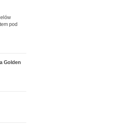
celów
rtem pod
ka Golden