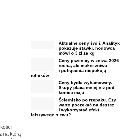
Aktualne ceny świń. Analityk
pokazuje stawki, hodowca
mówi o 3 zł za kg
Ceny pszenicy w żniwa 2026
rosną, ale mokre żniwa
i potrącenia niepokoją
rolników
Ceny bydła wyhamowały.
Skupy płacą mniej niż pod
koniec maja
Ściernisko po rzepaku. Czy
warto poczekać na deszcz
i wykorzystać efekt
fałszywego siewu?
akości
z na którą