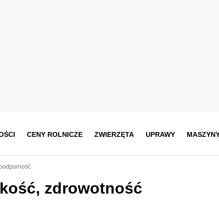
OŚCI
CENY ROLNICZE
ZWIERZĘTA
UPRAWY
MASZYN
zoodporność
akość, zdrowotność