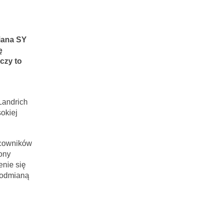
iana SY
ę
czy to
Landrich
okiej
acowników
ony
enie się
 odmianą