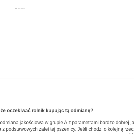
REKLAMA
e oczekiwać rolnik kupując tą odmianę?
o odmiana jakościowa w grupie A z parametrami bardzo dobrej j
na z podstawowych zalet tej pszenicy. Jeśli chodzi o kolejną rzec