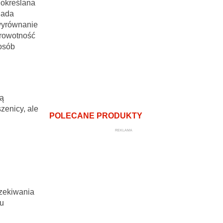
 określana
iada
 wyrównanie
drowotność
osób
rą
zenicy, ale
POLECANE PRODUKTY
REKLAMA
czekiwania
ku