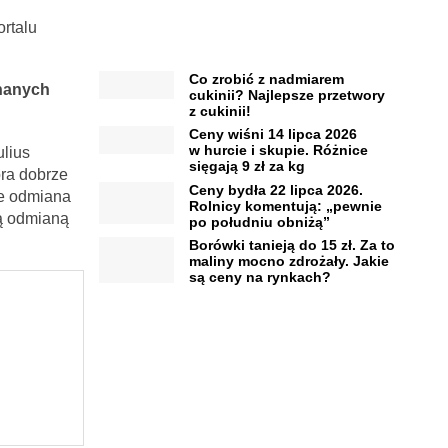
rtalu
Co zrobić z nadmiarem
nanych
cukinii? Najlepsze przetwory
z cukinii!
Ceny wiśni 14 lipca 2026
w hurcie i skupie. Różnice
lius
sięgają 9 zł za kg
óra dobrze
Ceny bydła 22 lipca 2026.
że odmiana
Rolnicy komentują: „pewnie
ką odmianą
po południu obniżą”
Borówki tanieją do 15 zł. Za to
maliny mocno zdrożały. Jakie
są ceny na rynkach?