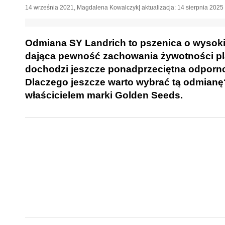
14 września 2021
,
Magdalena Kowalczyk
| aktualizacja:
14 sierpnia 2025
Odmiana SY Landrich to pszenica o wysoki
dająca pewność zachowania żywotności pla
dochodzi jeszcze ponadprzeciętna odpornoś
Dlaczego jeszcze warto wybrać tą odmianę?
właścicielem marki Golden Seeds.