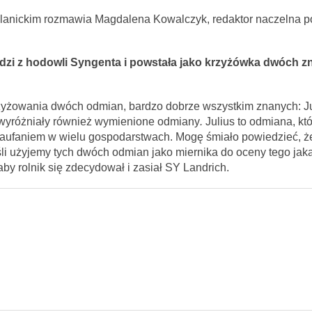
lanickim rozmawia Magdalena Kowalczyk, redaktor naczelna po
i z hodowli Syngenta i powstała jako krzyżówka dwóch z
yżowania dwóch odmian, bardzo dobrze wszystkim znanych: Ju
e wyróżniały również wymienione odmiany
.
Julius to odmiana, kt
zaufaniem w wielu gospodarstwach. Mogę śmiało powiedzieć, 
śli użyjemy tych dwóch odmian jako miernika do oceny tego ja
aby rolnik się zdecydował i zasiał SY Landrich.