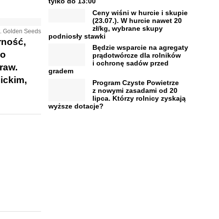
tylko do 13:00
Ceny wiśni w hurcie i skupie
(23.07.). W hurcie nawet 20
zł/kg, wybrane skupy
t. Golden Seeds
podniosły stawki
rność,
Będzie wsparcie na agregaty
go
prądotwórcze dla rolników
i ochronę sadów przed
aw​.
gradem
ickim,
Program Czyste Powietrze
z nowymi zasadami od 20
lipca. Którzy rolnicy zyskają
wyższe dotacje?