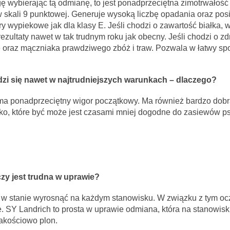
ę wybierając tą odmianę, to jest ponadprzeciętna zimotrwałość
 w skali 9 punktowej. Generuje wysoką liczbę opadania​ oraz pos
y wypiekowe jak dla klasy E. Jeśli chodzi o zawartość białka,
rezultaty nawet w tak trudnym roku jak obecny. Jeśli chodzi o z
oraz mączniaka prawdziwego zbóż i traw​. Pozwala w łatwy sp
dzi się nawet w najtrudniejszych warunkach – dlaczego?
a ma ponadprzeciętny wigor początkowy. Ma również bardzo dob
sko, które być może jest czasami mniej dogodne do zasiewów ps
czy jest trudna w uprawie?
st w stanie wyrosnąć na każdym stanowisku. W związku z tym o
ne. SY Landrich to prosta w uprawie odmiana, która na stanowis
akościowo plon.