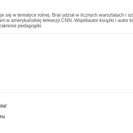
uje się w tematyce rolnej. Brał udział w licznych warsztatach i s
ram w amerykańskiej telewizji CNN. Współautor książki i autor k
akresie pedagogiki.
la!
onu