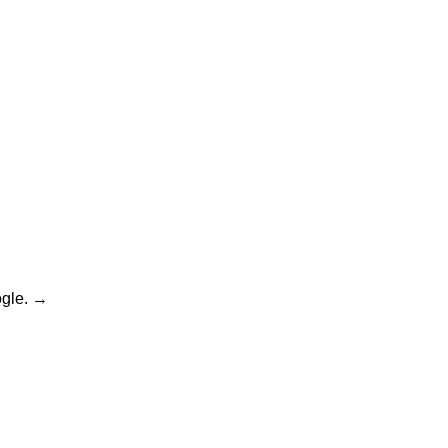
gle.
→