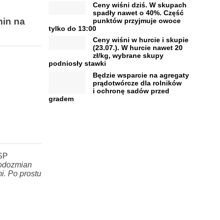
Ceny wiśni dziś. W skupach
spadły nawet o 40%. Część
min na
punktów przyjmuje owoce
tylko do 13:00
Ceny wiśni w hurcie i skupie
(23.07.). W hurcie nawet 20
zł/kg, wybrane skupy
podniosły stawki
Będzie wsparcie na agregaty
prądotwórcze dla rolników
i ochronę sadów przed
gradem
SP
łodozmian
i. Po prostu