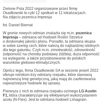
Zielone Pola 2022 organizowane przez firmę
Osadkowski to cykl 12 spotkań w 11 lokalizacjach.
Na zdjęciu pszenica Impresja
fot. Daniel Biernat
W gronie nowych odmian znalazła się m.in.
pszenica
Impresja
– odmiana od Hodowli Roślin Strzelce
o doskonałej jakości plonu. Ponadto, ta odmiana skupia
w sobie szereg cech, które należą do najbardziej istotnych
dla tego gatunku. Czyli m.in. zimotrwałość, zdrowotność
(odporność na choroby podstawy źdźbła), duża odporność
na wyleganie, a także przystosowanie do polskich
warunków glebowo-klimatycznych.
Oprócz tego, firma Osadkowski SA w sezonie jesień 2022
oferuje rolnikom trzy odmiany rzepaku, które stanowią
najnowszą linię genetyczną, jaką mają do zaoferowania
najważniejsze hodowle tej uprawy.
Pierwsza z nich to odmiana rzepaku ozimego
LG Austin
F1,
która charakteryzuje się efektywnym wykorzystaniem
azotu (N-Flex). Jest to odmiana hodowli Limagrain.