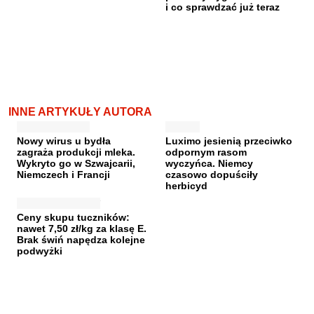
i co sprawdzać już teraz
INNE ARTYKUŁY AUTORA
Nowy wirus u bydła
Luximo jesienią przeciwko
zagraża produkcji mleka.
odpornym rasom
Wykryto go w Szwajcarii,
wyczyńca. Niemcy
Niemczech i Francji
czasowo dopuściły
herbicyd
Ceny skupu tuczników:
nawet 7,50 zł/kg za klasę E.
Brak świń napędza kolejne
podwyżki