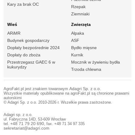
Kary za brak OC
Rzepak
Ziemniaki
Wieś
Zwierzęta
ARiMR
Alpaka
Budynek gospodarczy
ASF
Dopłaty bezpośrednie 2024
Bydło mięsne
Dopłaty do zboża
Kurnik
Przestrzegasz GAEC 6 w
Mocznik w żywieniu bydła
kukurydzy
Trzoda chlewna
AgroFakt.pl jest znakiem towarowym
Adagri Sp. z o.o.
Wszystkie materiały opublikowane na agroFakt.pl są chronione prawami
autorskimi
© Adagri Sp. z o.o. 2010-2026 r. Wszelkie prawa zastrzeżone.
Adagri sp. z o.o.
ul. Fabryczna 14D, 53-609 Wrocław
tel.
+48 71 79 20 690
, fax. +48 71 34 97 335
sekretariat@adagri.com