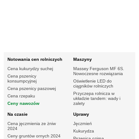
Notowania cen rolniczych
Maszyny
Cena kukurydzy suchej
Massey Ferguson MF 6S.
Nowoczesne rozwiązania
Cena pszenicy
konsumpcyjnej
Oświetlenie LED do
ciągników rolniczych
Cena pszenicy paszowej
Przyczepa rolnicza w
Cena rzepaku
układzie tandem: wady i
Ceny nawozów
zalety
Na czasie
Uprawy
Cena jęczmienia ze żniw
Jęczmień
2024
Kukurydza
Ceny gruntów ornych 2024
Pszenica ozima