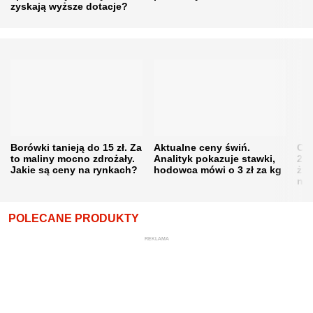
zyskają wyższe dotacje?
Borówki tanieją do 15 zł. Za
Aktualne ceny świń.
Cen
to maliny mocno zdrożały.
Analityk pokazuje stawki,
202
Jakie są ceny na rynkach?
hodowca mówi o 3 zł za kg
żni
nie
POLECANE PRODUKTY
REKLAMA