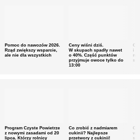
Pomoc do nawozów 2026.
Ceny wiśni dziś.
Cen
Rząd zwiększy wsparcie,
W skupach spadły nawet
i s
ale nie dla wszystkich
o 40%. Część punktów
naw
przyjmuje owoce tylko do
sku
13:00
Program Czyste Powietrze
Co zrobić z nadmiarem
Cen
z nowymi zasadami od 20
cukinii? Najlepsze
w h
lipca. Którzy rolnicy
przetwory z cukinii!
się