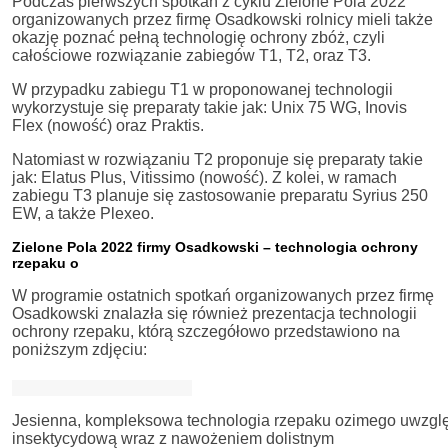
Podczas pierwszych spotkań z cyklu Zielone Pola 2022
organizowanych przez firmę Osadkowski rolnicy mieli także
okazję poznać pełną technologię ochrony zbóż, czyli
całościowe rozwiązanie zabiegów T1, T2, oraz T3.
W przypadku zabiegu T1 w proponowanej technologii
wykorzystuje się preparaty takie jak: Unix 75 WG, Inovis
Flex (nowość) oraz Praktis.
Natomiast w rozwiązaniu T2 proponuje się preparaty takie
jak: Elatus Plus, Vitissimo (nowość). Z kolei, w ramach
zabiegu T3 planuje się zastosowanie preparatu Syrius 250
EW, a także Plexeo.
Zielone Pola 2022 firmy Osadkowski – technologia ochrony
rzepaku o
W programie ostatnich spotkań organizowanych przez firmę
Osadkowski znalazła się również prezentacja technologii
ochrony rzepaku, którą szczegółowo przedstawiono na
poniższym zdjęciu:
Jesienna, kompleksowa technologia rzepaku ozimego uwzglę
insektycydową wraz z nawożeniem dolistnym