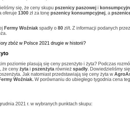
ieliśmy się, że ceny skupu
pszenicy paszowej
i
konsumpcyjn
a oferuje
1300
zł za tonę
pszenicy konsumpcyjnej
, a
pszenic
ej
Fermy Woźniak
spadły o
80
zł/t. Z informacji podanych prze
oża.
iory zbóż w Polsce 2021 drugie w historii?
żyto
akim poziomie plasują się ceny pszenżyto i żyta? Podczas rozm
, że ceny
żyta
i
pszenżyta
również
spadły
. Dowiedzieliśmy się
 pszenżyta. Jak natomiast przedstawiają się ceny żyta w
AgroA
Fermy Woźniak.
W porównaniu do ubiegłego tygodnia cena te
grudnia 2021 r. w wybranych punktach skupu: