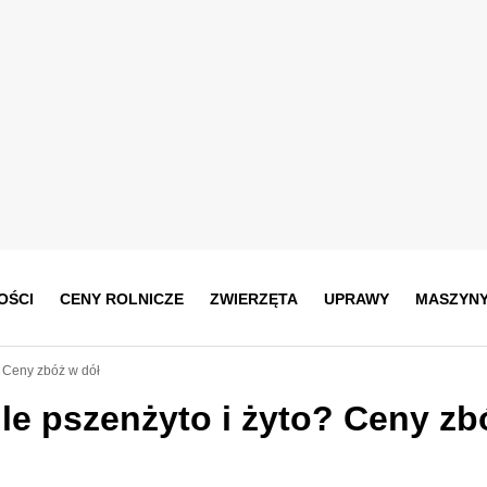
OŚCI
CENY ROLNICZE
ZWIERZĘTA
UPRAWY
MASZYN
o? Ceny zbóż w dół
 ile pszenżyto i żyto? Ceny zb