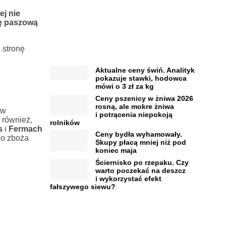
ej
nie
ę paszową
z stronę
Aktualne ceny świń. Analityk
pokazuje stawki, hodowca
mówi o 3 zł za kg
Ceny pszenicy w żniwa 2026
rosną, ale mokre żniwa
ów
i potrącenia niepokoją
 również,
rolników
s
i
Fermach
Ceny bydła wyhamowały.
go zboża
Skupy płacą mniej niż pod
koniec maja
Ściernisko po rzepaku. Czy
warto poczekać na deszcz
i wykorzystać efekt
fałszywego siewu?