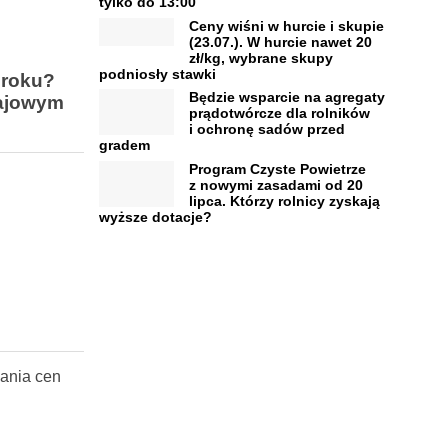
tylko do 13:00
Ceny wiśni w hurcie i skupie
(23.07.). W hurcie nawet 20
zł/kg, wybrane skupy
podniosły stawki
 roku?
Będzie wsparcie na agregaty
rajowym
prądotwórcze dla rolników
i ochronę sadów przed
gradem
Program Czyste Powietrze
z nowymi zasadami od 20
lipca. Którzy rolnicy zyskają
wyższe dotacje?
wania cen