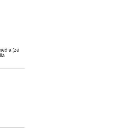
media (ze
dla