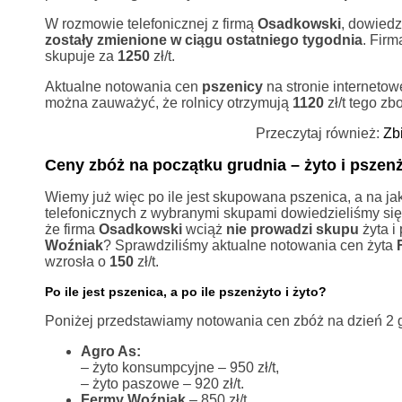
W rozmowie telefonicznej z firmą
Osadkowski
, dowiedz
zostały zmienione w ciągu ostatniego tygodnia
. Firm
skupuje za
1250
zł/t.
Aktualne notowania cen
pszenicy
na stronie internetow
można zauważyć, że rolnicy otrzymują
1120
zł/t tego zb
Przeczytaj również:
Zb
Ceny zbóż na początku grudnia – żyto i pszen
Wiemy już więc po ile jest skupowana pszenica, a na j
telefonicznych z wybranymi skupami dowiedzieliśmy się
że firma
Osadkowski
wciąż
nie prowadzi skupu
żyta i
Woźniak
? Sprawdziliśmy aktualne notowania cen żyta
wzrosła o
150
zł/t.
Po ile jest pszenica, a po ile pszenżyto i żyto?
Poniżej przedstawiamy notowania cen zbóż na dzień 2 
Agro As:
– żyto konsumpcyjne – 950 zł/t,
– żyto paszowe – 920 zł/t.
Fermy Woźniak
– 850 zł/t