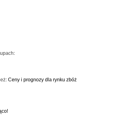
kupach:
ież:
Ceny i prognozy dla rynku zbóż
ąco!