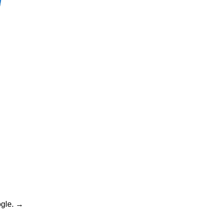
gle.
→