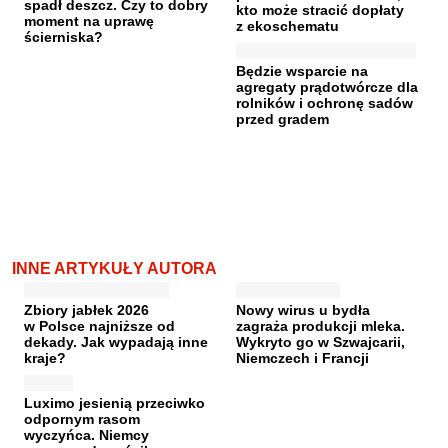
spadł deszcz. Czy to dobry
kto może stracić dopłaty
moment na uprawę
z ekoschematu
ścierniska?
Będzie wsparcie na
agregaty prądotwórcze dla
rolników i ochronę sadów
przed gradem
INNE ARTYKUŁY AUTORA
Zbiory jabłek 2026
Nowy wirus u bydła
w Polsce najniższe od
zagraża produkcji mleka.
dekady. Jak wypadają inne
Wykryto go w Szwajcarii,
kraje?
Niemczech i Francji
Luximo jesienią przeciwko
odpornym rasom
wyczyńca. Niemcy