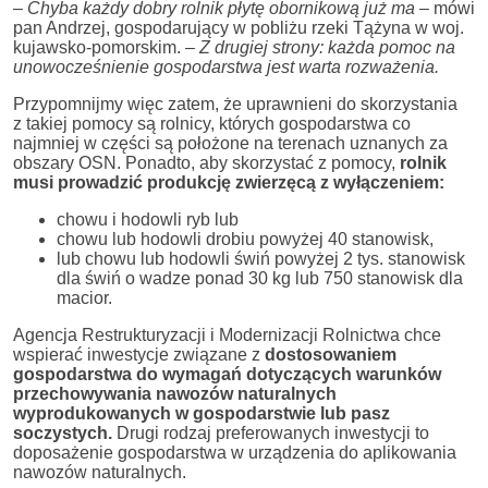
– Chyba każdy dobry rolnik płytę obornikową już ma
– mówi
pan Andrzej, gospodarujący w pobliżu rzeki Tążyna w woj.
kujawsko-pomorskim.
– Z drugiej strony: każda pomoc na
unowocześnienie gospodarstwa jest warta rozważenia.
Przypomnijmy więc zatem, że uprawnieni do skorzystania
z takiej pomocy są rolnicy, których gospodarstwa co
najmniej w części są położone na terenach uznanych za
obszary OSN. Ponadto, aby skorzystać z pomocy,
rolnik
musi prowadzić produkcję zwierzęcą z wyłączeniem:
chowu i hodowli ryb lub
chowu lub hodowli drobiu powyżej 40 stanowisk,
lub chowu lub hodowli świń powyżej 2 tys. stanowisk
dla świń o wadze ponad 30 kg lub 750 stanowisk dla
macior.
Agencja Restrukturyzacji i Modernizacji Rolnictwa chce
wspierać inwestycje związane z
dostosowaniem
gospodarstwa do wymagań dotyczących warunków
przechowywania nawozów naturalnych
wyprodukowanych w gospodarstwie lub pasz
soczystych.
Drugi rodzaj preferowanych inwestycji to
doposażenie gospodarstwa w urządzenia do aplikowania
nawozów naturalnych.