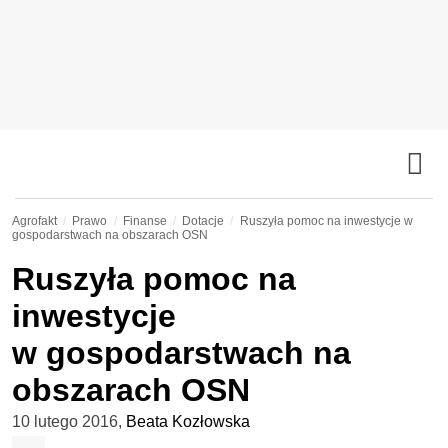
Agrofakt
Prawo
Finanse
Dotacje
Ruszyła pomoc na inwestycje w
gospodarstwach na obszarach OSN
Ruszyła pomoc na
inwestycje
w gospodarstwach na
obszarach OSN
10 lutego 2016
,
Beata Kozłowska