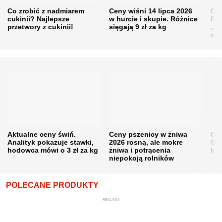
Co zrobić z nadmiarem
Ceny wiśni 14 lipca 2026
Cen
cukinii? Najlepsze
w hurcie i skupie. Różnice
Rol
przetwory z cukinii!
sięgają 9 zł za kg
„pe
obn
Aktualne ceny świń.
Ceny pszenicy w żniwa
Ce
Analityk pokazuje stawki,
2026 rosną, ale mokre
Sku
hodowca mówi o 3 zł za kg
żniwa i potrącenia
kon
niepokoją rolników
POLECANE PRODUKTY
REKLAMA