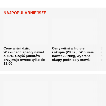
NAJPOPULARNIEJSZE
Ceny wiśni dziś.
Ceny wiśni w hurcie
Będ
W skupach spadły nawet
i skupie (23.07.). W hurcie
agr
o 40%. Część punktów
nawet 20 zł/kg, wybrane
rol
przyjmuje owoce tylko do
skupy podniosły stawki
pr
13:00