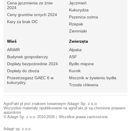
Cena jęczmienia ze żniw
Jęczmień
2024
Kukurydza
Ceny gruntów ornych 2024
Pszenica ozima
Kary za brak OC
Rzepak
Ziemniaki
Wieś
Zwierzęta
ARiMR
Alpaka
Budynek gospodarczy
ASF
Dopłaty bezpośrednie 2024
Bydło mięsne
Dopłaty do zboża
Kurnik
Przestrzegasz GAEC 6 w
Mocznik w żywieniu bydła
kukurydzy
Trzoda chlewna
AgroFakt.pl jest znakiem towarowym
Adagri Sp. z o.o.
Wszystkie materiały opublikowane na agroFakt.pl są chronione prawami
autorskimi
© Adagri Sp. z o.o. 2010-2026 r. Wszelkie prawa zastrzeżone.
Adagri sp. z o.o.