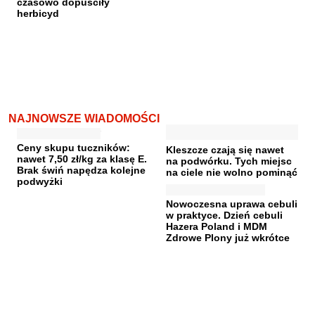
czasowo dopuściły
herbicyd
NAJNOWSZE WIADOMOŚCI
Ceny skupu tuczników:
Kleszcze czają się nawet
nawet 7,50 zł/kg za klasę E.
na podwórku. Tych miejsc
Brak świń napędza kolejne
na ciele nie wolno pominąć
podwyżki
Nowoczesna uprawa cebuli
w praktyce. Dzień cebuli
Hazera Poland i MDM
Zdrowe Plony już wkrótce