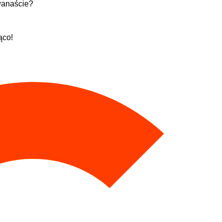
dwanaście?
ąco!