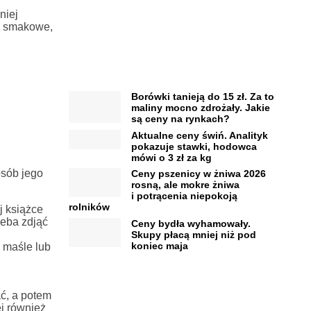
niej
y smakowe,
Borówki tanieją do 15 zł. Za to
maliny mocno zdrożały. Jakie
są ceny na rynkach?
Aktualne ceny świń. Analityk
pokazuje stawki, hodowca
mówi o 3 zł za kg
osób jego
Ceny pszenicy w żniwa 2026
rosną, ale mokre żniwa
i potrącenia niepokoją
rolników
j książce
zeba zdjąć
Ceny bydła wyhamowały.
Skupy płacą mniej niż pod
koniec maja
 maśle lub
ć, a potem
j również