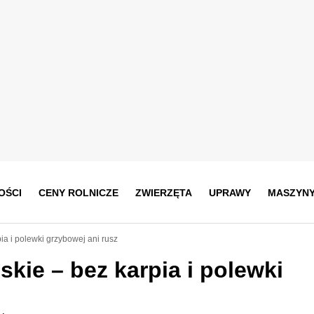
OŚCI
CENY ROLNICZE
ZWIERZĘTA
UPRAWY
MASZYN
pia i polewki grzybowej ani rusz
skie – bez karpia i polewki