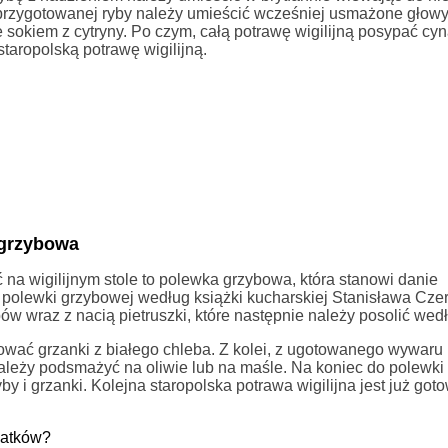
k przygotowanej ryby należy umieścić wcześniej usmażone głowy
 sokiem z cytryny. Po czym, całą potrawę wigilijną posypać c
aropolską potrawę wigilijną.
 grzybowa
 na wigilijnym stole to polewka grzybowa, która stanowi danie
 polewki grzybowej według książki kucharskiej Stanisława Cze
w wraz z nacią pietruszki, które następnie należy posolić wed
ować grzanki z białego chleba. Z kolei, z ugotowanego wywaru
należy podsmażyć na oliwie lub na maśle. Na koniec do polewki
 i grzanki. Kolejna staropolska potrawa wigilijna jest już got
datków?