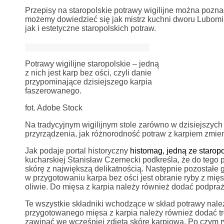
Przepisy na staropolskie potrawy wigilijne można pozna
możemy dowiedzieć się jak mistrz kuchni dworu Lubomi
jak i estetyczne staropolskich potraw.
Potrawy wigilijne staropolskie – jedną
z nich jest karp bez ości, czyli danie
przypominające dzisiejszego karpia
faszerowanego.
fot. Adobe Stock
Na tradycyjnym wigilijnym stole zarówno w dzisiejszych 
przyrządzenia, jak różnorodność potraw z karpiem zmienił
Jak podaje portal historyczny
histomag, jedną ze staropo
kucharskiej Stanisław Czernecki podkreśla, że do tego p
skórę z największą delikatnością. Następnie pozostałe
w przygotowaniu karpa bez ości jest obranie ryby z mię
oliwie. Do mięsa z karpia należy również dodać podpra
Te wszystkie składniki wchodzące w skład potrawy nale
przygotowanego mięsa z karpia należy również dodać tr
zawinąć we wcześniej zdjętą skórę karpiową. Po czym r