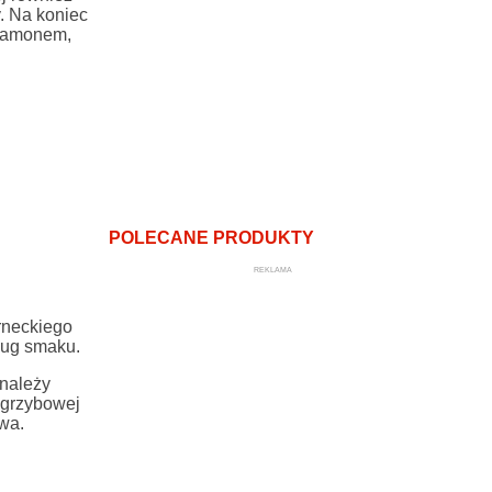
. Na koniec
ynamonem,
POLECANE PRODUKTY
REKLAMA
rneckiego
ług smaku.
 należy
 grzybowej
owa.