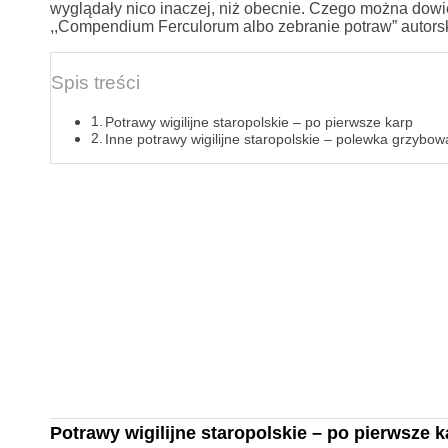
wyglądały nico inaczej, niż obecnie. Czego można dowied
,,Compendium Ferculorum albo zebranie potraw” autors
Spis treści
Potrawy wigilijne staropolskie – po pierwsze karp
Inne potrawy wigilijne staropolskie – polewka grzybow
Potrawy wigilijne staropolskie – po pierwsze k