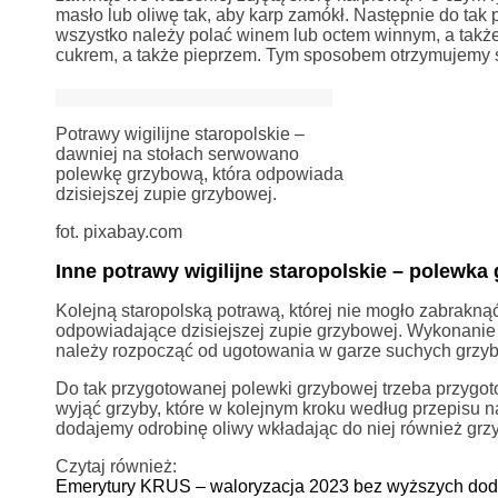
masło lub oliwę tak, aby karp zamókł. Następnie do ta
wszystko należy polać winem lub octem winnym, a także
cukrem, a także pieprzem. Tym sposobem otrzymujemy st
Potrawy wigilijne staropolskie –
dawniej na stołach serwowano
polewkę grzybową, która odpowiada
dzisiejszej zupie grzybowej.
fot. pixabay.com
Inne potrawy wigilijne staropolskie – polewka
Kolejną staropolską potrawą, której nie mogło zabraknąć
odpowiadające dzisiejszej zupie grzybowej. Wykonanie
należy rozpocząć od ugotowania w garze suchych grzybó
Do tak przygotowanej polewki grzybowej trzeba przygot
wyjąć grzyby, które w kolejnym kroku według przepisu 
dodajemy odrobinę oliwy wkładając do niej również grzyby
Czytaj również:
Emerytury KRUS – waloryzacja 2023 bez wyższych do