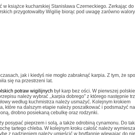
ć w książce kucharskiej Stanisława Czerneckiego. Zerkając do 
rskich przygotowałby Wigilię biorąc pod uwagę zarówno walor
czasach, jak i kiedyś nie mogło zabraknąć karpia. Z tym, że sp
a się na przestrzeni lat.
lskich potraw wigilijnych
był karp bez ości. W pierwszej polskie
rzepisu należy wybrać ,,karpia dobrego” z którego następnie tr
 głowy według kuchmistrza należy usmażyć. Kolejnym krokiem
sa, które na dalszym etapie należy poszatkować i podsmażyć na
żoną, drobno posiekaną cebulkę oraz rodzynki.
ży posypać pieprzem i solą, a także odrobiną cynamonu. Do tak
ochę tartego chleba. W kolejnym kroku całość należy wymiesza
ybę z nadzieniem należy umieścić w brytfannie wlewając do nie