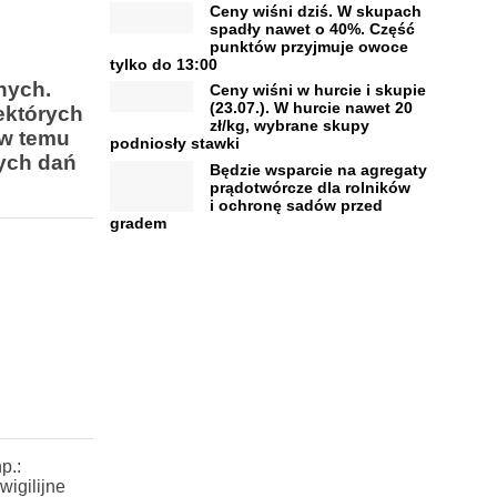
Ceny wiśni dziś. W skupach
spadły nawet o 40%. Część
punktów przyjmuje owoce
tylko do 13:00
nych.
Ceny wiśni w hurcie i skupie
(23.07.). W hurcie nawet 20
ektórych
zł/kg, wybrane skupy
ów temu
podniosły stawki
nych dań
Będzie wsparcie na agregaty
prądotwórcze dla rolników
i ochronę sadów przed
gradem
p.:
wigilijne