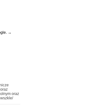
gle.
→
nicze
 oraz
Rolnym oraz
iwszkle/