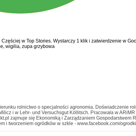
e
Częściej w Top Stories. Wystarczy 1 klik i zatwierdzenie w Goo
ne,
wigilia,
zupa grzybowa
erunku rolnictwo o specjalności agronomia. Doświadczenie rol
licz i w Lehr- und Versuchsgut Köllitsch. Pracowała w ARiMR
kt.pl zajmuje się Ekonomiką i Zarządzaniem Gospodarstwem 
iem i tworzeniem ogródków w szkle - www.facebook.com/ogrodk