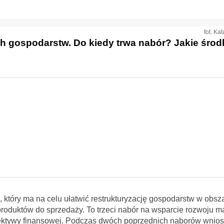
fot. Ka
 gospodarstw. Do kiedy trwa nabór? Jakie środ
który ma na celu ułatwić restrukturyzację gospodarstw w obsz
produktów do sprzedaży. To trzeci nabór na wsparcie rozwoju m
tywy finansowej. Podczas dwóch poprzednich naborów wniosk