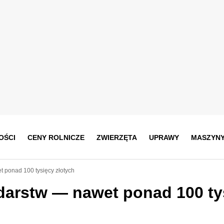
OŚCI
CENY ROLNICZE
ZWIERZĘTA
UPRAWY
MASZYN
 ponad 100 tysięcy złotych
darstw — nawet ponad 100 ty