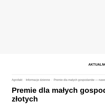
AKTUALN
Agrofakt
Informacje dzienne
Premie dla małych gospodarstw — nawet
Premie dla małych gospo
złotych