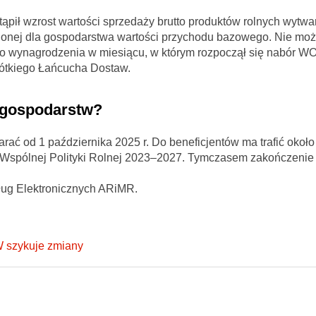
astąpił wzrost wartości sprzedaży brutto produktów rolnych wytw
lonej dla gospodarstwa wartości przychodu bazowego. Nie moż
nego wynagrodzenia w miesiącu, w którym rozpoczął się nabór 
rótkiego Łańcucha Dostaw.
h gospodarstw?
ać od 1 października 2025 r. Do beneficjentów ma trafić około 
a Wspólnej Polityki Rolnej 2023–2027. Tymczasem zakończenie
ług Elektronicznych ARiMR.
W szykuje zmiany