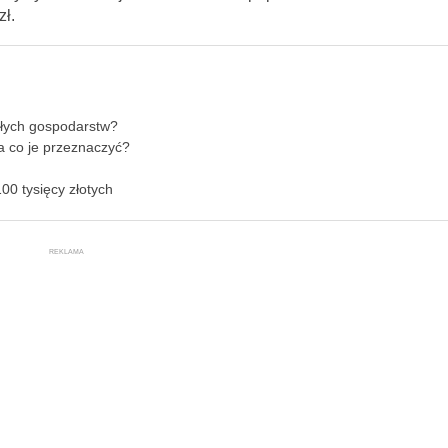
zł.
ałych gospodarstw?
a co je przeznaczyć?
0 tysięcy złotych
REKLAMA