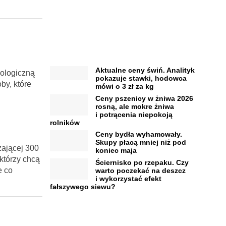
Aktualne ceny świń. Analityk
kologiczną
pokazuje stawki, hodowca
by, które
mówi o 3 zł za kg
Ceny pszenicy w żniwa 2026
rosną, ale mokre żniwa
i potrącenia niepokoją
rolników
Ceny bydła wyhamowały.
Skupy płacą mniej niż pod
zającej 300
koniec maja
którzy chcą
Ściernisko po rzepaku. Czy
e co
warto poczekać na deszcz
i wykorzystać efekt
fałszywego siewu?