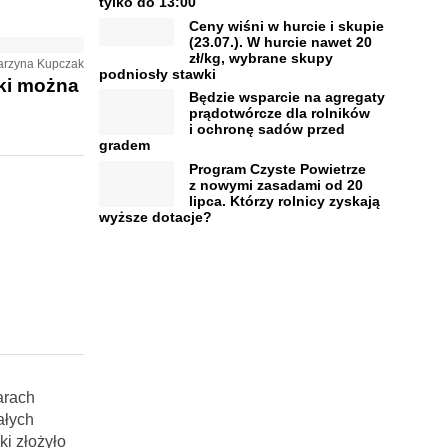
tylko do 13:00
Ceny wiśni w hurcie i skupie
(23.07.). W hurcie nawet 20
zł/kg, wybrane skupy
tarzyna Kupczak
podniosły stawki
ki można
Będzie wsparcie na agregaty
prądotwórcze dla rolników
i ochronę sadów przed
gradem
Program Czyste Powietrze
z nowymi zasadami od 20
lipca. Którzy rolnicy zyskają
wyższe dotacje?
arach
ałych
i złożyło