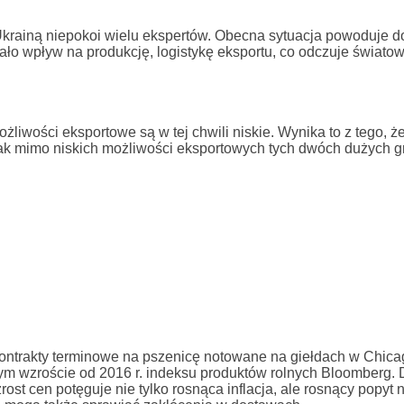
Ukrainą niepokoi wielu ekspertów. Obecna sytuacja powoduje 
ło wpływ na produkcję, logistykę eksportu, co odczuje światow
liwości eksportowe są w tej chwili niskie. Wynika to z tego, ż
ak mimo niskich możliwości eksportowych tych dwóch dużych g
 kontrakty terminowe na pszenicę notowane na giełdach w Chica
nym wzroście od 2016 r. indeksu produktów rolnych Bloomberg. 
ost cen potęguje nie tylko rosnąca inflacja, ale rosnący popyt 