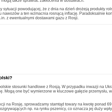
kę mogą także sprawiać zakłócenia w dostawach.
ytuacji powodującej, że z dnia na dzień drożeją produkty rol
u nawozów a ten wzmacnia rosnącą inflację. Paradoksalnie konf
m.in. z ewentualnymi dostawami gazu z Rosji.
olski?
olskie stosunki handlowe z Rosją. W przypadku inwazji na Ukr
sję. Mogą one być wymierzone w kluczowe gałęzie przemysłu, w
cji na Rosję, sprowadzamy stamtąd towary na kwotę ponad 69 
rozgrywających np. na rynku pszenicy, co oznacza jej duży wpł