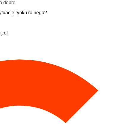
a dobre.
ytuację rynku rolnego?
ąco!