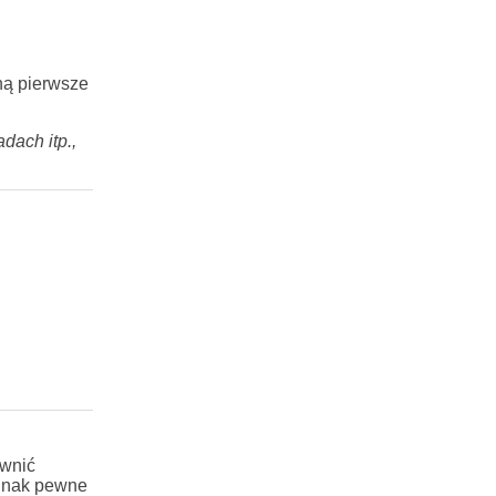
ną pierwsze
ach itp.,
ewnić
ednak pewne