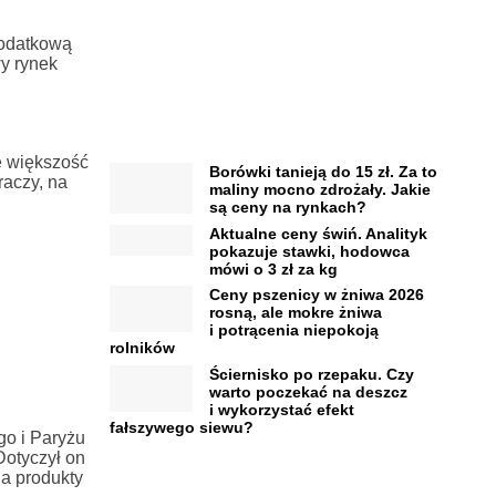
dodatkową
y rynek
e większość
Borówki tanieją do 15 zł. Za to
raczy, na
maliny mocno zdrożały. Jakie
są ceny na rynkach?
Aktualne ceny świń. Analityk
pokazuje stawki, hodowca
mówi o 3 zł za kg
Ceny pszenicy w żniwa 2026
rosną, ale mokre żniwa
i potrącenia niepokoją
rolników
Ściernisko po rzepaku. Czy
warto poczekać na deszcz
i wykorzystać efekt
fałszywego siewu?
go i Paryżu
Dotyczył on
na produkty