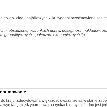
lnictwa w ciągu najbliższych kilku tygodni przedstawione zosta
hni obsadzonej, warunkach upraw, dostępności nakładów, opad
ym geopolitycznych, społeczno
–
ekonomicznych itp
.
podsumowanie
ż do kraju. Zdecydowana większość uważa, że są w stanie zap
ają wymianę międzynarodową na rynkach rolnych. Jedno jest j