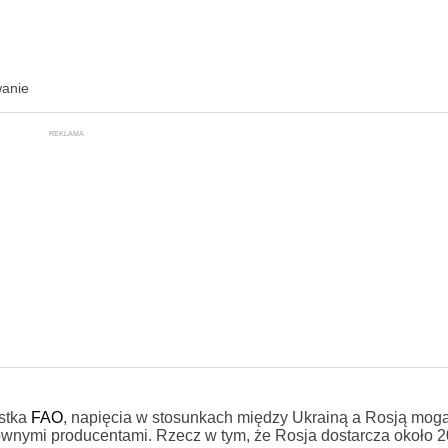
wanie
REKLAMA
stka
FAO
, napięcia w stosunkach między Ukrainą a Rosją mog
głównymi producentami. Rzecz w tym, że Rosja dostarcza około 