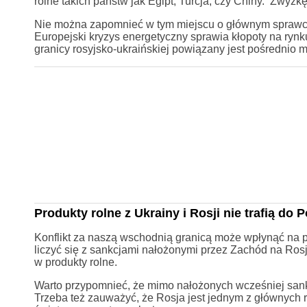
rolne takich państw jak Egipt, Turcja, czy Chiny. Zwyż
Nie można zapomnieć w tym miejscu o głównym sprawcy s
Europejski kryzys energetyczny sprawia kłopoty na rynk
granicy rosyjsko-ukraińskiej powiązany jest pośrednio 
Produkty rolne z Ukrainy i Rosji nie trafią do P
Konflikt za naszą wschodnią granicą może wpłynąć na p
liczyć się z sankcjami nałożonymi przez Zachód na Ro
w produkty rolne.
Warto przypomnieć, że mimo nałożonych wcześniej sank
Trzeba też zauważyć, że Rosja jest jednym z głównych 