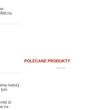
ne.
likt na
POLECANE PRODUKTY
REKLAMA
ainę należy
 tym
mld zł.
yw na