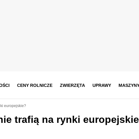
OŚCI
CENY ROLNICZE
ZWIERZĘTA
UPRAWY
MASZYN
nki europejskie?
ie trafią na rynki europejski