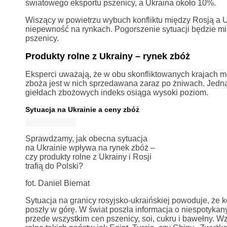
światowego eksportu pszenicy, a Ukraina około 10%.
Wiszący w powietrzu wybuch konfliktu między Rosją a 
niepewność na rynkach. Pogorszenie sytuacji będzie mia
pszenicy.
Produkty rolne z Ukrainy – rynek zbóż
Eksperci uważają, że w obu skonfliktowanych krajach moż
zboża jest w nich sprzedawana zaraz po żniwach. Jedn
giełdach zbożowych indeks osiąga wysoki poziom.
Sytuacja na Ukrainie a ceny zbóż
Sprawdzamy, jak obecna sytuacja
na Ukrainie wpływa na rynek zbóż –
czy produkty rolne z Ukrainy i Rosji
trafią do Polski?
fot. Daniel Biernat
Sytuacja na granicy rosyjsko-ukraińskiej powoduje, że
poszły w górę. W świat poszła informacja o niespotyka
przede wszystkim cen pszenicy, soi, cukru i bawełny. Wzr