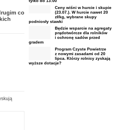
tylko do 13:00
Ceny wiśni w hurcie i skupie
drugim co
(23.07.). W hurcie nawet 20
zł/kg, wybrane skupy
kich
podniosły stawki
Będzie wsparcie na agregaty
prądotwórcze dla rolników
i ochronę sadów przed
gradem
Program Czyste Powietrze
z nowymi zasadami od 20
lipca. Którzy rolnicy zyskają
wyższe dotacje?
yskują