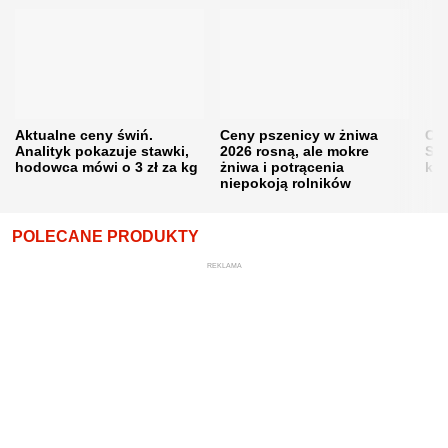
Aktualne ceny świń.
Ceny pszenicy w żniwa
Ce
Analityk pokazuje stawki,
2026 rosną, ale mokre
Sku
hodowca mówi o 3 zł za kg
żniwa i potrącenia
kon
niepokoją rolników
POLECANE PRODUKTY
REKLAMA