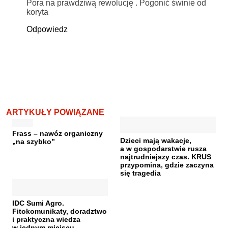
Pora na prawdziwą rewolucję . Pogonić świnie od
koryta
Odpowiedz
ARTYKUŁY POWIĄZANE
Frass – nawóz organiczny
Dzieci mają wakacje,
„na szybko”
a w gospodarstwie rusza
najtrudniejszy czas. KRUS
przypomina, gdzie zaczyna
się tragedia
IDC Sumi Agro.
Fitokomunikaty, doradztwo
i praktyczna wiedza
w jednym miejscu