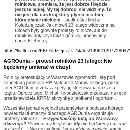
rolnictwa, premiera, że jest dobrze i będzie
jeszcze lepiej. My tej dobroci nie widzimy. To
nie jest dla nas kraj który płynie miodem,
który płynie mlekiem
– podkreślał Michał
Kołodziejczak. Jak mówił 23 lutego widoczne na
ulicach były głównie protesty rolnicze, ale do
rolników dołączyli także górnicy, pracownicy
i przedsiębiorcy.
https://twitter.com/EKOlodziejczak_/status/14964129772804
AGROunia – protest rolników 23 lutego: Nie
będziemy umierać w ciszy!
Rolnicy protestujący w Warszawie zgromadzili się pod
kancelarią premiera RP Mateusza Morawieckiego, gdzie
lider AGROunii przekazał petycję skierowaną do szefa
rządu. Oprócz tego, Michał Kołodziejczak przekazał na ręce
przedstawiciela KPRM skrzynkę z jabłkami i ogórkami.
Wcześniej jednak wygłosił przemówienie podczas którego
powiedział tłumaczył dlaczego AGROunia organizuje
protesty rolnicze. –
Przyjechaliśmy tutaj do Warszawy,
dlaczego?
Powiedzmy to głośno: My nie będziemy umierać
w ciszy! (…) Nie pozwolimy, żeby ludzie w mieście umarli