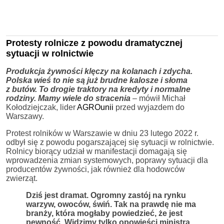
Protesty rolnicze z powodu dramatycznej
sytuacji w rolnictwie
Produkcja żywności klęczy na kolanach i zdycha.
Polska wieś to nie są już brudne kalosze i słoma
z butów. To drogie traktory na kredyty i normalne
rodziny. Mamy wiele do stracenia
– mówił Michał
Kołodziejczak, lider
AGROunii
przed wyjazdem do
Warszawy.
Protest rolników w Warszawie w dniu 23 lutego 2022 r.
odbył się z powodu pogarszającej się sytuacji w rolnictwie.
Rolnicy biorący udział w manifestacji domagają się
wprowadzenia zmian systemowych, poprawy sytuacji dla
producentów żywności, jak również dla hodowców
zwierząt.
Dziś jest dramat. Ogromny zastój na rynku
warzyw, owoców, świń. Tak na prawdę nie ma
branży, która mogłaby powiedzieć, że jest
pewność. Widzimy tylko opowieści ministra