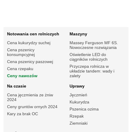
Notowania cen rolniczych
Maszyny
Cena kukurydzy suchej
Massey Ferguson MF 6S.
Nowoczesne rozwiązania
Cena pszenicy
konsumpcyjnej
Oświetlenie LED do
ciągników rolniczych
Cena pszenicy paszowej
Przyczepa rolnicza w
Cena rzepaku
układzie tandem: wady i
Ceny nawozów
zalety
Na czasie
Uprawy
Cena jęczmienia ze żniw
Jęczmień
2024
Kukurydza
Ceny gruntów ornych 2024
Pszenica ozima
Kary za brak OC
Rzepak
Ziemniaki