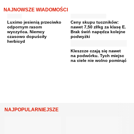
NAJNOWSZE WIADOMOŚCI
Luximo jesienią przeciwko
Ceny skupu tuczników:
odpornym rasom
nawet 7,50 zł/kg za klasę E.
wyczyńca. Niemcy
Brak świń napędza kolejne
czasowo dopuściły
podwyżki
herbicyd
Kleszcze czają się nawet
na podwórku. Tych miejsc
na ciele nie wolno pominąć
NAJPOPULARNIEJSZE