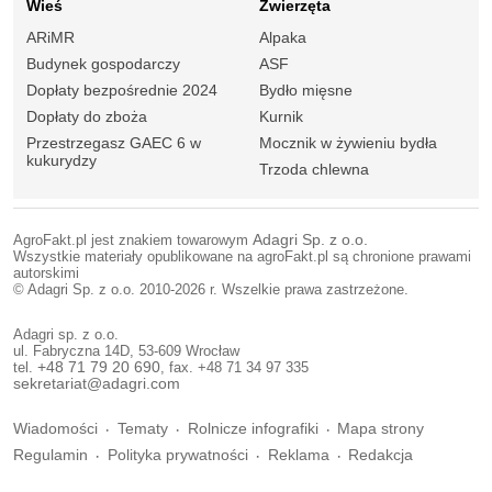
Wieś
Zwierzęta
ARiMR
Alpaka
Budynek gospodarczy
ASF
Dopłaty bezpośrednie 2024
Bydło mięsne
Dopłaty do zboża
Kurnik
Przestrzegasz GAEC 6 w
Mocznik w żywieniu bydła
kukurydzy
Trzoda chlewna
AgroFakt.pl jest znakiem towarowym
Adagri Sp. z o.o.
Wszystkie materiały opublikowane na agroFakt.pl są chronione prawami
autorskimi
© Adagri Sp. z o.o. 2010-2026 r. Wszelkie prawa zastrzeżone.
Adagri sp. z o.o.
ul. Fabryczna 14D, 53-609 Wrocław
tel.
+48 71 79 20 690
, fax. +48 71 34 97 335
sekretariat@adagri.com
Wiadomości
Tematy
Rolnicze infografiki
Mapa strony
Regulamin
Polityka prywatności
Reklama
Redakcja