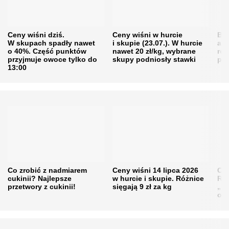
Ceny wiśni dziś.
Ceny wiśni w hurcie
Będ
W skupach spadły nawet
i skupie (23.07.). W hurcie
agr
o 40%. Część punktów
nawet 20 zł/kg, wybrane
rol
przyjmuje owoce tylko do
skupy podniosły stawki
pr
13:00
Co zrobić z nadmiarem
Ceny wiśni 14 lipca 2026
Cen
cukinii? Najlepsze
w hurcie i skupie. Różnice
Rol
przetwory z cukinii!
sięgają 9 zł za kg
„pe
obn