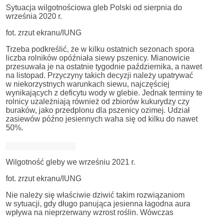
Sytuacja wilgotnościowa gleb Polski od sierpnia do
września 2020 r.
fot. zrzut ekranu/IUNG
Trzeba podkreślić, że w kilku ostatnich sezonach spora
liczba rolników opóźniała siewy pszenicy. Mianowicie
przesuwała je na ostatnie tygodnie października, a nawet
na listopad. Przyczyny takich decyzji należy upatrywać
w niekorzystnych warunkach siewu, najczęściej
wynikających z deficytu wody w glebie. Jednak terminy te
rolnicy uzależniają również od zbiorów kukurydzy czy
buraków, jako przedplonu dla pszenicy ozimej. Udział
zasiewów późno jesiennych waha się od kilku do nawet
50%.
Wilgotność gleby we wrześniu 2021 r.
fot. zrzut ekranu/IUNG
Nie należy się właściwie dziwić takim rozwiązaniom
w sytuacji, gdy długo panująca jesienna łagodna aura
wpływa na nieprzerwany wzrost roślin. Wówczas