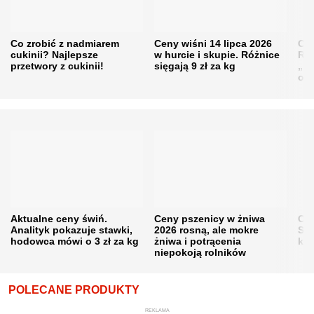
Co zrobić z nadmiarem
Ceny wiśni 14 lipca 2026
Cen
cukinii? Najlepsze
w hurcie i skupie. Różnice
Rol
przetwory z cukinii!
sięgają 9 zł za kg
„pe
obn
Aktualne ceny świń.
Ceny pszenicy w żniwa
Ce
Analityk pokazuje stawki,
2026 rosną, ale mokre
Sku
hodowca mówi o 3 zł za kg
żniwa i potrącenia
kon
niepokoją rolników
POLECANE PRODUKTY
REKLAMA