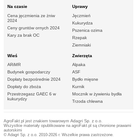
Na czasie
Uprawy
Cena jęczmienia ze żniw
Jęczmień
2024
Kukurydza
Ceny gruntów ornych 2024
Pszenica ozima
Kary za brak OC
Rzepak
Ziemniaki
Wieś
Zwierzęta
ARiMR
Alpaka
Budynek gospodarczy
ASF
Dopłaty bezpośrednie 2024
Bydło mięsne
Dopłaty do zboża
Kurnik
Przestrzegasz GAEC 6 w
Mocznik w żywieniu bydła
kukurydzy
Trzoda chlewna
AgroFakt.pl jest znakiem towarowym
Adagri Sp. z o.o.
Wszystkie materiały opublikowane na agroFakt.pl są chronione prawami
autorskimi
© Adagri Sp. z o.o. 2010-2026 r. Wszelkie prawa zastrzeżone.