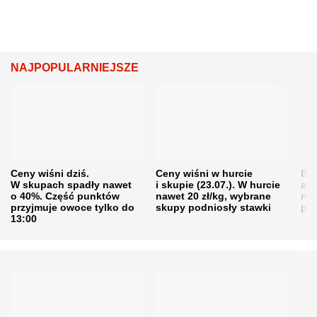
NAJPOPULARNIEJSZE
Ceny wiśni dziś.
Ceny wiśni w hurcie
Będ
W skupach spadły nawet
i skupie (23.07.). W hurcie
agr
o 40%. Część punktów
nawet 20 zł/kg, wybrane
rol
przyjmuje owoce tylko do
skupy podniosły stawki
pr
13:00