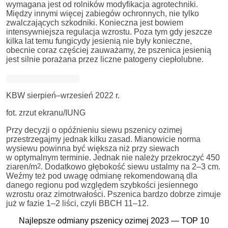
wymagana jest od rolników modyfikacja agrotechniki.
Między innymi więcej zabiegów ochronnych, nie tylko
zwalczających szkodniki. Konieczna jest bowiem
intensywniejsza regulacja wzrostu. Poza tym gdy jeszcze
kilka lat temu fungicydy jesienią nie były konieczne,
obecnie coraz częściej zauważamy, że pszenica jesienią
jest silnie porażana przez liczne patogeny ciepłolubne.
KBW sierpień–wrzesień 2022 r.
fot. zrzut ekranu/IUNG
Przy decyzji o opóźnieniu siewu pszenicy ozimej
przestrzegajmy jednak kilku zasad. Mianowicie norma
wysiewu powinna być większa niż przy siewach
w optymalnym terminie. Jednak nie należy przekroczyć 450
ziaren/m
2
. Dodatkowo głębokość siewu ustalmy na 2–3 cm.
Weźmy też pod uwagę odmianę rekomendowaną dla
danego regionu pod względem szybkości jesiennego
wzrostu oraz zimotrwałości. Pszenica bardzo dobrze zimuje
już w fazie 1–2 liści, czyli BBCH 11–12.
Najlepsze odmiany pszenicy ozimej 2023 — TOP 10