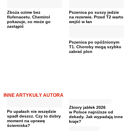
Zboża ozime bez
Pszenica po suszy jedzie
flufenacetu. Chemirol
na rezerwie. Przed T2 warto
pokazuje, co może go
wejść w łan
zastąpić
Pszenica po opóźnionym
T1. Choroby mogą szybko
zabrać plon
INNE ARTYKUŁY AUTORA
Zbiory jabłek 2026
Po upałach nie wszędzie
w Polsce najniższe od
spadł deszcz. Czy to dobry
dekady. Jak wypadają inne
moment na uprawę
kraje?
ścierniska?