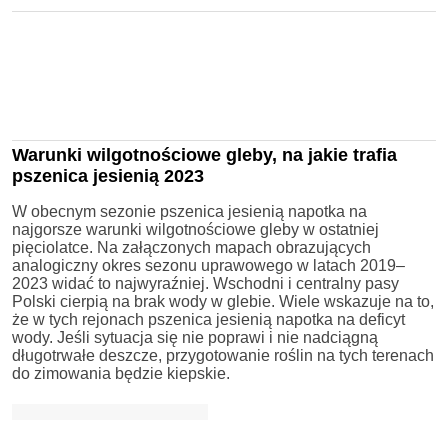
Warunki wilgotnościowe gleby, na jakie trafia
pszenica jesienią 2023
W obecnym sezonie pszenica jesienią napotka na
najgorsze warunki wilgotnościowe gleby w ostatniej
pięciolatce. Na załączonych mapach obrazujących
analogiczny okres sezonu uprawowego w latach 2019–
2023 widać to najwyraźniej. Wschodni i centralny pasy
Polski cierpią na brak wody w glebie. Wiele wskazuje na to,
że w tych rejonach pszenica jesienią napotka na deficyt
wody. Jeśli sytuacja się nie poprawi i nie nadciągną
długotrwałe deszcze, przygotowanie roślin na tych terenach
do zimowania będzie kiepskie.