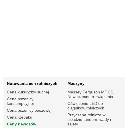
Notowania cen rolniczych
Maszyny
Cena kukurydzy suchej
Massey Ferguson MF 6S.
Nowoczesne rozwiązania
Cena pszenicy
konsumpcyjnej
Oświetlenie LED do
ciągników rolniczych
Cena pszenicy paszowej
Przyczepa rolnicza w
Cena rzepaku
układzie tandem: wady i
Ceny nawozów
zalety