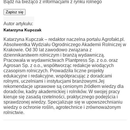
Bądź na bieżąco z informacjami z rynku rolnego
Zapisz się
Autor artykułu:
Katarzyna Kupczak
Katarzyna Kupczak – redaktor naczelna portalu Agrofakt.pl.
Absolwentka Wydziału Ogrodniczego Akademii Rolniczej w
Krakowie. Od 30 lat zawodowo związana z
dziennikarstwem rolniczym i branżą wydawniczą.
Pracowała w wydawnictwach Plantpress Sp. z o.o. oraz
Agrosan Sp. z o.o., współtworząc redakcje wiodących
czasopism rolniczych. Prowadziła liczne projekty
edukacyjne i redakcyjne, współpracując z doradcami
rolnymi, uczelniami i instytucjami branżowymi.Jej
rekomendacje uprawowe są cenionym źródłem wiedzy dla
doradców, kadry akademickiej i rolników. W swojej pracy
kieruje się zasadą rzetelności, praktycznego podejścia i
sprawdzonej wiedzy. Specjalizuje się w upowszechnianiu
wiedzy o ochronie roślin, agrotechnice i zrównoważonym
rolnictwie.