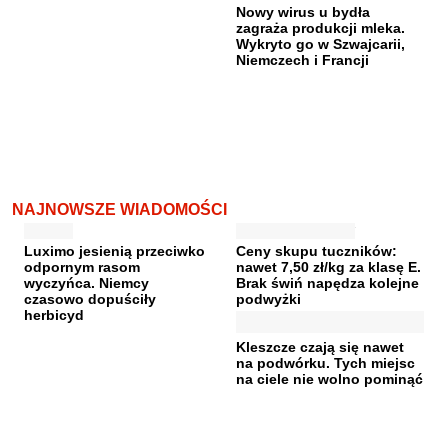
Nowy wirus u bydła
zagraża produkcji mleka.
Wykryto go w Szwajcarii,
Niemczech i Francji
NAJNOWSZE WIADOMOŚCI
Luximo jesienią przeciwko
Ceny skupu tuczników:
odpornym rasom
nawet 7,50 zł/kg za klasę E.
wyczyńca. Niemcy
Brak świń napędza kolejne
czasowo dopuściły
podwyżki
herbicyd
Kleszcze czają się nawet
na podwórku. Tych miejsc
na ciele nie wolno pominąć