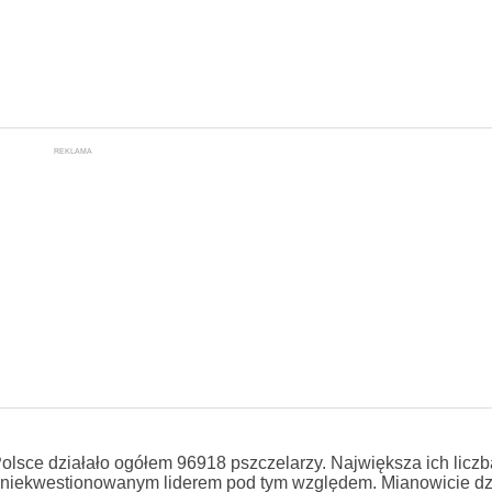
REKLAMA
Polsce działało ogółem 96918 pszczelarzy. Największa ich liczb
t niekwestionowanym liderem pod tym względem. Mianowicie dz