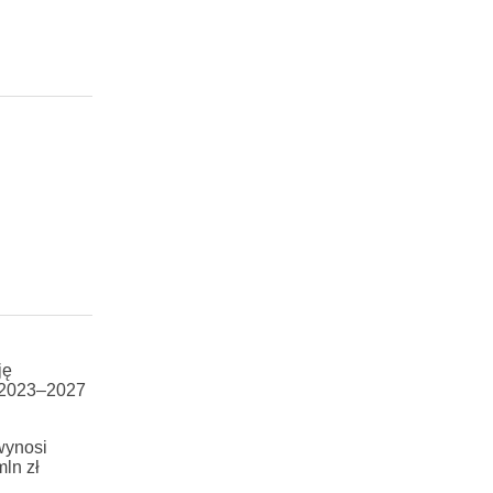
ję
a 2023–2027
wynosi
ln zł