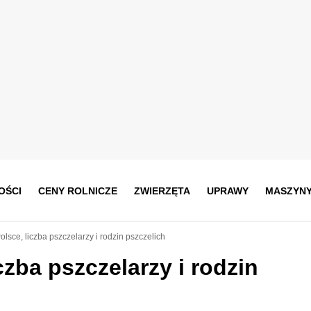
OŚCI
CENY ROLNICZE
ZWIERZĘTA
UPRAWY
MASZYN
lsce, liczba pszczelarzy i rodzin pszczelich
zba pszczelarzy i rodzin