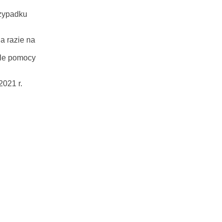
rzypadku
a razie na
ule pomocy
021 r.