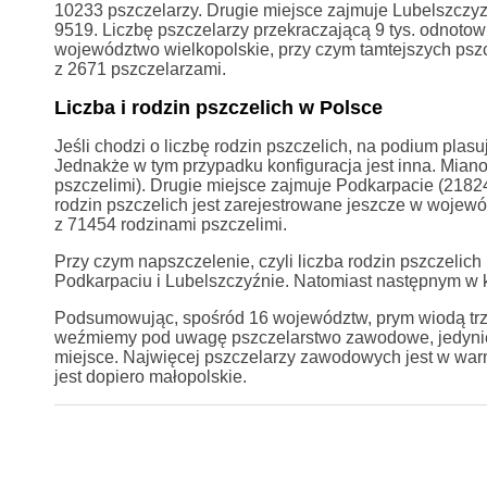
10233 pszczelarzy. Drugie miejsce zajmuje Lubelszczy
9519. Liczbę pszczelarzy przekraczającą 9 tys. odnotow
województwo wielkopolskie, przy czym tamtejszych pszc
z 2671 pszczelarzami.
Liczba i rodzin pszczelich w Polsce
Jeśli chodzi o liczbę rodzin pszczelich, na podium plas
Jednakże w tym przypadku konfiguracja jest inna. Mian
pszczelimi). Drugie miejsce zajmuje Podkarpacie (21824
rodzin pszczelich jest zarejestrowane jeszcze w woje
z 71454 rodzinami pszczelimi.
Przy czym napszczelenie, czyli liczba rodzin pszczelic
Podkarpaciu i Lubelszczyźnie. Natomiast następnym w k
Podsumowując, spośród 16 województw, prym wiodą trzy, 
weźmiemy pod uwagę pszczelarstwo zawodowe, jedynie 
miejsce. Najwięcej pszczelarzy zawodowych jest w war
jest dopiero małopolskie.