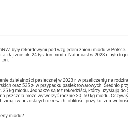
RiRW, były rekordowymi pod względem zbioru miodu w Polsce. 
li łącznie ok. 24 tys. ton miodu. Natomiast w 2023 r. było to ju
 ton.
zenie działalności pasiecznej w 2023 r. w przeliczeniu na rodzi
skich oraz 525 zł w przypadku pasiek towarowych. Średnio przy
. 25 kg miodu. Jednakże są też rekordziści, którzy uzyskują do
zina pszczela może wytworzyć rocznie 20–50 kg miodu. Oczywiś
zimą i w pozostałych okresach, obfitości pożytku, zdrowotnośc
 ceny miodu?