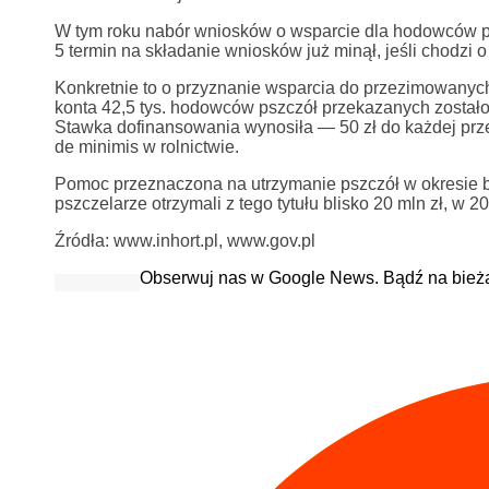
W tym roku nabór wniosków o wsparcie dla hodowców psz
5 termin na składanie wniosków już minął, jeśli chodzi o
Konkretnie to o przyznanie wsparcia do przezimowanych
konta 42,5 tys. hodowców pszczół przekazanych zostało 
Stawka dofinansowania wynosiła — 50 zł do każdej prz
de minimis w rolnictwie.
Pomoc przeznaczona na utrzymanie pszczół w okresie b
pszczelarze otrzymali z tego tytułu blisko 20 mln zł, w
Źródła: www.inhort.pl, www.gov.pl
Obserwuj nas w Google News. Bądź na bież