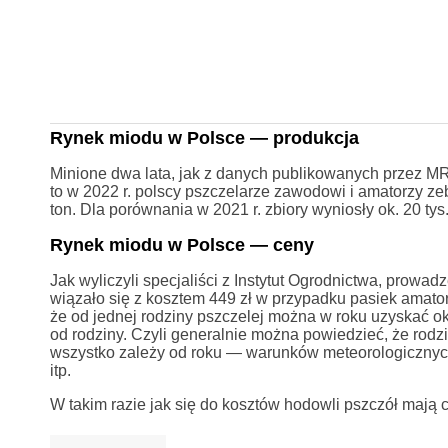
Rynek miodu w Polsce — produkcja
Minione dwa lata, jak z danych publikowanych przez M
to w 2022 r. polscy pszczelarze zawodowi i amatorzy zebra
ton. Dla porównania w 2021 r. zbiory wyniosły ok. 20 tys.
Rynek miodu w Polsce — ceny
Jak wyliczyli specjaliści z Instytut Ogrodnictwa, prowad
wiązało się z kosztem 449 zł w przypadku pasiek amator
że od jednej rodziny pszczelej można w roku uzyskać ok
od rodziny. Czyli generalnie można powiedzieć, że rod
wszystko zależy od roku — warunków meteorologicznych 
itp.
W takim razie jak się do kosztów hodowli pszczół mają