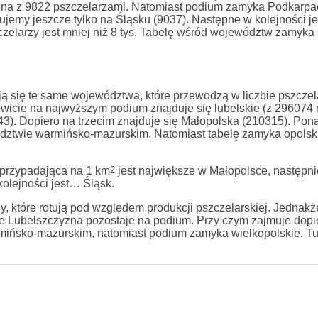
zna z 9822 pszczelarzami. Natomiast podium zamyka Podkarpac
ujemy jeszcze tylko na Śląsku (9037). Następne w kolejności je
zelarzy jest mniej niż 8 tys. Tabelę wśród województw zamyka
ują się te same województwa, które przewodzą w liczbie pszczel
owicie na najwyższym podium znajduje się lubelskie (z 296074 
3). Dopiero na trzecim znajduje się Małopolska (210315). Pona
wództwie warmińsko-mazurskim. Natomiast tabelę zamyka opols
h przypadająca na 1 km
2
jest największe w Małopolsce, następni
olejności jest… Śląsk.
które rotują pod względem produkcji pszczelarskiej. Jednakże
Lubelszczyzna pozostaje na podium. Przy czym zajmuje dopie
mińsko-mazurskim, natomiast podium zamyka wielkopolskie. Tu