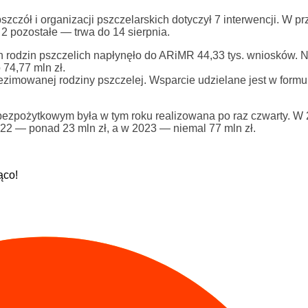
czół i organizacji pszczelarskich dotyczył 7 interwencji. W p
 2 pozostałe — trwa do 14 sierpnia.
 rodzin pszczelich napłynęło do ARiMR 44,33 tys. wniosków. N
74,77 mln zł.
ezimowanej rodziny pszczelej. Wsparcie udzielane jest w form
ezpożytkowym była w tym roku realizowana po raz czwarty. W 2
 2022 — ponad 23 mln zł, a w 2023 — niemal 77 mln zł.
ąco!