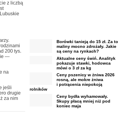
ie z liczbą
st
 Lubuskie
arzy.
Borówki tanieją do 15 zł. Za to
rodzinami
maliny mocno zdrożały. Jakie
d 200 tys.
są ceny na rynkach?
kie —
Aktualne ceny świń. Analityk
pokazuje stawki, hodowca
mówi o 3 zł za kg
e na
Ceny pszenicy w żniwa 2026
rosną, ale mokre żniwa
i potrącenia niepokoją
 jeśli
rolników
ro drugie
Ceny bydła wyhamowały.
ż za nim
Skupy płacą mniej niż pod
koniec maja