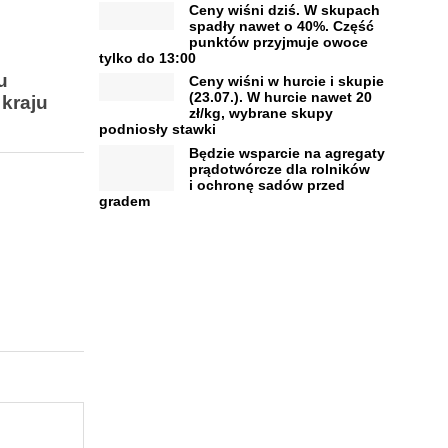
Ceny wiśni dziś. W skupach
spadły nawet o 40%. Część
punktów przyjmuje owoce
tylko do 13:00
u
Ceny wiśni w hurcie i skupie
(23.07.). W hurcie nawet 20
 kraju
zł/kg, wybrane skupy
podniosły stawki
Będzie wsparcie na agregaty
prądotwórcze dla rolników
i ochronę sadów przed
gradem