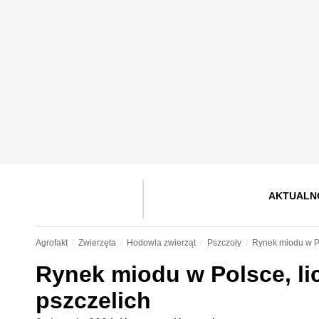
AKTUALN
Agrofakt
Zwierzęta
Hodowla zwierząt
Pszczoły
Rynek miodu w Po
Rynek miodu w Polsce, lic
pszczelich