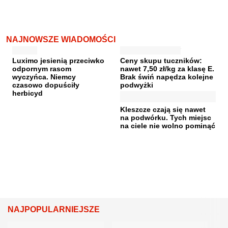
NAJNOWSZE WIADOMOŚCI
Luximo jesienią przeciwko
Ceny skupu tuczników:
odpornym rasom
nawet 7,50 zł/kg za klasę E.
wyczyńca. Niemcy
Brak świń napędza kolejne
czasowo dopuściły
podwyżki
herbicyd
Kleszcze czają się nawet
na podwórku. Tych miejsc
na ciele nie wolno pominąć
NAJPOPULARNIEJSZE