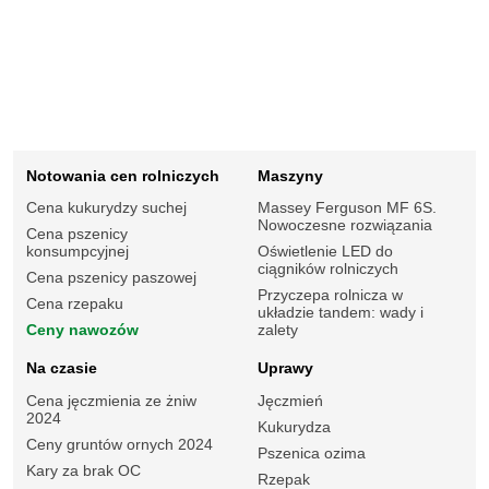
Notowania cen rolniczych
Maszyny
Cena kukurydzy suchej
Massey Ferguson MF 6S.
Nowoczesne rozwiązania
Cena pszenicy
konsumpcyjnej
Oświetlenie LED do
ciągników rolniczych
Cena pszenicy paszowej
Przyczepa rolnicza w
Cena rzepaku
układzie tandem: wady i
Ceny nawozów
zalety
Na czasie
Uprawy
Cena jęczmienia ze żniw
Jęczmień
2024
Kukurydza
Ceny gruntów ornych 2024
Pszenica ozima
Kary za brak OC
Rzepak