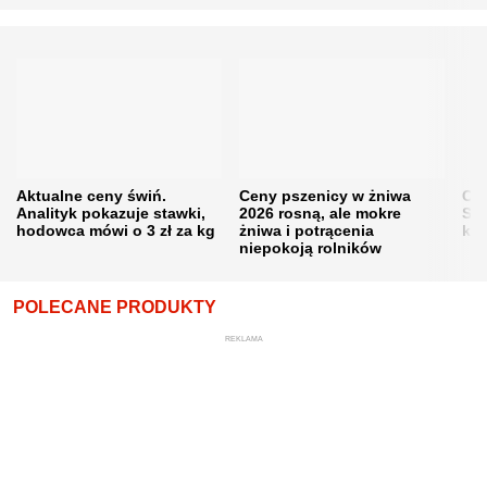
Aktualne ceny świń.
Ceny pszenicy w żniwa
Ce
Analityk pokazuje stawki,
2026 rosną, ale mokre
Sku
hodowca mówi o 3 zł za kg
żniwa i potrącenia
kon
niepokoją rolników
POLECANE PRODUKTY
REKLAMA