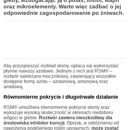
gleby, wzbogacając ją o potas, fosfor, wapń
oraz mikroelementy. Warto więc zadbać o jej
odpowiednie zagospodarowanie po żniwach.
Aby przyspieszyć rozkład słomy, opłaca się wykorzystać
płynne nawozy azotowe. Jednym z nich jest RSM® –
roztwór saletrzano-mocznikowy, zawierający wszystkie
dostępne formy azotu – azotanową, amonową oraz
amidową.
Równomierne pokrycie i długotrwałe działanie
RSM® umożliwia równomierne pokrycie słomy oraz
wykazuje wysoką skuteczność w okresach niedoboru
wilgoci w glebie.
Roztwór zawiera nieszkodliwy dla
środowiska inhibitor korozji
. Oprysk, w odróżnieniu od
nawożenia pogłównego roślin uprawnych,
może zostać