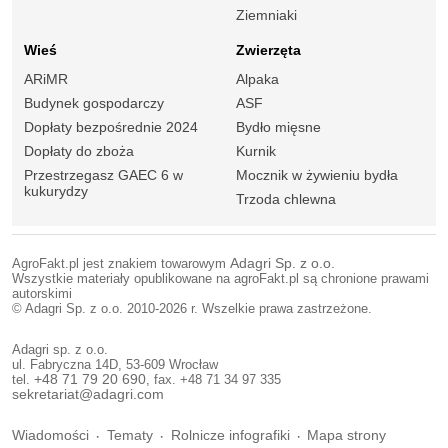
Ziemniaki
Wieś
Zwierzęta
ARiMR
Alpaka
Budynek gospodarczy
ASF
Dopłaty bezpośrednie 2024
Bydło mięsne
Dopłaty do zboża
Kurnik
Przestrzegasz GAEC 6 w
Mocznik w żywieniu bydła
kukurydzy
Trzoda chlewna
AgroFakt.pl jest znakiem towarowym
Adagri Sp. z o.o.
Wszystkie materiały opublikowane na agroFakt.pl są chronione prawami
autorskimi
© Adagri Sp. z o.o. 2010-2026 r. Wszelkie prawa zastrzeżone.
Adagri sp. z o.o.
ul. Fabryczna 14D, 53-609 Wrocław
tel.
+48 71 79 20 690
, fax. +48 71 34 97 335
sekretariat@adagri.com
Wiadomości
Tematy
Rolnicze infografiki
Mapa strony