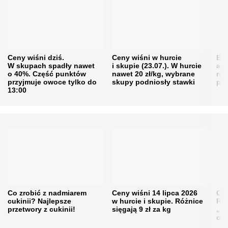
Ceny wiśni dziś.
Ceny wiśni w hurcie
Będ
W skupach spadły nawet
i skupie (23.07.). W hurcie
agr
o 40%. Część punktów
nawet 20 zł/kg, wybrane
rol
przyjmuje owoce tylko do
skupy podniosły stawki
pr
13:00
Co zrobić z nadmiarem
Ceny wiśni 14 lipca 2026
Cen
cukinii? Najlepsze
w hurcie i skupie. Różnice
Rol
przetwory z cukinii!
sięgają 9 zł za kg
„pe
obn