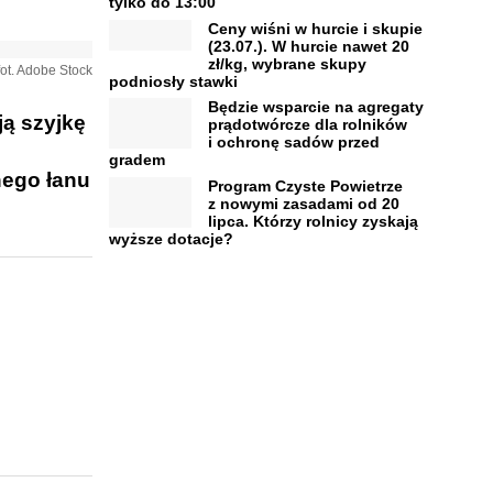
tylko do 13:00
Ceny wiśni w hurcie i skupie
(23.07.). W hurcie nawet 20
zł/kg, wybrane skupy
fot. Adobe Stock
podniosły stawki
Będzie wsparcie na agregaty
ją szyjkę
prądotwórcze dla rolników
i ochronę sadów przed
gradem
nego łanu
Program Czyste Powietrze
z nowymi zasadami od 20
lipca. Którzy rolnicy zyskają
wyższe dotacje?