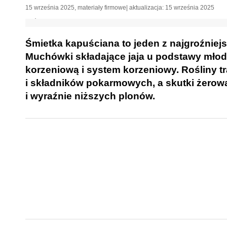
15 września 2025
,
materiały firmowe
| aktualizacja:
15 września 2025
Śmietka kapuściana to jeden z najgroźnie
Muchówki składające jaja u podstawy młody
korzeniową i system korzeniowy. Rośliny 
i składników pokarmowych, a skutki żerow
i wyraźnie niższych plonów.