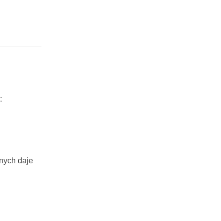
:
znych daje