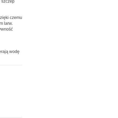
n szczep
zięki czemu
m larw.
tywność
erają wodę