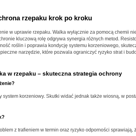
hrona rzepaku krok po kroku
żenie w uprawie rzepaku. Walka wyłącznie za pomocą chemii n
ochronie kluczową rolę odgrywa synergia różnych metod. Resist
rność roślin i poprawia kondycję systemu korzeniowego, skutec
ieczne narzędzie, które pozwala ograniczyć ryzyko strat i bu
ka w rzepaku – skuteczna strategia ochrony
żenie?
dy system korzeniowy. Skutki widać jednak także wiosną, w post
k?
oblem z trafieniem w termin oraz ryzyko odporności sprawiają,