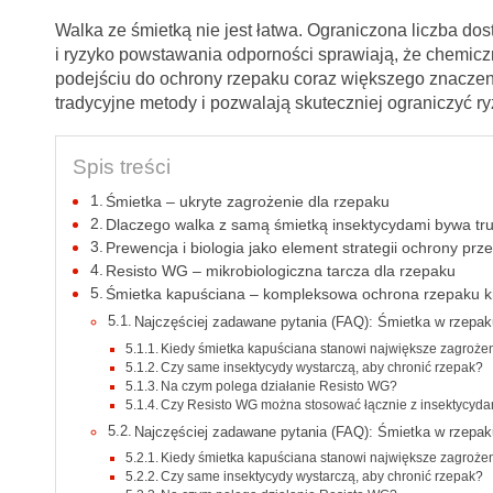
Walka ze śmietką nie jest łatwa. Ograniczona liczba do
i ryzyko powstawania odporności sprawiają, że chemic
podejściu do ochrony rzepaku coraz większego znaczeni
tradycyjne metody i pozwalają skuteczniej ograniczyć ryz
Spis treści
Śmietka – ukryte zagrożenie dla rzepaku
Dlaczego walka z samą śmietką insektycydami bywa tr
Prewencja i biologia jako element strategii ochrony prz
Resisto WG – mikrobiologiczna tarcza dla rzepaku
Śmietka kapuściana – kompleksowa ochrona rzepaku k
Najczęściej zadawane pytania (FAQ): Śmietka w rzepak
Kiedy śmietka kapuściana stanowi największe zagroże
Czy same insektycydy wystarczą, aby chronić rzepak?
Na czym polega działanie Resisto WG?
Czy Resisto WG można stosować łącznie z insektycyd
Najczęściej zadawane pytania (FAQ): Śmietka w rzepak
Kiedy śmietka kapuściana stanowi największe zagroże
Czy same insektycydy wystarczą, aby chronić rzepak?