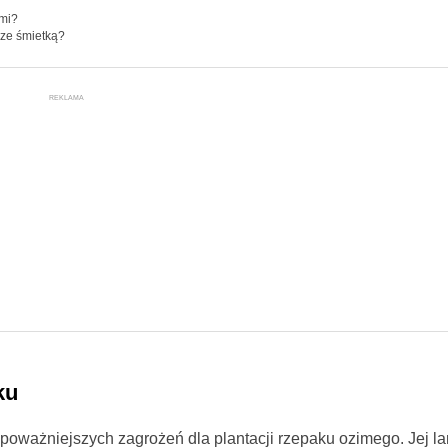
ami?
ze śmietką?
REKLAMA
ku
jpoważniejszych zagrożeń dla plantacji rzepaku ozimego. Jej la