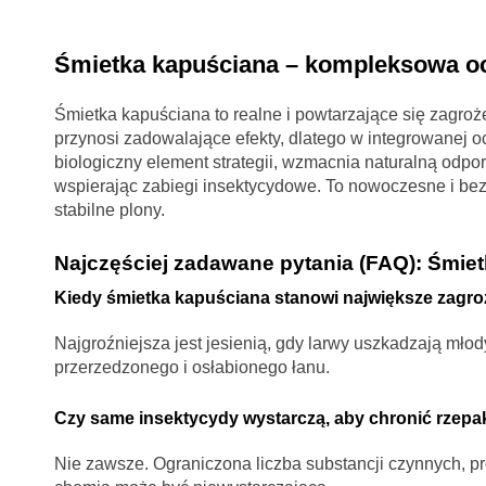
Śmietka kapuściana – kompleksowa oc
Śmietka kapuściana to realne i powtarzające się zagro
przynosi zadowalające efekty, dlatego w integrowanej 
biologiczny element strategii, wzmacnia naturalną odpo
wspierając zabiegi insektycydowe. To nowoczesne i bezp
stabilne plony.
Najczęściej zadawane pytania (FAQ): Śmiet
Kiedy śmietka kapuściana stanowi największe zagro
Najgroźniejsza jest jesienią, gdy larwy uszkadzają mło
przerzedzonego i osłabionego łanu.
Czy same insektycydy wystarczą, aby chronić rzepa
Nie zawsze. Ograniczona liczba substancji czynnych, pr