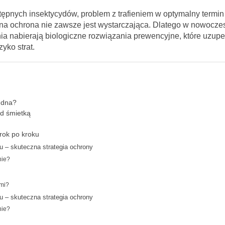
stępnych insektycydów, problem z trafieniem w optymalny termi
zna ochrona nie zawsze jest wystarczająca. Dlatego w nowocz
a nabierają biologiczne rozwiązania prewencyjne, które uzupe
yko strat.
udna?
ed śmietką
rok po kroku
u – skuteczna strategia ochrony
nie?
ami?
u – skuteczna strategia ochrony
nie?