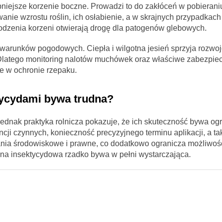
bniejsze korzenie boczne. Prowadzi to do zakłóceń w pobieran
nie wzrostu roślin, ich osłabienie, a w skrajnych przypadkach
kodzenia korzeni otwierają drogę dla patogenów glebowych.
warunków pogodowych. Ciepła i wilgotna jesień sprzyja rozwo
Dlatego monitoring nalotów muchówek oraz właściwe zabezpie
e w ochronie rzepaku.
tycydami bywa trudna?
 jednak praktyka rolnicza pokazuje, że ich skuteczność bywa og
ji czynnych, konieczność precyzyjnego terminu aplikacji, a ta
ia środowiskowe i prawne, co dodatkowo ogranicza możliwoś
ona insektycydowa rzadko bywa w pełni wystarczająca.