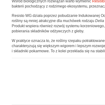
Wśród biologicznych rozwiązań warto wymienić
Resist
bakterii pochodzący z rodzimego ekosystemu, przeznacz
Resisto WG działa poprzez pobudzanie Indukowanej Odp
rośliny są mniej atrakcyjne dla muchówek rodzaju
Delia
Produkt wspiera również rozwój systemu korzeniowego, 
pobierania składników odżywczych z gleby.
W praktyce oznacza to, że rośliny rzepaku potraktowan
charakteryzują się większym wigorem i lepszym rozwoj
i składniki pokarmowe. To z kolei przekłada się na stabi