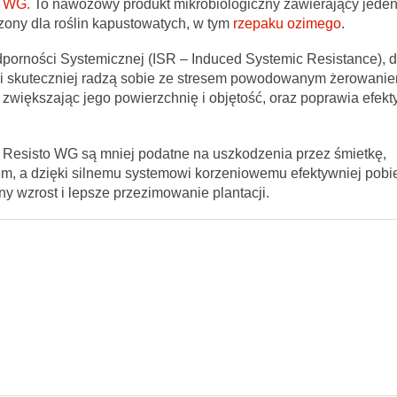
o WG.
To nawozowy produkt mikrobiologiczny zawierający jede
ony dla roślin kapustowatych, w tym
rzepaku ozimego
.
orności Systemicznej (ISR – Induced Systemic Resistance), d
i skuteczniej radzą sobie ze stresem powodowanym żerowanie
zwiększając jego powierzchnię i objętość, oraz poprawia efek
e Resisto WG są mniej podatne na uszkodzenia przez śmietkę,
em, a dzięki silnemu systemowi korzeniowemu efektywniej pobi
lny wzrost i lepsze przezimowanie plantacji.