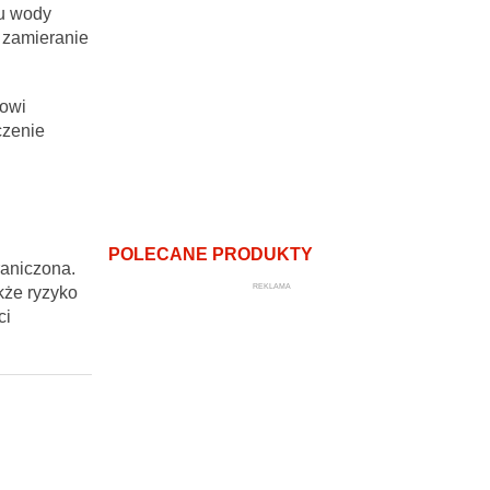
iu wody
 zamieranie
jowi
czenie
POLECANE PRODUKTY
raniczona.
REKLAMA
kże ryzyko
ci