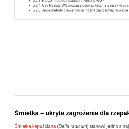
Na czym polega działanie Resisto WG?
Czy Resisto WG można stosować łącznie z insektycyd
Jakie metody prewencyjne można zastosować w walce 
Śmietka – ukryte zagrożenie dla rzepa
Śmietka kapuściana
(
Delia radicum
) stanowi jedno z na