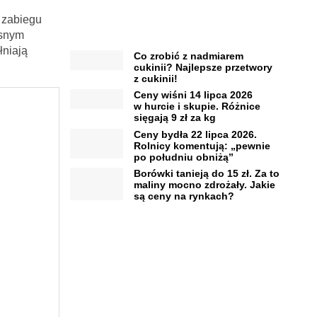
n zabiegu
esnym
łniają
Co zrobić z nadmiarem
cukinii? Najlepsze przetwory
z cukinii!
Ceny wiśni 14 lipca 2026
w hurcie i skupie. Różnice
sięgają 9 zł za kg
Ceny bydła 22 lipca 2026.
Rolnicy komentują: „pewnie
po południu obniżą”
Borówki tanieją do 15 zł. Za to
maliny mocno zdrożały. Jakie
są ceny na rynkach?