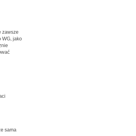
ie zawsze
o WG, jako
znie
dować
aci
 że sama