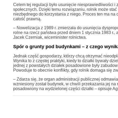
Celem tej regulacji było usunięcie niesprawiedliwości 
społecznych. Dzięki temu rozwiązaniu, rolnik może stać
niezbędnego do korzystania z niego. Proces ten ma na c
całość prawną.
– Nowelizacja z 1989 r. zmierzała do usunięcia dysprop
rolne na rzecz państwa przed dniem 1 stycznia 1983 r.,
Jacek Czerniak, wiceminister rolnictwa.
Spór o grunty pod budynkami – z czego wynika
Jednak część gospodarzy, którzy chcą otrzymać nieodp
Wynika to z częstej praktyki, kiedy to działki bywały d
jednej z powstałych działek posadowione były zabudow
Powoduje to obecnie konflikty, gdy rolnik domaga się zw
– Zdarza się, że organ administracji publicznej odmawia 
wzniesiony został budynek, w chwili przekazania jej na
posadowiony na wydzielonej części działki – opisuje Ag