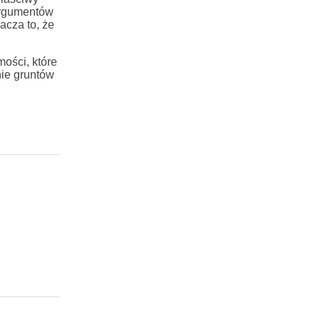
 argumentów
acza to, że
ości, które
nie gruntów