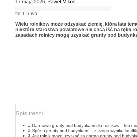
17 maja 2026
,
Paweł Mikos
fot. Canva
Wielu rolników może odzyskać ziemię, która lata tem
niektóre starostwa powiatowe nie chcą iść na rękę ro
zasadach rolnicy mogą uzyskać grunty pod budynka
Spis treści
Darmowe grunty pod budynkami dla rolników – kto mo
Spór o grunty pod budynkami – z czego wynika konflik
Jak rolnik może uzyskać za darmo grunty pod budyn