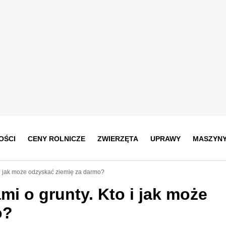
OŚCI
CENY ROLNICZE
ZWIERZĘTA
UPRAWY
MASZYN
 i jak może odzyskać ziemię za darmo?
mi o grunty. Kto i jak może
o?