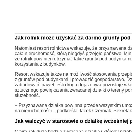
Jak rolnik może uzyskać za darmo grunty po
Natomiast resort rolnictwa wskazuje, że przyznawana dz
cała nieruchomość, którą niegdyś przejęło państwo. Mini
że rolnik powinien otrzymać takie grunty pod budynkami 
korzystania z budynków.
Resort wskazuje także na możliwość stosowania przepis
z gruntów pod budynkami i prowadzić gospodarstwo. Dz
zabudowań, nawet jeśli droga dojazdowa pozostaje włas
sztucznego powiększania zwracanej działki o tereny po
służebność.
– Przyznawana działka powinna przede wszystkim umożl
na nieruchomości – podkreśla Jacek Czerniak, Sekreta
Jak walczyć w starostwie o działkę wcześniej
O tym, jak duża będzie zwracana działka i którędy przeb