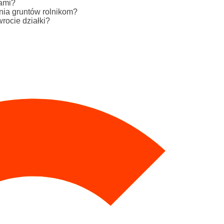
kami?
ia gruntów rolnikom?
rocie działki?