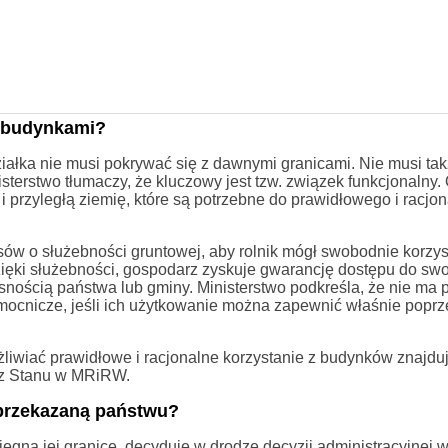
d budynkami?
iałka nie musi pokrywać się z dawnymi granicami. Nie musi tak
sterstwo tłumaczy, że kluczowy jest tzw. związek funkcjonalny.
i przyległą ziemię, które są potrzebne do prawidłowego i racjo
ów o służebności gruntowej, aby rolnik mógł swobodnie korzys
ięki służebności, gospodarz zyskuje gwarancję dostępu do swo
nością państwa lub gminy. Ministerstwo podkreśla, że nie ma 
mocnicze, jeśli ich użytkowanie można zapewnić właśnie poprz
iwiać prawidłowe i racjonalne korzystanie z budynków znajduj
rz Stanu w MRiRW.
 przekazaną państwu?
iegną jej granice, decyduje w drodze decyzji administracyjnej 