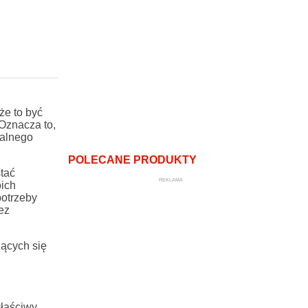
że to być
 Oznacza to,
nalnego
POLECANE PRODUKTY
tać
REKLAMA
ich
potrzeby
ez
ących się
właściwy