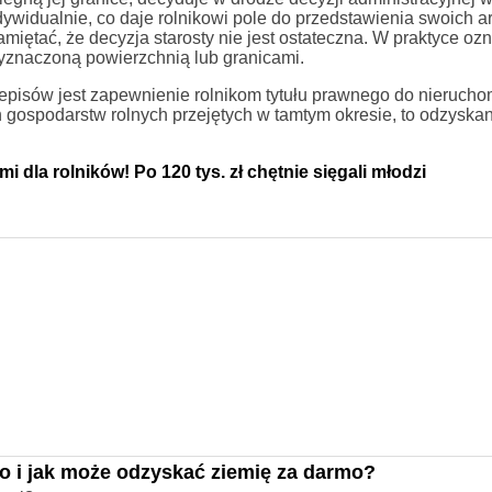
dywidualnie, co daje rolnikowi pole do przedstawienia swoich
ętać, że decyzja starosty nie jest ostateczna. W praktyce ozn
 wyznaczoną powierzchnią lub granicami.
episów jest zapewnienie rolnikom tytułu prawnego do nieruchom
h gospodarstw rolnych przejętych w tamtym okresie, to odzyska
 dla rolników! Po 120 tys. zł chętnie sięgali młodzi
to i jak może odzyskać ziemię za darmo?