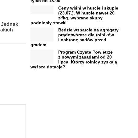
tylko do 13:00
Ceny wiśni w hurcie i skupie
(23.07.). W hurcie nawet 20
zł/kg, wybrane skupy
podniosły stawki
. Jednak
jakich
Będzie wsparcie na agregaty
prądotwórcze dla rolników
i ochronę sadów przed
gradem
Program Czyste Powietrze
z nowymi zasadami od 20
lipca. Którzy rolnicy zyskają
wyższe dotacje?