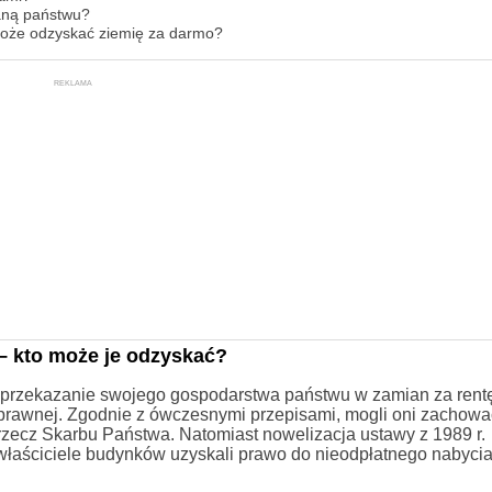
zaną państwu?
 może odzyskać ziemię za darmo?
REKLAMA
– kto może je odzyskać?
na przekazanie swojego gospodarstwa państwu w zamian za rentę
ji prawnej. Zgodnie z ówczesnymi przepisami, mogli oni zachowa
rzecz Skarbu Państwa. Natomiast nowelizacja ustawy z 1989 r.
właściciele budynków uzyskali prawo do nieodpłatnego nabycia