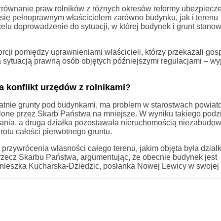
i zrównanie praw rolników z różnych okresów reformy ubezpiecz
 się pełnoprawnym właścicielem zarówno budynku, jak i terenu
elu doprowadzenie do sytuacji, w której budynek i grunt stanow
orcji pomiędzy uprawnieniami właścicieli, którzy przekazali go
 a sytuacją prawną osób objętych późniejszymi regulacjami – wy
 konflikt urzędów z rolnikami?
łatnie grunty pod budynkami, ma problem w starostwach powiat
zielone przez Skarb Państwa na mniejsze. W wyniku takiego podz
ania, a druga działka pozostawała nieruchomością niezabudo
rotu całości pierwotnego gruntu.
przywrócenia własności całego terenu, jakim objęta była działk
 rzecz Skarbu Państwa, argumentując, że obecnie budynek jest
nieszka Kucharska-Dziedzic, posłanka Nowej Lewicy w swojej i