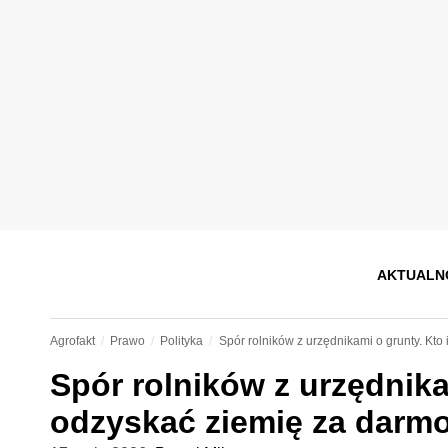
AKTUALN
Agrofakt
Prawo
Polityka
Spór rolników z urzędnikami o grunty. Kto
Spór rolników z urzędnika
odzyskać ziemię za darm