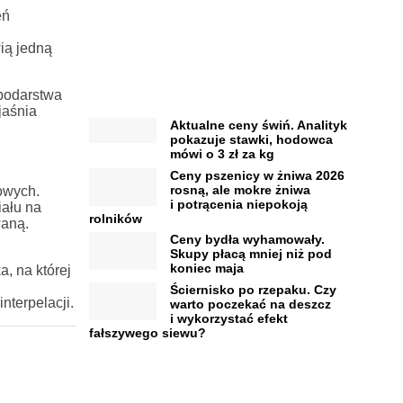
eń
ią jedną
spodarstwa
jaśnia
Aktualne ceny świń. Analityk
pokazuje stawki, hodowca
mówi o 3 zł za kg
Ceny pszenicy w żniwa 2026
rosną, ale mokre żniwa
owych.
i potrącenia niepokoją
iału na
rolników
waną.
Ceny bydła wyhamowały.
Skupy płacą mniej niż pod
koniec maja
a, na której
Ściernisko po rzepaku. Czy
nterpelacji.
warto poczekać na deszcz
i wykorzystać efekt
fałszywego siewu?