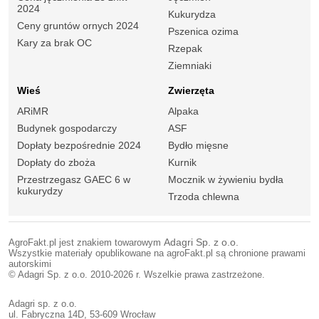
2024
Kukurydza
Ceny gruntów ornych 2024
Pszenica ozima
Kary za brak OC
Rzepak
Ziemniaki
Wieś
Zwierzęta
ARiMR
Alpaka
Budynek gospodarczy
ASF
Dopłaty bezpośrednie 2024
Bydło mięsne
Dopłaty do zboża
Kurnik
Przestrzegasz GAEC 6 w
Mocznik w żywieniu bydła
kukurydzy
Trzoda chlewna
AgroFakt.pl jest znakiem towarowym
Adagri Sp. z o.o.
Wszystkie materiały opublikowane na agroFakt.pl są chronione prawami
autorskimi
© Adagri Sp. z o.o. 2010-2026 r. Wszelkie prawa zastrzeżone.
Adagri sp. z o.o.
ul. Fabryczna 14D, 53-609 Wrocław