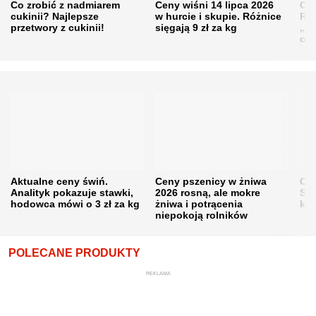
Co zrobić z nadmiarem
Ceny wiśni 14 lipca 2026
Cen
cukinii? Najlepsze
w hurcie i skupie. Różnice
Rol
przetwory z cukinii!
sięgają 9 zł za kg
„pe
obn
Aktualne ceny świń.
Ceny pszenicy w żniwa
Ce
Analityk pokazuje stawki,
2026 rosną, ale mokre
Sku
hodowca mówi o 3 zł za kg
żniwa i potrącenia
kon
niepokoją rolników
POLECANE PRODUKTY
REKLAMA