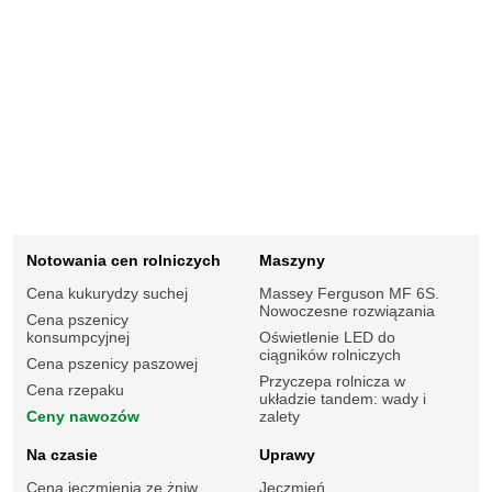
Notowania cen rolniczych
Maszyny
Cena kukurydzy suchej
Massey Ferguson MF 6S.
Nowoczesne rozwiązania
Cena pszenicy
konsumpcyjnej
Oświetlenie LED do
ciągników rolniczych
Cena pszenicy paszowej
Przyczepa rolnicza w
Cena rzepaku
układzie tandem: wady i
Ceny nawozów
zalety
Na czasie
Uprawy
Cena jęczmienia ze żniw
Jęczmień