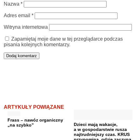
Nazwa
*
Adres email
*
Witryna internetowa
Zapamiętaj moje dane w tej przeglądarce podczas
pisania kolejnych komentarzy.
ARTYKUŁY POWIĄZANE
Frass – nawóz organiczny
Dzieci mają wakacje,
„na szybko”
a w gospodarstwie rusza
najtrudniejszy czas. KRUS
przypomina, gdzie zaczyna