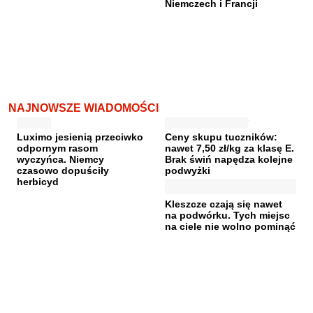
Niemczech i Francji
NAJNOWSZE WIADOMOŚCI
Luximo jesienią przeciwko
Ceny skupu tuczników:
odpornym rasom
nawet 7,50 zł/kg za klasę E.
wyczyńca. Niemcy
Brak świń napędza kolejne
czasowo dopuściły
podwyżki
herbicyd
Kleszcze czają się nawet
na podwórku. Tych miejsc
na ciele nie wolno pominąć