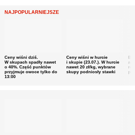
NAJPOPULARNIEJSZE
Ceny wiśni dziś.
Ceny wiśni w hurcie
Będ
W skupach spadły nawet
i skupie (23.07.). W hurcie
agr
o 40%. Część punktów
nawet 20 zł/kg, wybrane
rol
przyjmuje owoce tylko do
skupy podniosły stawki
pr
13:00