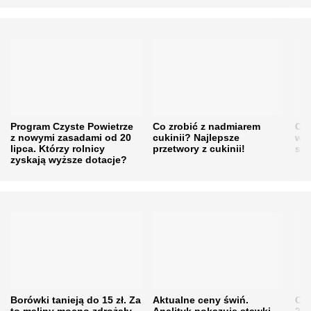
Program Czyste Powietrze
Co zrobić z nadmiarem
Cen
z nowymi zasadami od 20
cukinii? Najlepsze
w h
lipca. Którzy rolnicy
przetwory z cukinii!
się
zyskają wyższe dotacje?
Borówki tanieją do 15 zł. Za
Aktualne ceny świń.
Cen
to maliny mocno zdrożały.
Analityk pokazuje stawki,
202