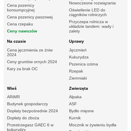
Nowoczesne rozwiązania
Cena pszenicy
konsumpcyjnej
Oświetlenie LED do
ciągników rolniczych
Cena pszenicy paszowej
Przyczepa rolnicza w
Cena rzepaku
układzie tandem: wady i
Ceny nawozów
zalety
Na czasie
Uprawy
Cena jęczmienia ze żniw
Jęczmień
2024
Kukurydza
Ceny gruntów ornych 2024
Pszenica ozima
Kary za brak OC
Rzepak
Ziemniaki
Wieś
Zwierzęta
ARiMR
Alpaka
Budynek gospodarczy
ASF
Dopłaty bezpośrednie 2024
Bydło mięsne
Dopłaty do zboża
Kurnik
Przestrzegasz GAEC 6 w
Mocznik w żywieniu bydła
kukurydzy