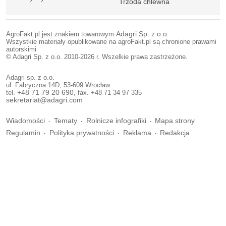
Trzoda chlewna
AgroFakt.pl jest znakiem towarowym
Adagri Sp. z o.o.
Wszystkie materiały opublikowane na agroFakt.pl są chronione prawami
autorskimi
© Adagri Sp. z o.o. 2010-2026 r. Wszelkie prawa zastrzeżone.
Adagri sp. z o.o.
ul. Fabryczna 14D, 53-609 Wrocław
tel.
+48 71 79 20 690
, fax. +48 71 34 97 335
sekretariat@adagri.com
Wiadomości
Tematy
Rolnicze infografiki
Mapa strony
Regulamin
Polityka prywatności
Reklama
Redakcja