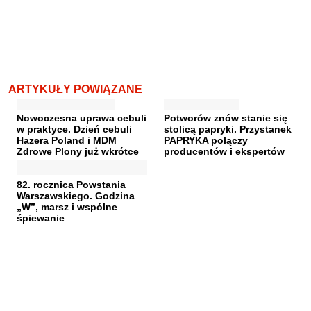
ARTYKUŁY POWIĄZANE
Nowoczesna uprawa cebuli
Potworów znów stanie się
w praktyce. Dzień cebuli
stolicą papryki. Przystanek
Hazera Poland i MDM
PAPRYKA połączy
Zdrowe Plony już wkrótce
producentów i ekspertów
82. rocznica Powstania
Warszawskiego. Godzina
„W”, marsz i wspólne
śpiewanie