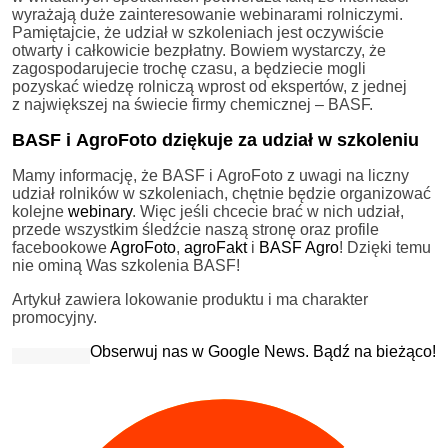
wyrażają duże zainteresowanie webinarami rolniczymi.
Pamiętajcie, że udział w szkoleniach jest oczywiście
otwarty i całkowicie bezpłatny. Bowiem wystarczy, że
zagospodarujecie trochę czasu, a będziecie mogli
pozyskać wiedzę rolniczą wprost od ekspertów, z jednej
z największej na świecie firmy chemicznej – BASF.
BASF i AgroFoto dziękuje za udział w szkoleniu
Mamy informację, że BASF i AgroFoto z uwagi na liczny
udział rolników w szkoleniach, chętnie będzie organizować
kolejne
webinary
. Więc jeśli chcecie brać w nich udział,
przede wszystkim śledźcie naszą stronę oraz profile
facebookowe
AgroFoto
,
agroFakt
i
BASF Agro
! Dzięki temu
nie ominą Was szkolenia BASF!
Artykuł zawiera lokowanie produktu i ma charakter
promocyjny.
Obserwuj nas w Google News. Bądź na bieżąco!