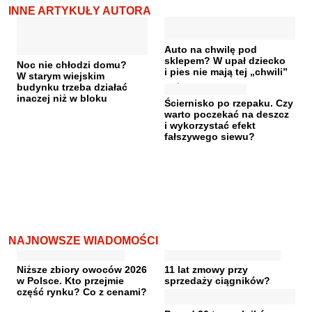
INNE ARTYKUŁY AUTORA
Auto na chwilę pod
sklepem? W upał dziecko
Noc nie chłodzi domu?
i pies nie mają tej „chwili”
W starym wiejskim
budynku trzeba działać
inaczej niż w bloku
Ściernisko po rzepaku. Czy
warto poczekać na deszcz
i wykorzystać efekt
fałszywego siewu?
NAJNOWSZE WIADOMOŚCI
Niższe zbiory owoców 2026
11 lat zmowy przy
w Polsce. Kto przejmie
sprzedaży ciągników?
część rynku? Co z cenami?