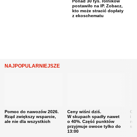
Ponad 30 tys. rolników
postawiło na IP. Zobacz,
kto może stracić dopłaty
z ekoschematu
NAJPOPULARNIEJSZE
Pomoc do nawozów 2026.
Ceny wiśni dziś.
Cen
Rząd zwiększy wsparcie,
W skupach spadły nawet
i s
ale nie dla wszystkich
o 40%. Część punktów
naw
przyjmuje owoce tylko do
sku
13:00