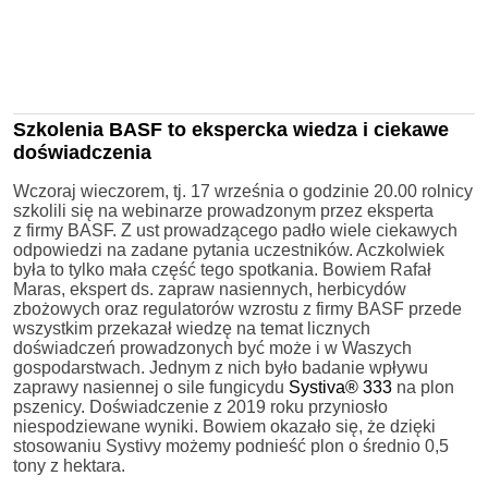
Szkolenia BASF to ekspercka wiedza i ciekawe
doświadczenia
Wczoraj wieczorem, tj. 17 września o godzinie 20.00 rolnicy
szkolili się na webinarze prowadzonym przez eksperta
z firmy BASF. Z ust prowadzącego padło wiele ciekawych
odpowiedzi na zadane pytania uczestników. Aczkolwiek
była to tylko mała część tego spotkania. Bowiem Rafał
Maras, ekspert ds. zapraw nasiennych, herbicydów
zbożowych oraz regulatorów wzrostu z firmy BASF przede
wszystkim przekazał wiedzę na temat licznych
doświadczeń prowadzonych być może i w Waszych
gospodarstwach. Jednym z nich było badanie wpływu
zaprawy nasiennej o sile fungicydu
Systiva® 333
na plon
pszenicy. Doświadczenie z 2019 roku przyniosło
niespodziewane wyniki. Bowiem okazało się, że dzięki
stosowaniu Systivy możemy podnieść plon o średnio 0,5
tony z hektara.