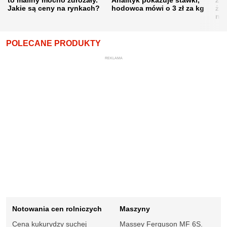
Jakie są ceny na rynkach?
hodowca mówi o 3 zł za kg
żni
nie
POLECANE PRODUKTY
REKLAMA
Notowania cen rolniczych
Maszyny
Cena kukurydzy suchej
Massey Ferguson MF 6S.