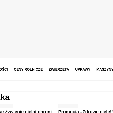
OŚCI
CENY ROLNICZE
ZWIERZĘTA
UPRAWY
MASZYN
aka
e żywienie cieląt chroni
Promocja „Zdrowe cielę!