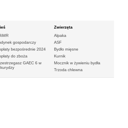
ieś
Zwierzęta
RiMR
Alpaka
udynek gospodarczy
ASF
płaty bezpośrednie 2024
Bydło mięsne
płaty do zboża
Kurnik
rzestrzegasz GAEC 6 w
Mocznik w żywieniu bydła
ukurydzy
Trzoda chlewna