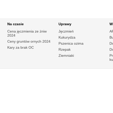
Na czasie
Uprawy
W
Cena jęczmienia ze żniw
Jęczmień
A
2024
Kukurydza
B
Ceny gruntów ornych 2024
Pszenica ozima
Do
Kary za brak OC
Rzepak
Do
Ziemniaki
P
k