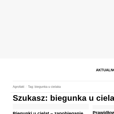
AKTUALN
Agrofakt
Tag: biegunka u cielaka
Szukasz: biegunka u ciel
Prawidłow
Biegunki u cieląt – zapobieganie