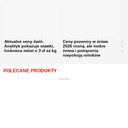
Aktualne ceny świń.
Ceny pszenicy w żniwa
Ce
Analityk pokazuje stawki,
2026 rosną, ale mokre
Sku
hodowca mówi o 3 zł za kg
żniwa i potrącenia
kon
niepokoją rolników
POLECANE PRODUKTY
REKLAMA