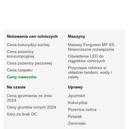
Notowania cen rolniczych
Maszyny
Cena kukurydzy suchej
Massey Ferguson MF 6S.
Nowoczesne rozwiązania
Cena pszenicy
konsumpcyjnej
Oświetlenie LED do
ciągników rolniczych
Cena pszenicy paszowej
Przyczepa rolnicza w
Cena rzepaku
układzie tandem: wady i
Ceny nawozów
zalety
Na czasie
Uprawy
Cena jęczmienia ze żniw
Jęczmień
2024
Kukurydza
Ceny gruntów ornych 2024
Pszenica ozima
Kary za brak OC
Rzepak
Ziemniaki