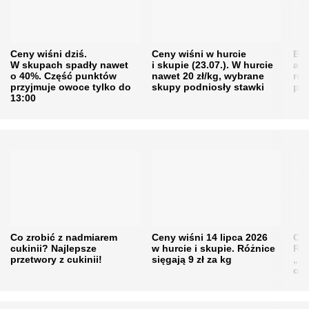
Ceny wiśni dziś.
Ceny wiśni w hurcie
Będ
W skupach spadły nawet
i skupie (23.07.). W hurcie
agr
o 40%. Część punktów
nawet 20 zł/kg, wybrane
rol
przyjmuje owoce tylko do
skupy podniosły stawki
pr
13:00
Co zrobić z nadmiarem
Ceny wiśni 14 lipca 2026
Cen
cukinii? Najlepsze
w hurcie i skupie. Różnice
Rol
przetwory z cukinii!
sięgają 9 zł za kg
„pe
obn