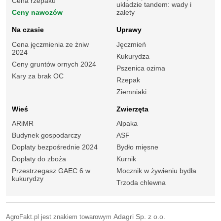
Cena rzepaku
układzie tandem: wady i
Ceny nawozów
zalety
Na czasie
Uprawy
Cena jęczmienia ze żniw
Jęczmień
2024
Kukurydza
Ceny gruntów ornych 2024
Pszenica ozima
Kary za brak OC
Rzepak
Ziemniaki
Wieś
Zwierzęta
ARiMR
Alpaka
Budynek gospodarczy
ASF
Dopłaty bezpośrednie 2024
Bydło mięsne
Dopłaty do zboża
Kurnik
Przestrzegasz GAEC 6 w
Mocznik w żywieniu bydła
kukurydzy
Trzoda chlewna
AgroFakt.pl jest znakiem towarowym
Adagri Sp. z o.o.