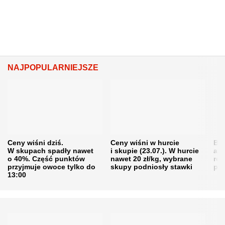
NAJPOPULARNIEJSZE
Ceny wiśni dziś.
Ceny wiśni w hurcie
Będ
W skupach spadły nawet
i skupie (23.07.). W hurcie
agr
o 40%. Część punktów
nawet 20 zł/kg, wybrane
rol
przyjmuje owoce tylko do
skupy podniosły stawki
pr
13:00