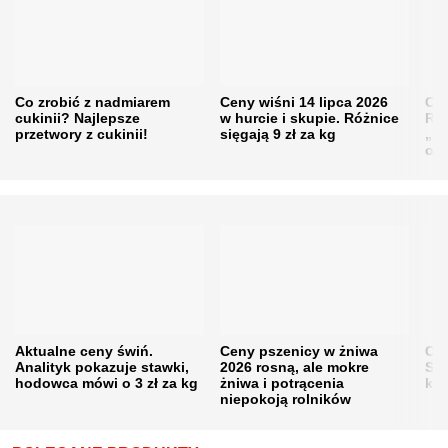
Co zrobić z nadmiarem
Ceny wiśni 14 lipca 2026
Cen
cukinii? Najlepsze
w hurcie i skupie. Różnice
Rol
przetwory z cukinii!
sięgają 9 zł za kg
„pe
obn
Aktualne ceny świń.
Ceny pszenicy w żniwa
Ce
Analityk pokazuje stawki,
2026 rosną, ale mokre
Sku
hodowca mówi o 3 zł za kg
żniwa i potrącenia
kon
niepokoją rolników