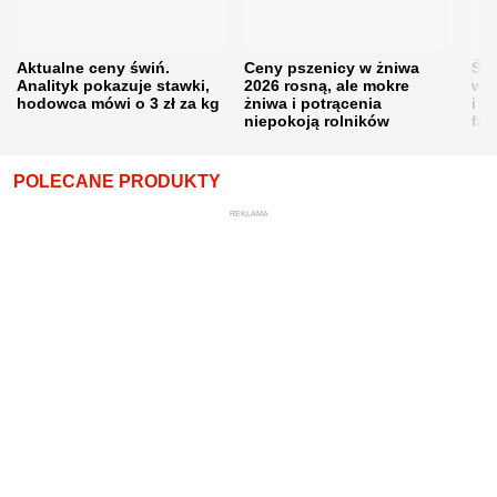
Aktualne ceny świń.
Ceny pszenicy w żniwa
Ści
Analityk pokazuje stawki,
2026 rosną, ale mokre
war
hodowca mówi o 3 zł za kg
żniwa i potrącenia
i w
niepokoją rolników
fał
POLECANE PRODUKTY
REKLAMA