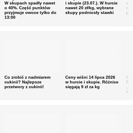
W skupach spadły nawet
i skupie (23.07.). W hurcie
agr
o 40%. Część punktów
nawet 20 zł/kg, wybrane
rol
przyjmuje owoce tylko do
skupy podniosły stawki
pr
13:00
Co zrobić z nadmiarem
Ceny wiśni 14 lipca 2026
Cen
cukinii? Najlepsze
w hurcie i skupie. Różnice
Rol
przetwory z cukinii!
sięgają 9 zł za kg
„pe
obn