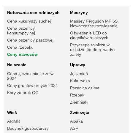
Notowania cen rolniczych
Maszyny
Cena kukurydzy suchej
Massey Ferguson MF 6S.
Nowoczesne rozwiązania
Cena pszenicy
konsumpcyjnej
Oświetlenie LED do
ciągników rolniczych
Cena pszenicy paszowej
Przyczepa rolnicza w
Cena rzepaku
układzie tandem: wady i
Ceny nawozów
zalety
Na czasie
Uprawy
Cena jęczmienia ze żniw
Jęczmień
2024
Kukurydza
Ceny gruntów ornych 2024
Pszenica ozima
Kary za brak OC
Rzepak
Ziemniaki
Wieś
Zwierzęta
ARiMR
Alpaka
Budynek gospodarczy
ASF