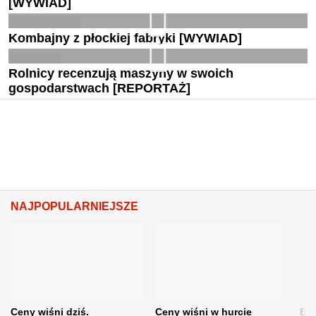
[WYWIAD]
Kombajny z płockiej fabryki [WYWIAD]
Rolnicy recenzują maszyny w swoich
gospodarstwach [REPORTAŻ]
NAJPOPULARNIEJSZE
Ceny wiśni dziś.
Ceny wiśni w hurcie
Będ