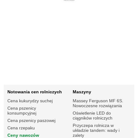
REKLAMA
Notowania cen rolniczych
Maszyny
Cena kukurydzy suchej
Massey Ferguson MF 6S.
Nowoczesne rozwiązania
Cena pszenicy
konsumpcyjnej
Oświetlenie LED do
ciągników rolniczych
Cena pszenicy paszowej
Przyczepa rolnicza w
Cena rzepaku
układzie tandem: wady i
Ceny nawozów
zalety