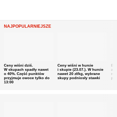
NAJPOPULARNIEJSZE
Ceny wiśni dziś.
Ceny wiśni w hurcie
Będ
W skupach spadły nawet
i skupie (23.07.). W hurcie
agr
o 40%. Część punktów
nawet 20 zł/kg, wybrane
rol
przyjmuje owoce tylko do
skupy podniosły stawki
pr
13:00