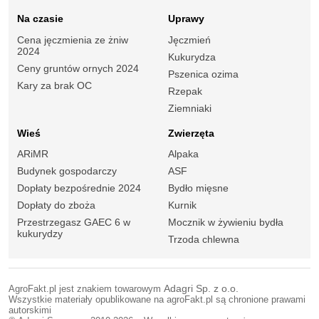
Na czasie
Uprawy
Cena jęczmienia ze żniw
Jęczmień
2024
Kukurydza
Ceny gruntów ornych 2024
Pszenica ozima
Kary za brak OC
Rzepak
Ziemniaki
Wieś
Zwierzęta
ARiMR
Alpaka
Budynek gospodarczy
ASF
Dopłaty bezpośrednie 2024
Bydło mięsne
Dopłaty do zboża
Kurnik
Przestrzegasz GAEC 6 w
Mocznik w żywieniu bydła
kukurydzy
Trzoda chlewna
AgroFakt.pl jest znakiem towarowym
Adagri Sp. z o.o.
Wszystkie materiały opublikowane na agroFakt.pl są chronione prawami
autorskimi