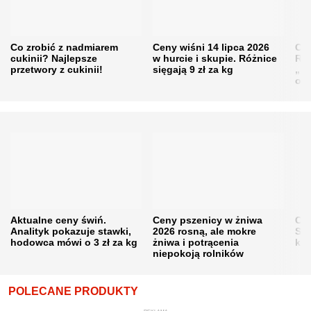
Co zrobić z nadmiarem
Ceny wiśni 14 lipca 2026
Cen
cukinii? Najlepsze
w hurcie i skupie. Różnice
Rol
przetwory z cukinii!
sięgają 9 zł za kg
„pe
obn
Aktualne ceny świń.
Ceny pszenicy w żniwa
Ce
Analityk pokazuje stawki,
2026 rosną, ale mokre
Sku
hodowca mówi o 3 zł za kg
żniwa i potrącenia
kon
niepokoją rolników
POLECANE PRODUKTY