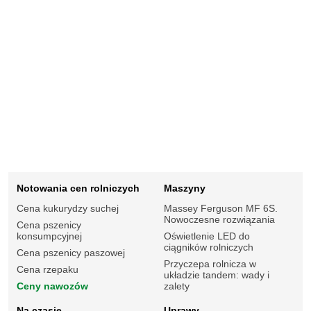
Notowania cen rolniczych
Maszyny
Cena kukurydzy suchej
Massey Ferguson MF 6S.
Nowoczesne rozwiązania
Cena pszenicy
konsumpcyjnej
Oświetlenie LED do
ciągników rolniczych
Cena pszenicy paszowej
Przyczepa rolnicza w
Cena rzepaku
układzie tandem: wady i
Ceny nawozów
zalety
Na czasie
Uprawy