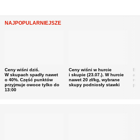
NAJPOPULARNIEJSZE
Ceny wiśni dziś.
Ceny wiśni w hurcie
Będ
W skupach spadły nawet
i skupie (23.07.). W hurcie
agr
o 40%. Część punktów
nawet 20 zł/kg, wybrane
rol
przyjmuje owoce tylko do
skupy podniosły stawki
pr
13:00