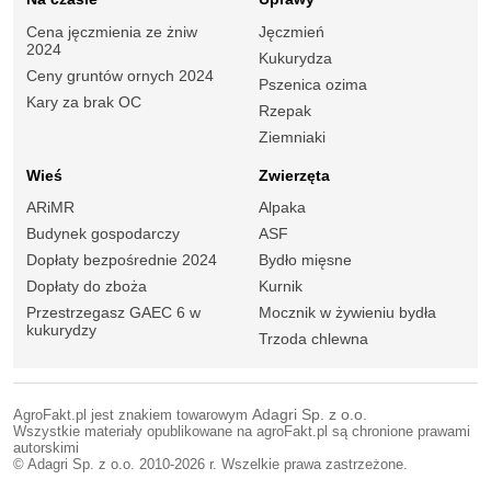
Cena jęczmienia ze żniw
Jęczmień
2024
Kukurydza
Ceny gruntów ornych 2024
Pszenica ozima
Kary za brak OC
Rzepak
Ziemniaki
Wieś
Zwierzęta
ARiMR
Alpaka
Budynek gospodarczy
ASF
Dopłaty bezpośrednie 2024
Bydło mięsne
Dopłaty do zboża
Kurnik
Przestrzegasz GAEC 6 w
Mocznik w żywieniu bydła
kukurydzy
Trzoda chlewna
AgroFakt.pl jest znakiem towarowym
Adagri Sp. z o.o.
Wszystkie materiały opublikowane na agroFakt.pl są chronione prawami
autorskimi
© Adagri Sp. z o.o. 2010-2026 r. Wszelkie prawa zastrzeżone.