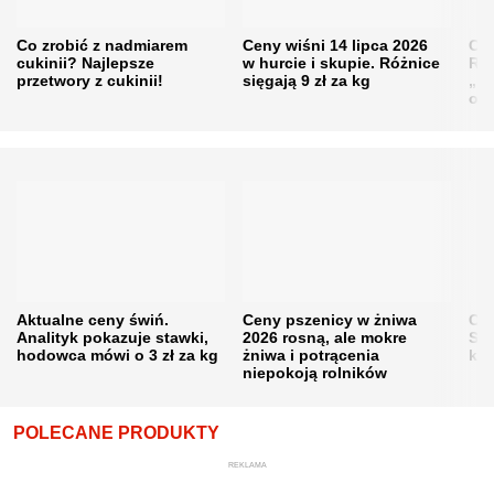
Co zrobić z nadmiarem
Ceny wiśni 14 lipca 2026
Cen
cukinii? Najlepsze
w hurcie i skupie. Różnice
Rol
przetwory z cukinii!
sięgają 9 zł za kg
„pe
obn
Aktualne ceny świń.
Ceny pszenicy w żniwa
Ce
Analityk pokazuje stawki,
2026 rosną, ale mokre
Sku
hodowca mówi o 3 zł za kg
żniwa i potrącenia
kon
niepokoją rolników
POLECANE PRODUKTY
REKLAMA