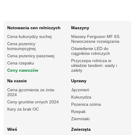
Notowania cen rolniczych
Maszyny
Cena kukurydzy suchej
Massey Ferguson MF 6S.
Nowoczesne rozwiązania
Cena pszenicy
konsumpcyjnej
Oświetlenie LED do
ciągników rolniczych
Cena pszenicy paszowej
Przyczepa rolnicza w
Cena rzepaku
układzie tandem: wady i
Ceny nawozów
zalety
Na czasie
Uprawy
Cena jęczmienia ze żniw
Jęczmień
2024
Kukurydza
Ceny gruntów ornych 2024
Pszenica ozima
Kary za brak OC
Rzepak
Ziemniaki
Wieś
Zwierzęta