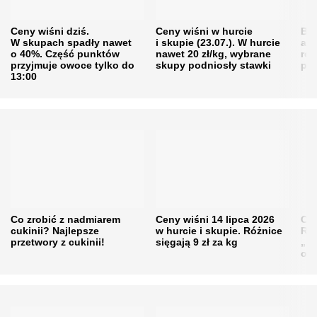
Ceny wiśni dziś.
Ceny wiśni w hurcie
Będ
W skupach spadły nawet
i skupie (23.07.). W hurcie
agr
o 40%. Część punktów
nawet 20 zł/kg, wybrane
rol
przyjmuje owoce tylko do
skupy podniosły stawki
pr
13:00
Co zrobić z nadmiarem
Ceny wiśni 14 lipca 2026
Cen
cukinii? Najlepsze
w hurcie i skupie. Różnice
Rol
przetwory z cukinii!
sięgają 9 zł za kg
„pe
obn