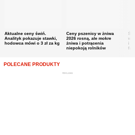
Aktualne ceny świń.
Ceny pszenicy w żniwa
Ści
Analityk pokazuje stawki,
2026 rosną, ale mokre
war
hodowca mówi o 3 zł za kg
żniwa i potrącenia
i w
niepokoją rolników
fał
POLECANE PRODUKTY
REKLAMA