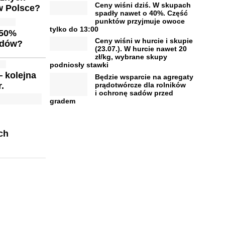
Ceny wiśni dziś. W skupach
w Polsce?
spadły nawet o 40%. Część
punktów przyjmuje owoce
tylko do 13:00
 50%
Ceny wiśni w hurcie i skupie
ydów?
(23.07.). W hurcie nawet 20
zł/kg, wybrane skupy
podniosły stawki
— kolejna
Będzie wsparcie na agregaty
prądotwórcze dla rolników
r.
i ochronę sadów przed
gradem
ch