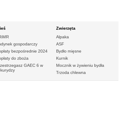
ieś
Zwierzęta
RiMR
Alpaka
udynek gospodarczy
ASF
płaty bezpośrednie 2024
Bydło mięsne
płaty do zboża
Kurnik
rzestrzegasz GAEC 6 w
Mocznik w żywieniu bydła
ukurydzy
Trzoda chlewna