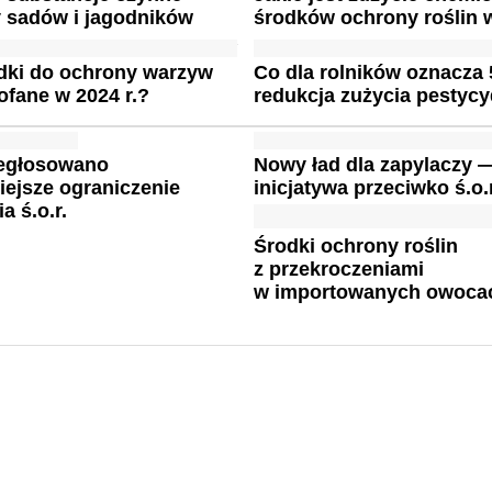
y sadów i jagodników
środków ochrony roślin 
dki do ochrony warzyw
Co dla rolników oznacza
fane w 2024 r.?
redukcja zużycia pestyc
egłosowano
Nowy ład dla zapylaczy 
iejsze ograniczenie
inicjatywa przeciwko ś.o.
a ś.o.r.
Środki ochrony roślin
z przekroczeniami
w importowanych owoca