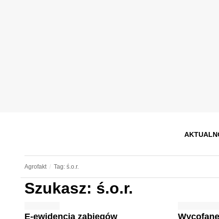
AKTUALN
Agrofakt
Tag: ś.o.r.
Szukasz: ś.o.r.
E-ewidencja zabiegów
Wycofane