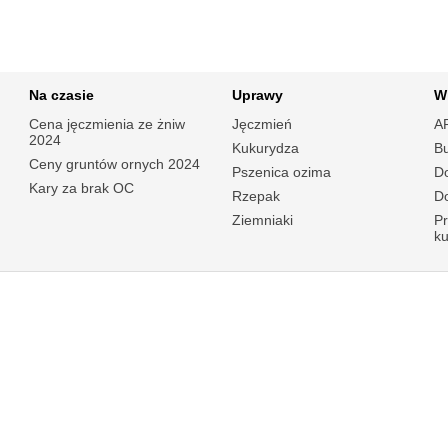
Na czasie
Uprawy
W
Cena jęczmienia ze żniw
Jęczmień
A
2024
Kukurydza
B
Ceny gruntów ornych 2024
Pszenica ozima
Do
Kary za brak OC
Rzepak
Do
Ziemniaki
P
k