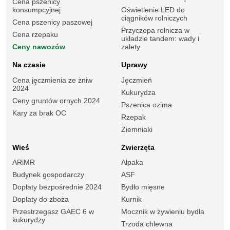
Cena pszenicy
konsumpcyjnej
Oświetlenie LED do
ciągników rolniczych
Cena pszenicy paszowej
Przyczepa rolnicza w
Cena rzepaku
układzie tandem: wady i
Ceny nawozów
zalety
Na czasie
Uprawy
Cena jęczmienia ze żniw
Jęczmień
2024
Kukurydza
Ceny gruntów ornych 2024
Pszenica ozima
Kary za brak OC
Rzepak
Ziemniaki
Wieś
Zwierzęta
ARiMR
Alpaka
Budynek gospodarczy
ASF
Dopłaty bezpośrednie 2024
Bydło mięsne
Dopłaty do zboża
Kurnik
Przestrzegasz GAEC 6 w
Mocznik w żywieniu bydła
kukurydzy
Trzoda chlewna