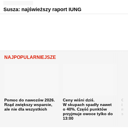
Susza: najświeższy raport IUNG
NAJPOPULARNIEJSZE
Pomoc do nawozów 2026.
Ceny wiśni dziś.
Cen
Rząd zwiększy wsparcie,
W skupach spadły nawet
i s
ale nie dla wszystkich
o 40%. Część punktów
naw
przyjmuje owoce tylko do
sku
13:00