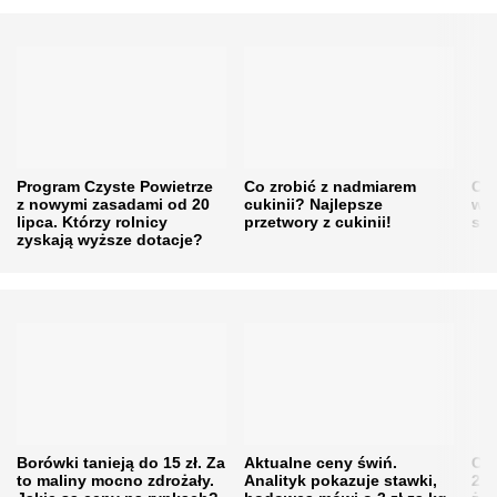
Program Czyste Powietrze
Co zrobić z nadmiarem
Cen
z nowymi zasadami od 20
cukinii? Najlepsze
w h
lipca. Którzy rolnicy
przetwory z cukinii!
się
zyskają wyższe dotacje?
Borówki tanieją do 15 zł. Za
Aktualne ceny świń.
Cen
to maliny mocno zdrożały.
Analityk pokazuje stawki,
202