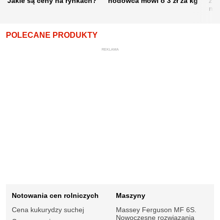
Jakie są ceny na rynkach?
hodowca mówi o 3 zł za kg
żni
nie
POLECANE PRODUKTY
REKLAMA
Notowania cen rolniczych
Maszyny
Cena kukurydzy suchej
Massey Ferguson MF 6S.
Nowoczesne rozwiązania