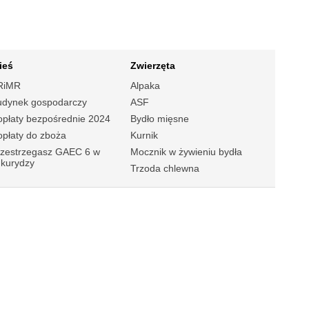
ieś
Zwierzęta
RiMR
Alpaka
udynek gospodarczy
ASF
płaty bezpośrednie 2024
Bydło mięsne
płaty do zboża
Kurnik
rzestrzegasz GAEC 6 w
Mocznik w żywieniu bydła
ukurydzy
Trzoda chlewna