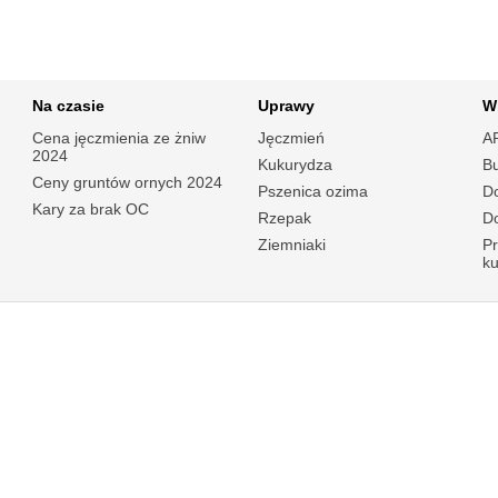
Na czasie
Uprawy
W
Cena jęczmienia ze żniw
Jęczmień
A
2024
Kukurydza
B
Ceny gruntów ornych 2024
Pszenica ozima
Do
Kary za brak OC
Rzepak
Do
Ziemniaki
P
k